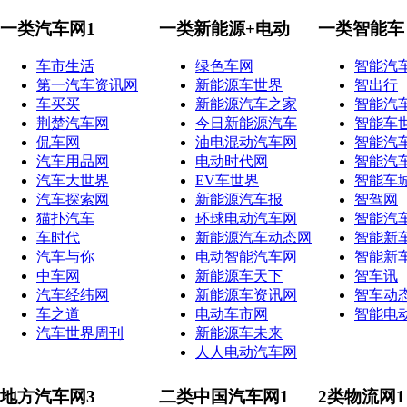
一类汽车网1
一类新能源+电动
一类智能车
车市生活
绿色车网
智能汽
第一汽车资讯网
新能源车世界
智出行
车买买
新能源汽车之家
智能汽
荆楚汽车网
今日新能源汽车
智能车
侃车网
油电混动汽车网
智能汽
汽车用品网
电动时代网
智能汽
汽车大世界
EV车世界
智能车
汽车探索网
新能源汽车报
智驾网
猫扑汽车
环球电动汽车网
智能汽
车时代
新能源汽车动态网
智能新
汽车与你
电动智能汽车网
智能新
中车网
新能源车天下
智车讯
汽车经纬网
新能源车资讯网
智车动
车之道
电动车市网
智能电
汽车世界周刊
新能源车未来
人人电动汽车网
地方汽车网3
二类中国汽车网1
2类物流网1