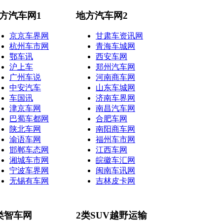
方汽车网1
地方汽车网2
京京车界网
甘肃车资讯网
杭州车市网
青海车城网
鄂车讯
西安车网
沪上车
郑州汽车网
广州车说
河南商车网
中安汽车
山东车城网
车国讯
济南车界网
津京车网
南昌汽车网
巴蜀车都网
合肥车网
陕北车网
南阳商车网
渝语车网
福州车市网
邯郸车态网
江西车网
湘城车市网
皖徽车汇网
宁波车界网
闽南车讯网
无锡有车网
吉林皮卡网
类智车网
2类SUV越野运输