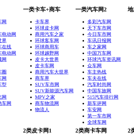
一类卡车+商车
一类汽车网2
地
车网
卡车界
多彩汽车网
环球皮卡网
天下车市网
车电动网
商用汽车之家
今日车市网
世界
环球客车网
车讯日报网
车在线
环球商用车
车之家网
车电动网
环球越野网
中国万车网
城网
皮卡大世界
环球汽车资讯网
皮卡车网
众车网
车圈
商用汽车大世界
车主热线
车网
商车界
车夫在线
车型
SUV车市网
汽车时尚网
SUV新能源汽车网
中国车旅网
态网
MPV之家
515汽车排行网
动车网
商车物流网
新车评网
物流人
车安网
第一车市网
全球车网
2类皮卡网1
2类商卡车网
2