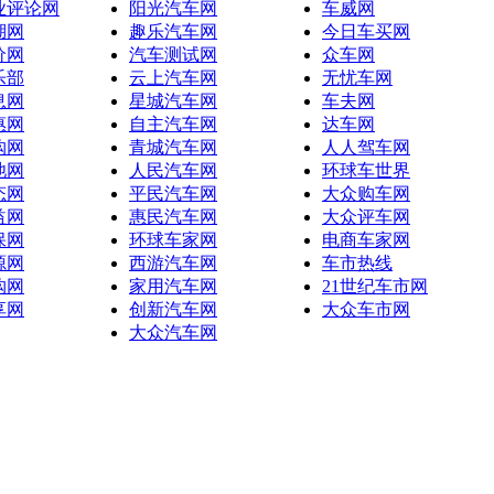
业评论网
阳光汽车网
车威网
湖网
趣乐汽车网
今日车买网
价网
汽车测试网
众车网
乐部
云上汽车网
无忧车网
息网
星城汽车网
车夫网
惠网
自主汽车网
达车网
购网
青城汽车网
人人驾车网
池网
人民汽车网
环球车世界
态网
平民汽车网
大众购车网
益网
惠民汽车网
大众评车网
保网
环球车家网
电商车家网
源网
西游汽车网
车市热线
购网
家用汽车网
21世纪车市网
享网
创新汽车网
大众车市网
大众汽车网