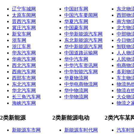
辽宁车城网
中国好车网
东北物
太原车闻网
中国汽车要闻网
西部物
晋西汽车网
华夏汽车网
南方物
冀庄汽车网
中国豪车网
北方物
新安车网
中华新能源汽车网
中部物
浙车网
东北新能源汽车网
今日物
浙江车界
华中新能源汽车网
智联物
华东汽车网
中国道路运输网
人人物
华南汽车网
华中汽车网
人民物
西北汽车网
中华汽车资讯网
电商物
西南汽车网
中华智能汽车网
多彩物
西部车市网
华夏物流网
车主物
东北汽车网
中华电商物流网
物流热
华北汽车网
华中物流网
物流在
长三角汽车网
中华物流网
大众物
海峡汽车网
物流之
2类新能源
2类新能源电动
2类汽车某
新能源车市网
新能源车时代网
汽车时