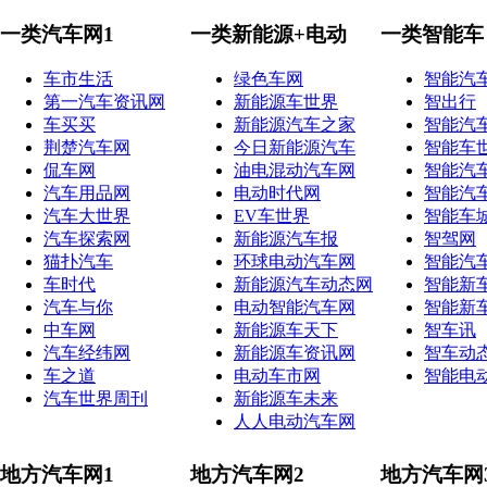
一类汽车网1
一类新能源+电动
一类智能车
车市生活
绿色车网
智能汽
第一汽车资讯网
新能源车世界
智出行
车买买
新能源汽车之家
智能汽
荆楚汽车网
今日新能源汽车
智能车
侃车网
油电混动汽车网
智能汽
汽车用品网
电动时代网
智能汽
汽车大世界
EV车世界
智能车
汽车探索网
新能源汽车报
智驾网
猫扑汽车
环球电动汽车网
智能汽
车时代
新能源汽车动态网
智能新
汽车与你
电动智能汽车网
智能新
中车网
新能源车天下
智车讯
汽车经纬网
新能源车资讯网
智车动
车之道
电动车市网
智能电
汽车世界周刊
新能源车未来
人人电动汽车网
地方汽车网1
地方汽车网2
地方汽车网