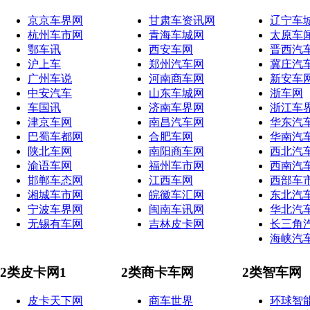
京京车界网
甘肃车资讯网
辽宁车
杭州车市网
青海车城网
太原车
鄂车讯
西安车网
晋西汽
沪上车
郑州汽车网
冀庄汽
广州车说
河南商车网
新安车
中安汽车
山东车城网
浙车网
车国讯
济南车界网
浙江车
津京车网
南昌汽车网
华东汽
巴蜀车都网
合肥车网
华南汽
陕北车网
南阳商车网
西北汽
渝语车网
福州车市网
西南汽
邯郸车态网
江西车网
西部车
湘城车市网
皖徽车汇网
东北汽
宁波车界网
闽南车讯网
华北汽
无锡有车网
吉林皮卡网
长三角
海峡汽
2类皮卡网1
2类商卡车网
2类智车网
皮卡天下网
商车世界
环球智