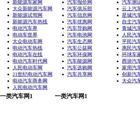
新能源车家网
汽车报价网
汽车测
大众新能源汽车网
汽车俱乐部
云上汽
新能源试驾网
汽车信息网
星城汽
新能源汽车热线
汽车优惠网
自主汽
电动汽车界
汽车导购网
青城汽
电动车世界
汽车电池网
人民汽
大众电动车网
汽车生态网
平民汽
电动汽车热线
汽车公益网
惠民汽
电动汽车在线
汽车环保网
环球车
电动汽车时代网
汽车能源网
西游汽
人民电动车网
汽车选购网
家用汽
21世纪电动汽车网
汽车共享网
创新汽
电动汽车商务网
大众汽
人民电动汽车网
一类汽车网1
一类汽车网1