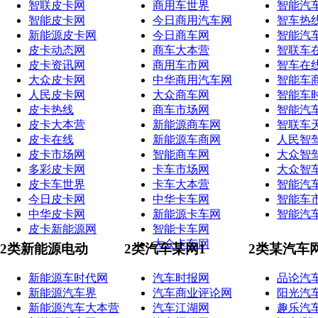
智联皮卡网
商用车世界
智能汽
智能皮卡网
今日商用汽车网
智车热
新能源皮卡网
今日商车网
智能汽
皮卡动态网
商车大本营
智联车
皮卡资讯网
商用车市网
智车在
大众皮卡网
中华商用汽车网
智能车
人民皮卡网
大众商车网
智能车
皮卡热线
商车市场网
智能汽
皮卡大本营
新能源商车网
智联车
皮卡在线
新能源车商网
人民智
皮卡市场网
智能商车网
大众智
多彩皮卡网
卡车市场网
大众智
皮卡车世界
卡车大本营
智能汽
今日皮卡网
中华卡车网
智能车
中华皮卡网
新能源卡车网
智能汽
皮卡新能源网
智能卡车网
大众卡车网
2类新能源电动
2类汽车某网1
2类某汽车
新能源车时代网
汽车时报网
品论汽
新能源汽车界
汽车商业评论网
阳光汽
新能源汽车大本营
汽车江湖网
趣乐汽