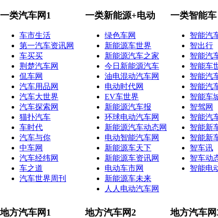
一类汽车网1
一类新能源+电动
一类智能车
车市生活
绿色车网
智能汽
第一汽车资讯网
新能源车世界
智出行
车买买
新能源汽车之家
智能汽
荆楚汽车网
今日新能源汽车
智能车
侃车网
油电混动汽车网
智能汽
汽车用品网
电动时代网
智能汽
汽车大世界
EV车世界
智能车
汽车探索网
新能源汽车报
智驾网
猫扑汽车
环球电动汽车网
智能汽
车时代
新能源汽车动态网
智能新
汽车与你
电动智能汽车网
智能新
中车网
新能源车天下
智车讯
汽车经纬网
新能源车资讯网
智车动
车之道
电动车市网
智能电
汽车世界周刊
新能源车未来
人人电动汽车网
地方汽车网1
地方汽车网2
地方汽车网