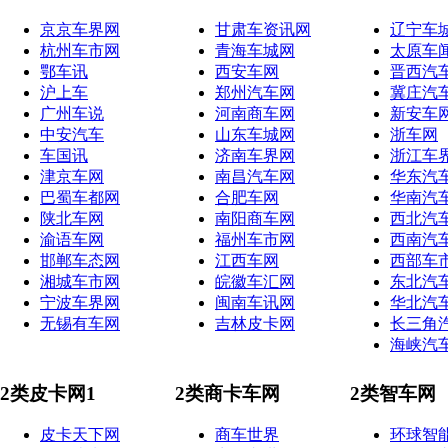
京京车界网
甘肃车资讯网
辽宁车
杭州车市网
青海车城网
太原车
鄂车讯
西安车网
晋西汽
沪上车
郑州汽车网
冀庄汽
广州车说
河南商车网
新安车
中安汽车
山东车城网
浙车网
车国讯
济南车界网
浙江车
津京车网
南昌汽车网
华东汽
巴蜀车都网
合肥车网
华南汽
陕北车网
南阳商车网
西北汽
渝语车网
福州车市网
西南汽
邯郸车态网
江西车网
西部车
湘城车市网
皖徽车汇网
东北汽
宁波车界网
闽南车讯网
华北汽
无锡有车网
吉林皮卡网
长三角
海峡汽
2类皮卡网1
2类商卡车网
2类智车网
皮卡天下网
商车世界
环球智