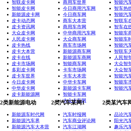
智联皮卡网
商用车世界
智能汽
智能皮卡网
今日商用汽车网
智车热
新能源皮卡网
今日商车网
智能汽
皮卡动态网
商车大本营
智联车
皮卡资讯网
商用车市网
智车在
大众皮卡网
中华商用汽车网
智能车
人民皮卡网
大众商车网
智能车
皮卡热线
商车市场网
智能汽
皮卡大本营
新能源商车网
智联车
皮卡在线
新能源车商网
人民智
皮卡市场网
智能商车网
大众智
多彩皮卡网
卡车市场网
大众智
皮卡车世界
卡车大本营
智能汽
今日皮卡网
中华卡车网
智能车
中华皮卡网
新能源卡车网
智能汽
皮卡新能源网
智能卡车网
大众卡车网
2类新能源电动
2类汽车某网1
2类某汽车
新能源车时代网
汽车时报网
品论汽
新能源汽车界
汽车商业评论网
阳光汽
新能源汽车大本营
汽车江湖网
趣乐汽