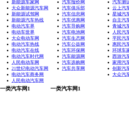
新能源车家网
汽车报价网
汽车测
大众新能源汽车网
汽车俱乐部
云上汽
新能源试驾网
汽车信息网
星城汽
新能源汽车热线
汽车优惠网
自主汽
电动汽车界
汽车导购网
青城汽
电动车世界
汽车电池网
人民汽
大众电动车网
汽车生态网
平民汽
电动汽车热线
汽车公益网
惠民汽
电动汽车在线
汽车环保网
环球车
电动汽车时代网
汽车能源网
西游汽
人民电动车网
汽车选购网
家用汽
21世纪电动汽车网
汽车共享网
创新汽
电动汽车商务网
大众汽
人民电动汽车网
一类汽车网1
一类汽车网1