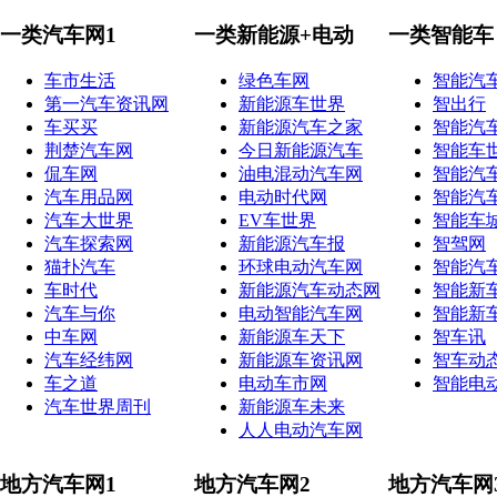
一类汽车网1
一类新能源+电动
一类智能车
车市生活
绿色车网
智能汽
第一汽车资讯网
新能源车世界
智出行
车买买
新能源汽车之家
智能汽
荆楚汽车网
今日新能源汽车
智能车
侃车网
油电混动汽车网
智能汽
汽车用品网
电动时代网
智能汽
汽车大世界
EV车世界
智能车
汽车探索网
新能源汽车报
智驾网
猫扑汽车
环球电动汽车网
智能汽
车时代
新能源汽车动态网
智能新
汽车与你
电动智能汽车网
智能新
中车网
新能源车天下
智车讯
汽车经纬网
新能源车资讯网
智车动
车之道
电动车市网
智能电
汽车世界周刊
新能源车未来
人人电动汽车网
地方汽车网1
地方汽车网2
地方汽车网