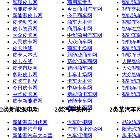
智联皮卡网
商用车世界
智能汽
智能皮卡网
今日商用汽车网
智车热
新能源皮卡网
今日商车网
智能汽
皮卡动态网
商车大本营
智联车
皮卡资讯网
商用车市网
智车在
大众皮卡网
中华商用汽车网
智能车
人民皮卡网
大众商车网
智能车
皮卡热线
商车市场网
智能汽
皮卡大本营
新能源商车网
智联车
皮卡在线
新能源车商网
人民智
皮卡市场网
智能商车网
大众智
多彩皮卡网
卡车市场网
大众智
皮卡车世界
卡车大本营
智能汽
今日皮卡网
中华卡车网
智能车
中华皮卡网
新能源卡车网
智能汽
皮卡新能源网
智能卡车网
大众卡车网
2类新能源电动
2类汽车某网1
2类某汽车
新能源车时代网
汽车时报网
品论汽
新能源汽车界
汽车商业评论网
阳光汽
新能源汽车大本营
汽车江湖网
趣乐汽