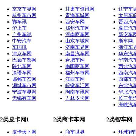
京京车界网
甘肃车资讯网
辽宁车
杭州车市网
青海车城网
太原车
鄂车讯
西安车网
晋西汽
沪上车
郑州汽车网
冀庄汽
广州车说
河南商车网
新安车
中安汽车
山东车城网
浙车网
车国讯
济南车界网
浙江车
津京车网
南昌汽车网
华东汽
巴蜀车都网
合肥车网
华南汽
陕北车网
南阳商车网
西北汽
渝语车网
福州车市网
西南汽
邯郸车态网
江西车网
西部车
湘城车市网
皖徽车汇网
东北汽
宁波车界网
闽南车讯网
华北汽
无锡有车网
吉林皮卡网
长三角
海峡汽
2类皮卡网1
2类商卡车网
2类智车网
皮卡天下网
商车世界
环球智