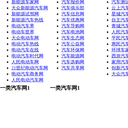
新能源车家网
汽车报价网
汽车测
大众新能源汽车网
汽车俱乐部
云上汽
新能源试驾网
汽车信息网
星城汽
新能源汽车热线
汽车优惠网
自主汽
电动汽车界
汽车导购网
青城汽
电动车世界
汽车电池网
人民汽
大众电动车网
汽车生态网
平民汽
电动汽车热线
汽车公益网
惠民汽
电动汽车在线
汽车环保网
环球车
电动汽车时代网
汽车能源网
西游汽
人民电动车网
汽车选购网
家用汽
21世纪电动汽车网
汽车共享网
创新汽
电动汽车商务网
大众汽
人民电动汽车网
一类汽车网1
一类汽车网1