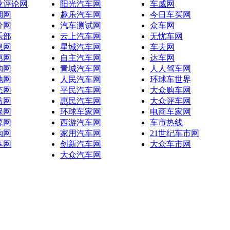
业评论网
阳光汽车网
车威网
湖网
趣乐汽车网
今日车买网
价网
汽车测试网
众车网
乐部
云上汽车网
无忧车网
息网
星城汽车网
车夫网
惠网
自主汽车网
达车网
购网
青城汽车网
人人驾车网
池网
人民汽车网
环球车世界
态网
平民汽车网
大众购车网
益网
惠民汽车网
大众评车网
保网
环球车家网
电商车家网
源网
西游汽车网
车市热线
购网
家用汽车网
21世纪车市网
享网
创新汽车网
大众车市网
大众汽车网