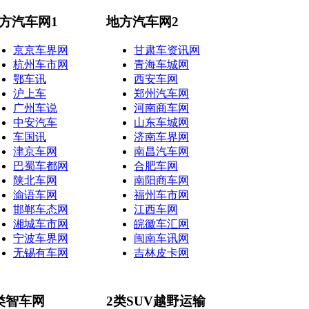
方汽车网1
地方汽车网2
京京车界网
甘肃车资讯网
杭州车市网
青海车城网
鄂车讯
西安车网
沪上车
郑州汽车网
广州车说
河南商车网
中安汽车
山东车城网
车国讯
济南车界网
津京车网
南昌汽车网
巴蜀车都网
合肥车网
陕北车网
南阳商车网
渝语车网
福州车市网
邯郸车态网
江西车网
湘城车市网
皖徽车汇网
宁波车界网
闽南车讯网
无锡有车网
吉林皮卡网
类智车网
2类SUV越野运输