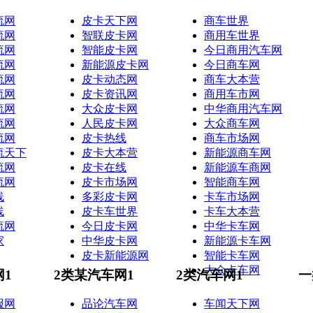
流网
皮卡天下网
商车世界
流网
智联皮卡网
商用车世界
流网
智能皮卡网
今日商用汽车网
流网
新能源皮卡网
今日商车网
流网
皮卡动态网
商车大本营
流网
皮卡资讯网
商用车市网
流网
大众皮卡网
中华商用汽车网
流网
人民皮卡网
大众商车网
流网
皮卡热线
商车市场网
流天下
皮卡大本营
新能源商车网
流网
皮卡在线
新能源车商网
流网
皮卡市场网
智能商车网
线
多彩皮卡网
卡车市场网
线
皮卡车世界
卡车大本营
流网
今日皮卡网
中华卡车网
家
中华皮卡网
新能源卡车网
皮卡新能源网
智能卡车网
大众卡车网
网1
2类某汽车网1
2类汽车网1
一
报网
品论汽车网
车闻天下网