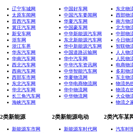
辽宁车城网
中国好车网
东北物
太原车闻网
中国汽车要闻网
西部物
晋西汽车网
华夏汽车网
南方物
冀庄汽车网
中国豪车网
北方物
新安车网
中华新能源汽车网
中部物
浙车网
东北新能源汽车网
今日物
浙江车界
华中新能源汽车网
智联物
华东汽车网
中国道路运输网
人人物
华南汽车网
华中汽车网
人民物
西北汽车网
中华汽车资讯网
电商物
西南汽车网
中华智能汽车网
多彩物
西部车市网
华夏物流网
车主物
东北汽车网
中华电商物流网
物流热
华北汽车网
华中物流网
物流在
长三角汽车网
中华物流网
大众物
海峡汽车网
物流之
2类新能源
2类新能源电动
2类汽车某
新能源车市网
新能源车时代网
汽车时