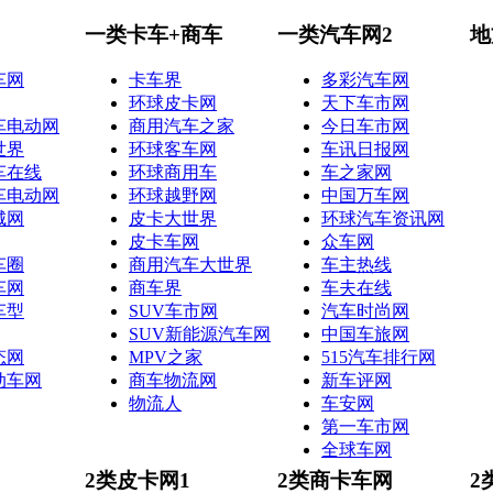
一类卡车+商车
一类汽车网2
地
车网
卡车界
多彩汽车网
环球皮卡网
天下车市网
车电动网
商用汽车之家
今日车市网
世界
环球客车网
车讯日报网
车在线
环球商用车
车之家网
车电动网
环球越野网
中国万车网
城网
皮卡大世界
环球汽车资讯网
皮卡车网
众车网
车圈
商用汽车大世界
车主热线
车网
商车界
车夫在线
车型
SUV车市网
汽车时尚网
SUV新能源汽车网
中国车旅网
态网
MPV之家
515汽车排行网
动车网
商车物流网
新车评网
物流人
车安网
第一车市网
全球车网
2类皮卡网1
2类商卡车网
2