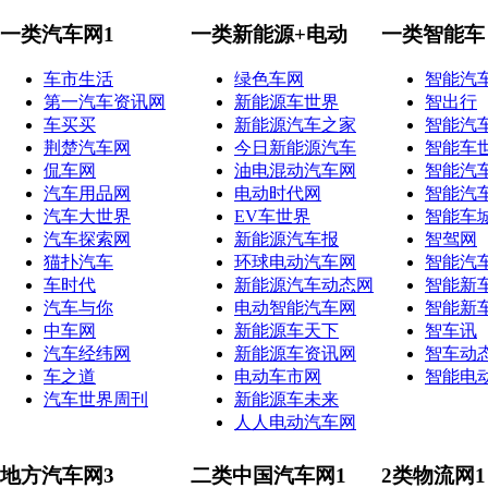
一类汽车网1
一类新能源+电动
一类智能车
车市生活
绿色车网
智能汽
第一汽车资讯网
新能源车世界
智出行
车买买
新能源汽车之家
智能汽
荆楚汽车网
今日新能源汽车
智能车
侃车网
油电混动汽车网
智能汽
汽车用品网
电动时代网
智能汽
汽车大世界
EV车世界
智能车
汽车探索网
新能源汽车报
智驾网
猫扑汽车
环球电动汽车网
智能汽
车时代
新能源汽车动态网
智能新
汽车与你
电动智能汽车网
智能新
中车网
新能源车天下
智车讯
汽车经纬网
新能源车资讯网
智车动
车之道
电动车市网
智能电
汽车世界周刊
新能源车未来
人人电动汽车网
地方汽车网3
二类中国汽车网1
2类物流网1