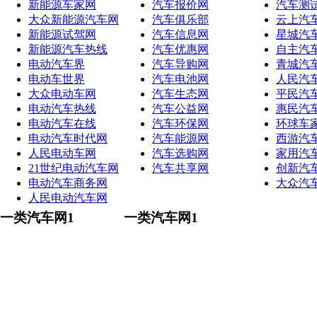
新能源车家网
汽车报价网
汽车测
大众新能源汽车网
汽车俱乐部
云上汽
新能源试驾网
汽车信息网
星城汽
新能源汽车热线
汽车优惠网
自主汽
电动汽车界
汽车导购网
青城汽
电动车世界
汽车电池网
人民汽
大众电动车网
汽车生态网
平民汽
电动汽车热线
汽车公益网
惠民汽
电动汽车在线
汽车环保网
环球车
电动汽车时代网
汽车能源网
西游汽
人民电动车网
汽车选购网
家用汽
21世纪电动汽车网
汽车共享网
创新汽
电动汽车商务网
大众汽
人民电动汽车网
一类汽车网1
一类汽车网1