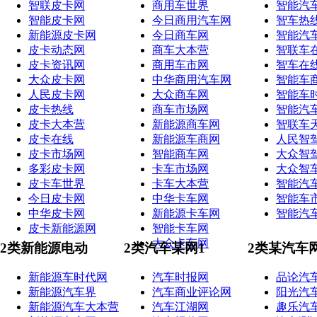
智联皮卡网
商用车世界
智能汽
智能皮卡网
今日商用汽车网
智车热
新能源皮卡网
今日商车网
智能汽
皮卡动态网
商车大本营
智联车
皮卡资讯网
商用车市网
智车在
大众皮卡网
中华商用汽车网
智能车
人民皮卡网
大众商车网
智能车
皮卡热线
商车市场网
智能汽
皮卡大本营
新能源商车网
智联车
皮卡在线
新能源车商网
人民智
皮卡市场网
智能商车网
大众智
多彩皮卡网
卡车市场网
大众智
皮卡车世界
卡车大本营
智能汽
今日皮卡网
中华卡车网
智能车
中华皮卡网
新能源卡车网
智能汽
皮卡新能源网
智能卡车网
大众卡车网
2类新能源电动
2类汽车某网1
2类某汽车
新能源车时代网
汽车时报网
品论汽
新能源汽车界
汽车商业评论网
阳光汽
新能源汽车大本营
汽车江湖网
趣乐汽