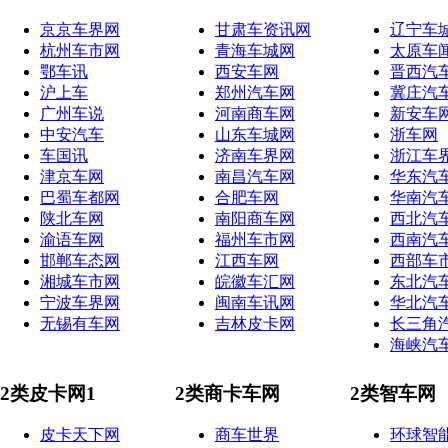
京京车界网
甘肃车资讯网
辽宁车
杭州车市网
青海车城网
太原车
鄂车讯
西安车网
晋西汽
沪上车
郑州汽车网
冀庄汽
广州车说
河南商车网
新安车
中安汽车
山东车城网
浙车网
车国讯
济南车界网
浙江车
津京车网
南昌汽车网
华东汽
巴蜀车都网
合肥车网
华南汽
陕北车网
南阳商车网
西北汽
渝语车网
福州车市网
西南汽
邯郸车态网
江西车网
西部车
湘城车市网
皖徽车汇网
东北汽
宁波车界网
闽南车讯网
华北汽
无锡有车网
吉林皮卡网
长三角
海峡汽
2类皮卡网1
2类商卡车网
2类智车网
皮卡天下网
商车世界
环球智