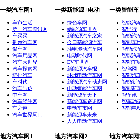
一类汽车网1
一类新能源+电动
一类智能车
车市生活
绿色车网
智能汽
第一汽车资讯网
新能源车世界
智出行
车买买
新能源汽车之家
智能汽
荆楚汽车网
今日新能源汽车
智能车
侃车网
油电混动汽车网
智能汽
汽车用品网
电动时代网
智能汽
汽车大世界
EV车世界
智能车
汽车探索网
新能源汽车报
智驾网
猫扑汽车
环球电动汽车网
智能汽
车时代
新能源汽车动态网
智能新
汽车与你
电动智能汽车网
智能新
中车网
新能源车天下
智车讯
汽车经纬网
新能源车资讯网
智车动
车之道
电动车市网
智能电
汽车世界周刊
新能源车未来
人人电动汽车网
地方汽车网1
地方汽车网2
地方汽车网