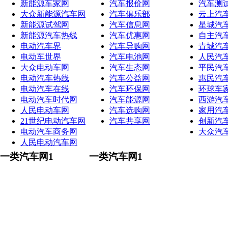
新能源车家网
汽车报价网
汽车测
大众新能源汽车网
汽车俱乐部
云上汽
新能源试驾网
汽车信息网
星城汽
新能源汽车热线
汽车优惠网
自主汽
电动汽车界
汽车导购网
青城汽
电动车世界
汽车电池网
人民汽
大众电动车网
汽车生态网
平民汽
电动汽车热线
汽车公益网
惠民汽
电动汽车在线
汽车环保网
环球车
电动汽车时代网
汽车能源网
西游汽
人民电动车网
汽车选购网
家用汽
21世纪电动汽车网
汽车共享网
创新汽
电动汽车商务网
大众汽
人民电动汽车网
一类汽车网1
一类汽车网1