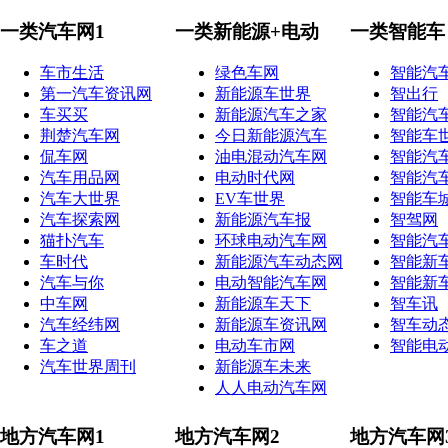
一类汽车网1
一类新能源+电动
一类智能车
车市生活
绿色车网
智能汽
第一汽车资讯网
新能源车世界
智出行
车买买
新能源汽车之家
智能汽
荆楚汽车网
今日新能源汽车
智能车
侃车网
油电混动汽车网
智能汽
汽车用品网
电动时代网
智能汽
汽车大世界
EV车世界
智能车
汽车探索网
新能源汽车报
智驾网
猫扑汽车
环球电动汽车网
智能汽
车时代
新能源汽车动态网
智能新
汽车与你
电动智能汽车网
智能新
中车网
新能源车天下
智车讯
汽车经纬网
新能源车资讯网
智车动
车之道
电动车市网
智能电
汽车世界周刊
新能源车未来
人人电动汽车网
地方汽车网1
地方汽车网2
地方汽车网