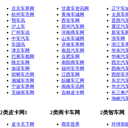
京京车界网
甘肃车资讯网
辽宁车
杭州车市网
青海车城网
太原车
鄂车讯
西安车网
晋西汽
沪上车
郑州汽车网
冀庄汽
广州车说
河南商车网
新安车
中安汽车
山东车城网
浙车网
车国讯
济南车界网
浙江车
津京车网
南昌汽车网
华东汽
巴蜀车都网
合肥车网
华南汽
陕北车网
南阳商车网
西北汽
渝语车网
福州车市网
西南汽
邯郸车态网
江西车网
西部车
湘城车市网
皖徽车汇网
东北汽
宁波车界网
闽南车讯网
华北汽
无锡有车网
吉林皮卡网
长三角
海峡汽
2类皮卡网1
2类商卡车网
2类智车网
皮卡天下网
商车世界
环球智