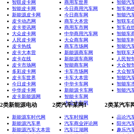
智联皮卡网
商用车世界
智能汽
智能皮卡网
今日商用汽车网
智车热
新能源皮卡网
今日商车网
智能汽
皮卡动态网
商车大本营
智联车
皮卡资讯网
商用车市网
智车在
大众皮卡网
中华商用汽车网
智能车
人民皮卡网
大众商车网
智能车
皮卡热线
商车市场网
智能汽
皮卡大本营
新能源商车网
智联车
皮卡在线
新能源车商网
人民智
皮卡市场网
智能商车网
大众智
多彩皮卡网
卡车市场网
大众智
皮卡车世界
卡车大本营
智能汽
今日皮卡网
中华卡车网
智能车
中华皮卡网
新能源卡车网
智能汽
皮卡新能源网
智能卡车网
大众卡车网
2类新能源电动
2类汽车某网1
2类某汽车
新能源车时代网
汽车时报网
品论汽
新能源汽车界
汽车商业评论网
阳光汽
新能源汽车大本营
汽车江湖网
趣乐汽