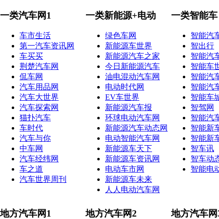
一类汽车网1
一类新能源+电动
一类智能车
车市生活
绿色车网
智能汽
第一汽车资讯网
新能源车世界
智出行
车买买
新能源汽车之家
智能汽
荆楚汽车网
今日新能源汽车
智能车
侃车网
油电混动汽车网
智能汽
汽车用品网
电动时代网
智能汽
汽车大世界
EV车世界
智能车
汽车探索网
新能源汽车报
智驾网
猫扑汽车
环球电动汽车网
智能汽
车时代
新能源汽车动态网
智能新
汽车与你
电动智能汽车网
智能新
中车网
新能源车天下
智车讯
汽车经纬网
新能源车资讯网
智车动
车之道
电动车市网
智能电
汽车世界周刊
新能源车未来
人人电动汽车网
地方汽车网1
地方汽车网2
地方汽车网