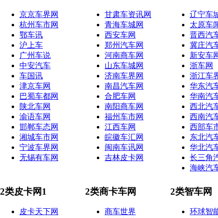
京京车界网
甘肃车资讯网
辽宁车
杭州车市网
青海车城网
太原车
鄂车讯
西安车网
晋西汽
沪上车
郑州汽车网
冀庄汽
广州车说
河南商车网
新安车
中安汽车
山东车城网
浙车网
车国讯
济南车界网
浙江车
津京车网
南昌汽车网
华东汽
巴蜀车都网
合肥车网
华南汽
陕北车网
南阳商车网
西北汽
渝语车网
福州车市网
西南汽
邯郸车态网
江西车网
西部车
湘城车市网
皖徽车汇网
东北汽
宁波车界网
闽南车讯网
华北汽
无锡有车网
吉林皮卡网
长三角
海峡汽
2类皮卡网1
2类商卡车网
2类智车网
皮卡天下网
商车世界
环球智