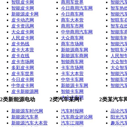
智联皮卡网
商用车世界
智能汽
智能皮卡网
今日商用汽车网
智车热
新能源皮卡网
今日商车网
智能汽
皮卡动态网
商车大本营
智联车
皮卡资讯网
商用车市网
智车在
大众皮卡网
中华商用汽车网
智能车
人民皮卡网
大众商车网
智能车
皮卡热线
商车市场网
智能汽
皮卡大本营
新能源商车网
智联车
皮卡在线
新能源车商网
人民智
皮卡市场网
智能商车网
大众智
多彩皮卡网
卡车市场网
大众智
皮卡车世界
卡车大本营
智能汽
今日皮卡网
中华卡车网
智能车
中华皮卡网
新能源卡车网
智能汽
皮卡新能源网
智能卡车网
大众卡车网
2类新能源电动
2类汽车某网1
2类某汽车
新能源车时代网
汽车时报网
品论汽
新能源汽车界
汽车商业评论网
阳光汽
新能源汽车大本营
汽车江湖网
趣乐汽