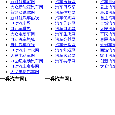
新能源车家网
汽车报价网
汽车测
大众新能源汽车网
汽车俱乐部
云上汽
新能源试驾网
汽车信息网
星城汽
新能源汽车热线
汽车优惠网
自主汽
电动汽车界
汽车导购网
青城汽
电动车世界
汽车电池网
人民汽
大众电动车网
汽车生态网
平民汽
电动汽车热线
汽车公益网
惠民汽
电动汽车在线
汽车环保网
环球车
电动汽车时代网
汽车能源网
西游汽
人民电动车网
汽车选购网
家用汽
21世纪电动汽车网
汽车共享网
创新汽
电动汽车商务网
大众汽
人民电动汽车网
一类汽车网1
一类汽车网1