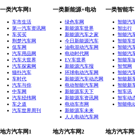
一类汽车网1
一类新能源+电动
一类智能车
车市生活
绿色车网
智能汽
第一汽车资讯网
新能源车世界
智出行
车买买
新能源汽车之家
智能汽
荆楚汽车网
今日新能源汽车
智能车
侃车网
油电混动汽车网
智能汽
汽车用品网
电动时代网
智能汽
汽车大世界
EV车世界
智能车
汽车探索网
新能源汽车报
智驾网
猫扑汽车
环球电动汽车网
智能汽
车时代
新能源汽车动态网
智能新
汽车与你
电动智能汽车网
智能新
中车网
新能源车天下
智车讯
汽车经纬网
新能源车资讯网
智车动
车之道
电动车市网
智能电
汽车世界周刊
新能源车未来
人人电动汽车网
地方汽车网1
地方汽车网2
地方汽车网