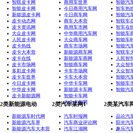
智联皮卡网
商用车世界
智能汽
智能皮卡网
今日商用汽车网
智车热
新能源皮卡网
今日商车网
智能汽
皮卡动态网
商车大本营
智联车
皮卡资讯网
商用车市网
智车在
大众皮卡网
中华商用汽车网
智能车
人民皮卡网
大众商车网
智能车
皮卡热线
商车市场网
智能汽
皮卡大本营
新能源商车网
智联车
皮卡在线
新能源车商网
人民智
皮卡市场网
智能商车网
大众智
多彩皮卡网
卡车市场网
大众智
皮卡车世界
卡车大本营
智能汽
今日皮卡网
中华卡车网
智能车
中华皮卡网
新能源卡车网
智能汽
皮卡新能源网
智能卡车网
大众卡车网
2类新能源电动
2类汽车某网1
2类某汽车
新能源车时代网
汽车时报网
品论汽
新能源汽车界
汽车商业评论网
阳光汽
新能源汽车大本营
汽车江湖网
趣乐汽