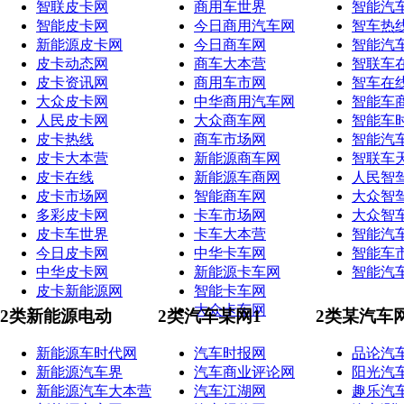
智联皮卡网
商用车世界
智能汽
智能皮卡网
今日商用汽车网
智车热
新能源皮卡网
今日商车网
智能汽
皮卡动态网
商车大本营
智联车
皮卡资讯网
商用车市网
智车在
大众皮卡网
中华商用汽车网
智能车
人民皮卡网
大众商车网
智能车
皮卡热线
商车市场网
智能汽
皮卡大本营
新能源商车网
智联车
皮卡在线
新能源车商网
人民智
皮卡市场网
智能商车网
大众智
多彩皮卡网
卡车市场网
大众智
皮卡车世界
卡车大本营
智能汽
今日皮卡网
中华卡车网
智能车
中华皮卡网
新能源卡车网
智能汽
皮卡新能源网
智能卡车网
大众卡车网
2类新能源电动
2类汽车某网1
2类某汽车
新能源车时代网
汽车时报网
品论汽
新能源汽车界
汽车商业评论网
阳光汽
新能源汽车大本营
汽车江湖网
趣乐汽