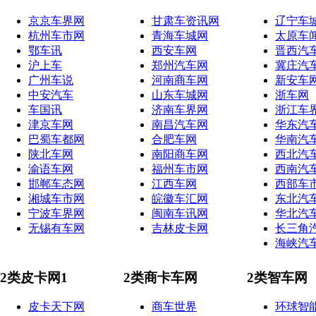
京京车界网
甘肃车资讯网
辽宁车
杭州车市网
青海车城网
太原车
鄂车讯
西安车网
晋西汽
沪上车
郑州汽车网
冀庄汽
广州车说
河南商车网
新安车
中安汽车
山东车城网
浙车网
车国讯
济南车界网
浙江车
津京车网
南昌汽车网
华东汽
巴蜀车都网
合肥车网
华南汽
陕北车网
南阳商车网
西北汽
渝语车网
福州车市网
西南汽
邯郸车态网
江西车网
西部车
湘城车市网
皖徽车汇网
东北汽
宁波车界网
闽南车讯网
华北汽
无锡有车网
吉林皮卡网
长三角
海峡汽
2类皮卡网1
2类商卡车网
2类智车网
皮卡天下网
商车世界
环球智