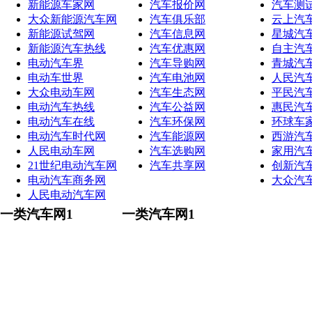
新能源车家网
汽车报价网
汽车测
大众新能源汽车网
汽车俱乐部
云上汽
新能源试驾网
汽车信息网
星城汽
新能源汽车热线
汽车优惠网
自主汽
电动汽车界
汽车导购网
青城汽
电动车世界
汽车电池网
人民汽
大众电动车网
汽车生态网
平民汽
电动汽车热线
汽车公益网
惠民汽
电动汽车在线
汽车环保网
环球车
电动汽车时代网
汽车能源网
西游汽
人民电动车网
汽车选购网
家用汽
21世纪电动汽车网
汽车共享网
创新汽
电动汽车商务网
大众汽
人民电动汽车网
一类汽车网1
一类汽车网1