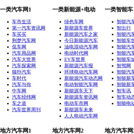
一类汽车网1
一类新能源+电动
一类智能车
车市生活
绿色车网
智能汽
第一汽车资讯网
新能源车世界
智出行
车买买
新能源汽车之家
智能汽
荆楚汽车网
今日新能源汽车
智能车
侃车网
油电混动汽车网
智能汽
汽车用品网
电动时代网
智能汽
汽车大世界
EV车世界
智能车
汽车探索网
新能源汽车报
智驾网
猫扑汽车
环球电动汽车网
智能汽
车时代
新能源汽车动态网
智能新
汽车与你
电动智能汽车网
智能新
中车网
新能源车天下
智车讯
汽车经纬网
新能源车资讯网
智车动
车之道
电动车市网
智能电
汽车世界周刊
新能源车未来
人人电动汽车网
地方汽车网1
地方汽车网2
地方汽车网