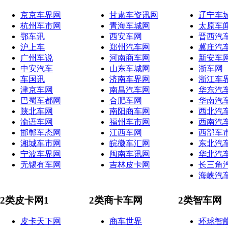
京京车界网
甘肃车资讯网
辽宁车
杭州车市网
青海车城网
太原车
鄂车讯
西安车网
晋西汽
沪上车
郑州汽车网
冀庄汽
广州车说
河南商车网
新安车
中安汽车
山东车城网
浙车网
车国讯
济南车界网
浙江车
津京车网
南昌汽车网
华东汽
巴蜀车都网
合肥车网
华南汽
陕北车网
南阳商车网
西北汽
渝语车网
福州车市网
西南汽
邯郸车态网
江西车网
西部车
湘城车市网
皖徽车汇网
东北汽
宁波车界网
闽南车讯网
华北汽
无锡有车网
吉林皮卡网
长三角
海峡汽
2类皮卡网1
2类商卡车网
2类智车网
皮卡天下网
商车世界
环球智