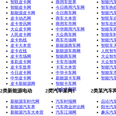
智联皮卡网
商用车世界
智能汽
智能皮卡网
今日商用汽车网
智车热
新能源皮卡网
今日商车网
智能汽
皮卡动态网
商车大本营
智联车
皮卡资讯网
商用车市网
智车在
大众皮卡网
中华商用汽车网
智能车
人民皮卡网
大众商车网
智能车
皮卡热线
商车市场网
智能汽
皮卡大本营
新能源商车网
智联车
皮卡在线
新能源车商网
人民智
皮卡市场网
智能商车网
大众智
多彩皮卡网
卡车市场网
大众智
皮卡车世界
卡车大本营
智能汽
今日皮卡网
中华卡车网
智能车
中华皮卡网
新能源卡车网
智能汽
皮卡新能源网
智能卡车网
大众卡车网
2类新能源电动
2类汽车某网1
2类某汽车
新能源车时代网
汽车时报网
品论汽
新能源汽车界
汽车商业评论网
阳光汽
新能源汽车大本营
汽车江湖网
趣乐汽