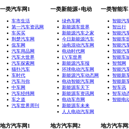
一类汽车网1
一类新能源+电动
一类智能车
车市生活
绿色车网
智能汽
第一汽车资讯网
新能源车世界
智出行
车买买
新能源汽车之家
智能汽
荆楚汽车网
今日新能源汽车
智能车
侃车网
油电混动汽车网
智能汽
汽车用品网
电动时代网
智能汽
汽车大世界
EV车世界
智能车
汽车探索网
新能源汽车报
智驾网
猫扑汽车
环球电动汽车网
智能汽
车时代
新能源汽车动态网
智能新
汽车与你
电动智能汽车网
智能新
中车网
新能源车天下
智车讯
汽车经纬网
新能源车资讯网
智车动
车之道
电动车市网
智能电
汽车世界周刊
新能源车未来
人人电动汽车网
地方汽车网1
地方汽车网2
地方汽车网