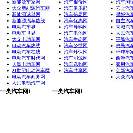
新能源车家网
汽车报价网
汽车测
大众新能源汽车网
汽车俱乐部
云上汽
新能源试驾网
汽车信息网
星城汽
新能源汽车热线
汽车优惠网
自主汽
电动汽车界
汽车导购网
青城汽
电动车世界
汽车电池网
人民汽
大众电动车网
汽车生态网
平民汽
电动汽车热线
汽车公益网
惠民汽
电动汽车在线
汽车环保网
环球车
电动汽车时代网
汽车能源网
西游汽
人民电动车网
汽车选购网
家用汽
21世纪电动汽车网
汽车共享网
创新汽
电动汽车商务网
大众汽
人民电动汽车网
一类汽车网1
一类汽车网1