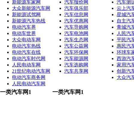
新能源车家网
汽车报价网
汽车测
大众新能源汽车网
汽车俱乐部
云上汽
新能源试驾网
汽车信息网
星城汽
新能源汽车热线
汽车优惠网
自主汽
电动汽车界
汽车导购网
青城汽
电动车世界
汽车电池网
人民汽
大众电动车网
汽车生态网
平民汽
电动汽车热线
汽车公益网
惠民汽
电动汽车在线
汽车环保网
环球车
电动汽车时代网
汽车能源网
西游汽
人民电动车网
汽车选购网
家用汽
21世纪电动汽车网
汽车共享网
创新汽
电动汽车商务网
大众汽
人民电动汽车网
一类汽车网1
一类汽车网1