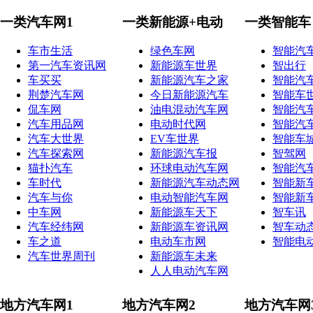
一类汽车网1
一类新能源+电动
一类智能车
车市生活
绿色车网
智能汽
第一汽车资讯网
新能源车世界
智出行
车买买
新能源汽车之家
智能汽
荆楚汽车网
今日新能源汽车
智能车
侃车网
油电混动汽车网
智能汽
汽车用品网
电动时代网
智能汽
汽车大世界
EV车世界
智能车
汽车探索网
新能源汽车报
智驾网
猫扑汽车
环球电动汽车网
智能汽
车时代
新能源汽车动态网
智能新
汽车与你
电动智能汽车网
智能新
中车网
新能源车天下
智车讯
汽车经纬网
新能源车资讯网
智车动
车之道
电动车市网
智能电
汽车世界周刊
新能源车未来
人人电动汽车网
地方汽车网1
地方汽车网2
地方汽车网