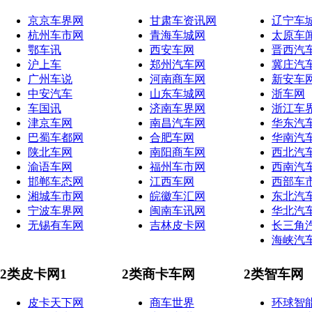
京京车界网
甘肃车资讯网
辽宁车
杭州车市网
青海车城网
太原车
鄂车讯
西安车网
晋西汽
沪上车
郑州汽车网
冀庄汽
广州车说
河南商车网
新安车
中安汽车
山东车城网
浙车网
车国讯
济南车界网
浙江车
津京车网
南昌汽车网
华东汽
巴蜀车都网
合肥车网
华南汽
陕北车网
南阳商车网
西北汽
渝语车网
福州车市网
西南汽
邯郸车态网
江西车网
西部车
湘城车市网
皖徽车汇网
东北汽
宁波车界网
闽南车讯网
华北汽
无锡有车网
吉林皮卡网
长三角
海峡汽
2类皮卡网1
2类商卡车网
2类智车网
皮卡天下网
商车世界
环球智