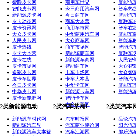
智联皮卡网
商用车世界
智能汽
智能皮卡网
今日商用汽车网
智车热
新能源皮卡网
今日商车网
智能汽
皮卡动态网
商车大本营
智联车
皮卡资讯网
商用车市网
智车在
大众皮卡网
中华商用汽车网
智能车
人民皮卡网
大众商车网
智能车
皮卡热线
商车市场网
智能汽
皮卡大本营
新能源商车网
智联车
皮卡在线
新能源车商网
人民智
皮卡市场网
智能商车网
大众智
多彩皮卡网
卡车市场网
大众智
皮卡车世界
卡车大本营
智能汽
今日皮卡网
中华卡车网
智能车
中华皮卡网
新能源卡车网
智能汽
皮卡新能源网
智能卡车网
大众卡车网
2类新能源电动
2类汽车某网1
2类某汽车
新能源车时代网
汽车时报网
品论汽
新能源汽车界
汽车商业评论网
阳光汽
新能源汽车大本营
汽车江湖网
趣乐汽