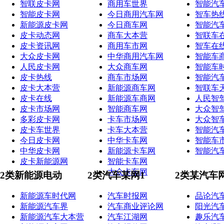
智联皮卡网
商用车世界
智能汽
智能皮卡网
今日商用汽车网
智车热
新能源皮卡网
今日商车网
智能汽
皮卡动态网
商车大本营
智联车
皮卡资讯网
商用车市网
智车在
大众皮卡网
中华商用汽车网
智能车
人民皮卡网
大众商车网
智能车
皮卡热线
商车市场网
智能汽
皮卡大本营
新能源商车网
智联车
皮卡在线
新能源车商网
人民智
皮卡市场网
智能商车网
大众智
多彩皮卡网
卡车市场网
大众智
皮卡车世界
卡车大本营
智能汽
今日皮卡网
中华卡车网
智能车
中华皮卡网
新能源卡车网
智能汽
皮卡新能源网
智能卡车网
大众卡车网
2类新能源电动
2类汽车某网1
2类某汽车
新能源车时代网
汽车时报网
品论汽
新能源汽车界
汽车商业评论网
阳光汽
新能源汽车大本营
汽车江湖网
趣乐汽