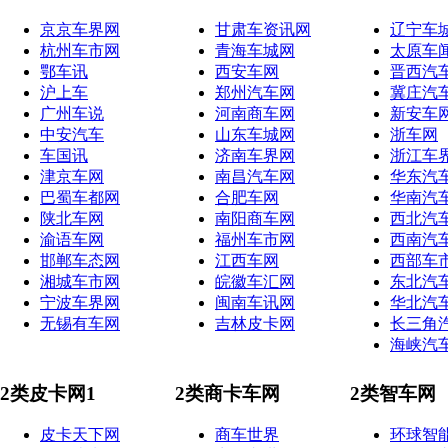
京京车界网
甘肃车资讯网
辽宁车
杭州车市网
青海车城网
太原车
鄂车讯
西安车网
晋西汽
沪上车
郑州汽车网
冀庄汽
广州车说
河南商车网
新安车
中安汽车
山东车城网
浙车网
车国讯
济南车界网
浙江车
津京车网
南昌汽车网
华东汽
巴蜀车都网
合肥车网
华南汽
陕北车网
南阳商车网
西北汽
渝语车网
福州车市网
西南汽
邯郸车态网
江西车网
西部车
湘城车市网
皖徽车汇网
东北汽
宁波车界网
闽南车讯网
华北汽
无锡有车网
吉林皮卡网
长三角
海峡汽
2类皮卡网1
2类商卡车网
2类智车网
皮卡天下网
商车世界
环球智