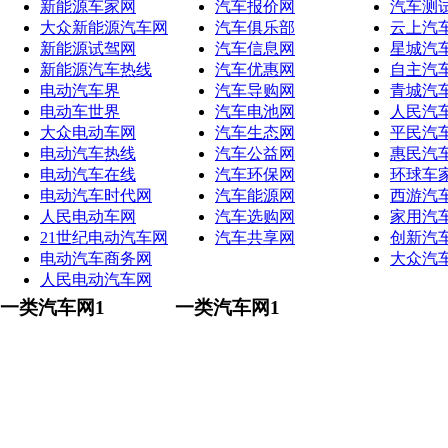
新能源车家网
汽车报价网
汽车测
大众新能源汽车网
汽车俱乐部
云上汽
新能源试驾网
汽车信息网
星城汽
新能源汽车热线
汽车优惠网
自主汽
电动汽车界
汽车导购网
青城汽
电动车世界
汽车电池网
人民汽
大众电动车网
汽车生态网
平民汽
电动汽车热线
汽车公益网
惠民汽
电动汽车在线
汽车环保网
环球车
电动汽车时代网
汽车能源网
西游汽
人民电动车网
汽车选购网
家用汽
21世纪电动汽车网
汽车共享网
创新汽
电动汽车商务网
大众汽
人民电动汽车网
一类汽车网1
一类汽车网1