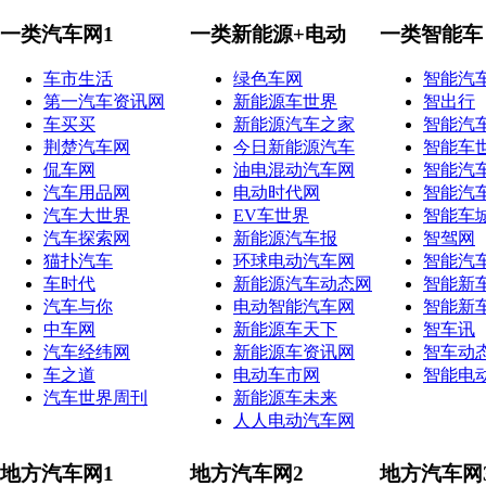
一类汽车网1
一类新能源+电动
一类智能车
车市生活
绿色车网
智能汽
第一汽车资讯网
新能源车世界
智出行
车买买
新能源汽车之家
智能汽
荆楚汽车网
今日新能源汽车
智能车
侃车网
油电混动汽车网
智能汽
汽车用品网
电动时代网
智能汽
汽车大世界
EV车世界
智能车
汽车探索网
新能源汽车报
智驾网
猫扑汽车
环球电动汽车网
智能汽
车时代
新能源汽车动态网
智能新
汽车与你
电动智能汽车网
智能新
中车网
新能源车天下
智车讯
汽车经纬网
新能源车资讯网
智车动
车之道
电动车市网
智能电
汽车世界周刊
新能源车未来
人人电动汽车网
地方汽车网1
地方汽车网2
地方汽车网