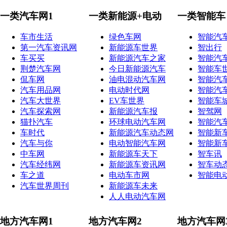
一类汽车网1
一类新能源+电动
一类智能车
车市生活
绿色车网
智能汽
第一汽车资讯网
新能源车世界
智出行
车买买
新能源汽车之家
智能汽
荆楚汽车网
今日新能源汽车
智能车
侃车网
油电混动汽车网
智能汽
汽车用品网
电动时代网
智能汽
汽车大世界
EV车世界
智能车
汽车探索网
新能源汽车报
智驾网
猫扑汽车
环球电动汽车网
智能汽
车时代
新能源汽车动态网
智能新
汽车与你
电动智能汽车网
智能新
中车网
新能源车天下
智车讯
汽车经纬网
新能源车资讯网
智车动
车之道
电动车市网
智能电
汽车世界周刊
新能源车未来
人人电动汽车网
地方汽车网1
地方汽车网2
地方汽车网