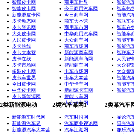
智联皮卡网
商用车世界
智能汽
智能皮卡网
今日商用汽车网
智车热
新能源皮卡网
今日商车网
智能汽
皮卡动态网
商车大本营
智联车
皮卡资讯网
商用车市网
智车在
大众皮卡网
中华商用汽车网
智能车
人民皮卡网
大众商车网
智能车
皮卡热线
商车市场网
智能汽
皮卡大本营
新能源商车网
智联车
皮卡在线
新能源车商网
人民智
皮卡市场网
智能商车网
大众智
多彩皮卡网
卡车市场网
大众智
皮卡车世界
卡车大本营
智能汽
今日皮卡网
中华卡车网
智能车
中华皮卡网
新能源卡车网
智能汽
皮卡新能源网
智能卡车网
大众卡车网
2类新能源电动
2类汽车某网1
2类某汽车
新能源车时代网
汽车时报网
品论汽
新能源汽车界
汽车商业评论网
阳光汽
新能源汽车大本营
汽车江湖网
趣乐汽