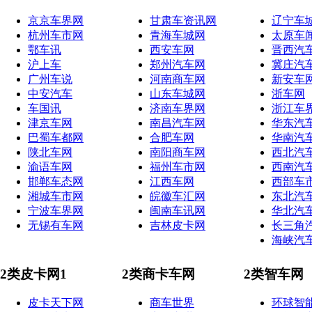
京京车界网
甘肃车资讯网
辽宁车
杭州车市网
青海车城网
太原车
鄂车讯
西安车网
晋西汽
沪上车
郑州汽车网
冀庄汽
广州车说
河南商车网
新安车
中安汽车
山东车城网
浙车网
车国讯
济南车界网
浙江车
津京车网
南昌汽车网
华东汽
巴蜀车都网
合肥车网
华南汽
陕北车网
南阳商车网
西北汽
渝语车网
福州车市网
西南汽
邯郸车态网
江西车网
西部车
湘城车市网
皖徽车汇网
东北汽
宁波车界网
闽南车讯网
华北汽
无锡有车网
吉林皮卡网
长三角
海峡汽
2类皮卡网1
2类商卡车网
2类智车网
皮卡天下网
商车世界
环球智