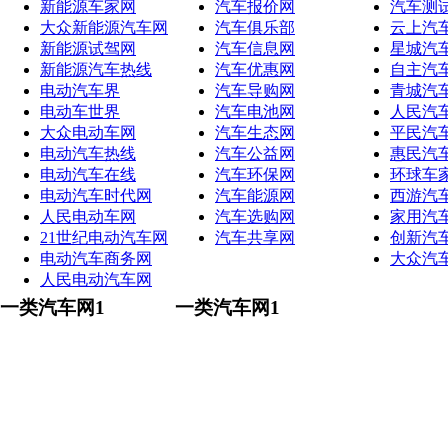
新能源车家网
汽车报价网
汽车测
大众新能源汽车网
汽车俱乐部
云上汽
新能源试驾网
汽车信息网
星城汽
新能源汽车热线
汽车优惠网
自主汽
电动汽车界
汽车导购网
青城汽
电动车世界
汽车电池网
人民汽
大众电动车网
汽车生态网
平民汽
电动汽车热线
汽车公益网
惠民汽
电动汽车在线
汽车环保网
环球车
电动汽车时代网
汽车能源网
西游汽
人民电动车网
汽车选购网
家用汽
21世纪电动汽车网
汽车共享网
创新汽
电动汽车商务网
大众汽
人民电动汽车网
一类汽车网1
一类汽车网1