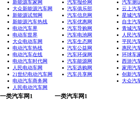
新能源车家网
汽车报价网
汽车测
大众新能源汽车网
汽车俱乐部
云上汽
新能源试驾网
汽车信息网
星城汽
新能源汽车热线
汽车优惠网
自主汽
电动汽车界
汽车导购网
青城汽
电动车世界
汽车电池网
人民汽
大众电动车网
汽车生态网
平民汽
电动汽车热线
汽车公益网
惠民汽
电动汽车在线
汽车环保网
环球车
电动汽车时代网
汽车能源网
西游汽
人民电动车网
汽车选购网
家用汽
21世纪电动汽车网
汽车共享网
创新汽
电动汽车商务网
大众汽
人民电动汽车网
一类汽车网1
一类汽车网1