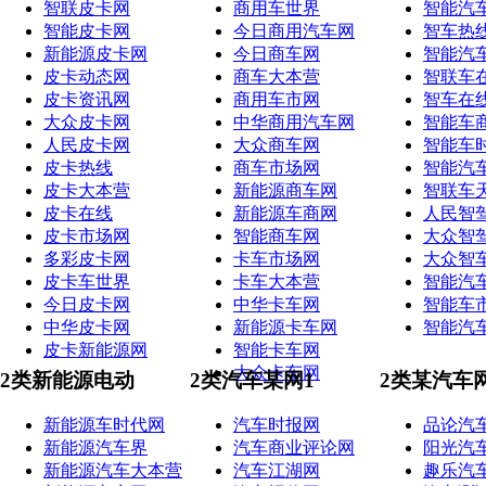
智联皮卡网
商用车世界
智能汽
智能皮卡网
今日商用汽车网
智车热
新能源皮卡网
今日商车网
智能汽
皮卡动态网
商车大本营
智联车
皮卡资讯网
商用车市网
智车在
大众皮卡网
中华商用汽车网
智能车
人民皮卡网
大众商车网
智能车
皮卡热线
商车市场网
智能汽
皮卡大本营
新能源商车网
智联车
皮卡在线
新能源车商网
人民智
皮卡市场网
智能商车网
大众智
多彩皮卡网
卡车市场网
大众智
皮卡车世界
卡车大本营
智能汽
今日皮卡网
中华卡车网
智能车
中华皮卡网
新能源卡车网
智能汽
皮卡新能源网
智能卡车网
大众卡车网
2类新能源电动
2类汽车某网1
2类某汽车
新能源车时代网
汽车时报网
品论汽
新能源汽车界
汽车商业评论网
阳光汽
新能源汽车大本营
汽车江湖网
趣乐汽