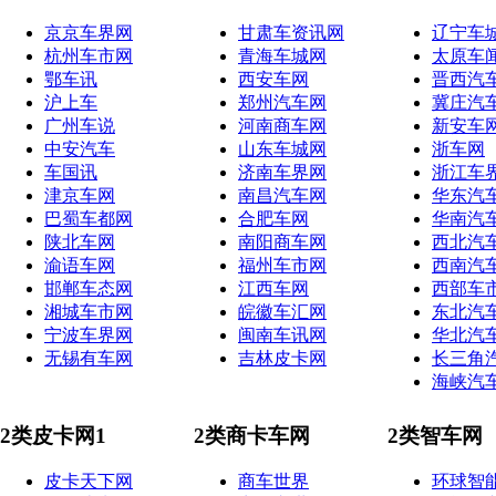
京京车界网
甘肃车资讯网
辽宁车
杭州车市网
青海车城网
太原车
鄂车讯
西安车网
晋西汽
沪上车
郑州汽车网
冀庄汽
广州车说
河南商车网
新安车
中安汽车
山东车城网
浙车网
车国讯
济南车界网
浙江车
津京车网
南昌汽车网
华东汽
巴蜀车都网
合肥车网
华南汽
陕北车网
南阳商车网
西北汽
渝语车网
福州车市网
西南汽
邯郸车态网
江西车网
西部车
湘城车市网
皖徽车汇网
东北汽
宁波车界网
闽南车讯网
华北汽
无锡有车网
吉林皮卡网
长三角
海峡汽
2类皮卡网1
2类商卡车网
2类智车网
皮卡天下网
商车世界
环球智