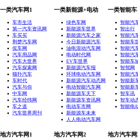
一类汽车网1
一类新能源+电动
一类智能车
车市生活
绿色车网
智能汽
第一汽车资讯网
新能源车世界
智出行
车买买
新能源汽车之家
智能汽
荆楚汽车网
今日新能源汽车
智能车
侃车网
油电混动汽车网
智能汽
汽车用品网
电动时代网
智能汽
汽车大世界
EV车世界
智能车
汽车探索网
新能源汽车报
智驾网
猫扑汽车
环球电动汽车网
智能汽
车时代
新能源汽车动态网
智能新
汽车与你
电动智能汽车网
智能新
中车网
新能源车天下
智车讯
汽车经纬网
新能源车资讯网
智车动
车之道
电动车市网
智能电
汽车世界周刊
新能源车未来
人人电动汽车网
地方汽车网1
地方汽车网2
地方汽车网