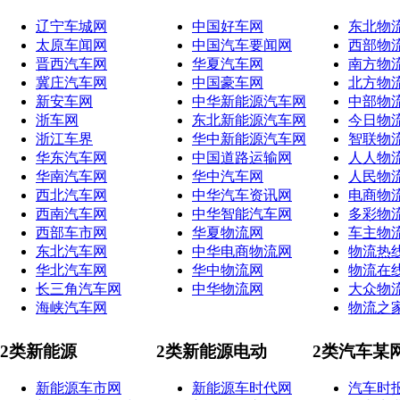
辽宁车城网
中国好车网
东北物
太原车闻网
中国汽车要闻网
西部物
晋西汽车网
华夏汽车网
南方物
冀庄汽车网
中国豪车网
北方物
新安车网
中华新能源汽车网
中部物
浙车网
东北新能源汽车网
今日物
浙江车界
华中新能源汽车网
智联物
华东汽车网
中国道路运输网
人人物
华南汽车网
华中汽车网
人民物
西北汽车网
中华汽车资讯网
电商物
西南汽车网
中华智能汽车网
多彩物
西部车市网
华夏物流网
车主物
东北汽车网
中华电商物流网
物流热
华北汽车网
华中物流网
物流在
长三角汽车网
中华物流网
大众物
海峡汽车网
物流之
2类新能源
2类新能源电动
2类汽车某
新能源车市网
新能源车时代网
汽车时