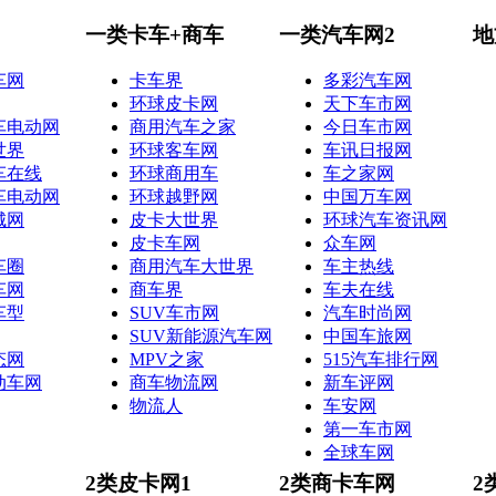
一类卡车+商车
一类汽车网2
地
车网
卡车界
多彩汽车网
环球皮卡网
天下车市网
车电动网
商用汽车之家
今日车市网
世界
环球客车网
车讯日报网
车在线
环球商用车
车之家网
车电动网
环球越野网
中国万车网
城网
皮卡大世界
环球汽车资讯网
皮卡车网
众车网
车圈
商用汽车大世界
车主热线
车网
商车界
车夫在线
车型
SUV车市网
汽车时尚网
SUV新能源汽车网
中国车旅网
态网
MPV之家
515汽车排行网
动车网
商车物流网
新车评网
物流人
车安网
第一车市网
全球车网
2类皮卡网1
2类商卡车网
2