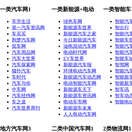
一类汽车网1
一类新能源+电动
一类智能车
车市生活
绿色车网
智能汽
第一汽车资讯网
新能源车世界
智出行
车买买
新能源汽车之家
智能汽
荆楚汽车网
今日新能源汽车
智能车
侃车网
油电混动汽车网
智能汽
汽车用品网
电动时代网
智能汽
汽车大世界
EV车世界
智能车
汽车探索网
新能源汽车报
智驾网
猫扑汽车
环球电动汽车网
智能汽
车时代
新能源汽车动态网
智能新
汽车与你
电动智能汽车网
智能新
中车网
新能源车天下
智车讯
汽车经纬网
新能源车资讯网
智车动
车之道
电动车市网
智能电
汽车世界周刊
新能源车未来
人人电动汽车网
地方汽车网3
二类中国汽车网1
2类物流网1