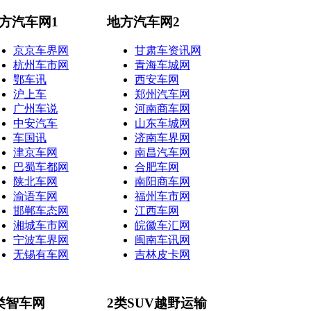
方汽车网1
地方汽车网2
京京车界网
甘肃车资讯网
杭州车市网
青海车城网
鄂车讯
西安车网
沪上车
郑州汽车网
广州车说
河南商车网
中安汽车
山东车城网
车国讯
济南车界网
津京车网
南昌汽车网
巴蜀车都网
合肥车网
陕北车网
南阳商车网
渝语车网
福州车市网
邯郸车态网
江西车网
湘城车市网
皖徽车汇网
宁波车界网
闽南车讯网
无锡有车网
吉林皮卡网
类智车网
2类SUV越野运输