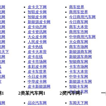
流网
皮卡天下网
商车世界
流网
智联皮卡网
商用车世界
流网
智能皮卡网
今日商用汽车网
流网
新能源皮卡网
今日商车网
流网
皮卡动态网
商车大本营
流网
皮卡资讯网
商用车市网
流网
大众皮卡网
中华商用汽车网
流网
人民皮卡网
大众商车网
流网
皮卡热线
商车市场网
流天下
皮卡大本营
新能源商车网
流网
皮卡在线
新能源车商网
流网
皮卡市场网
智能商车网
线
多彩皮卡网
卡车市场网
线
皮卡车世界
卡车大本营
流网
今日皮卡网
中华卡车网
家
中华皮卡网
新能源卡车网
皮卡新能源网
智能卡车网
大众卡车网
网1
2类某汽车网1
2类汽车网1
一
报网
品论汽车网
车闻天下网