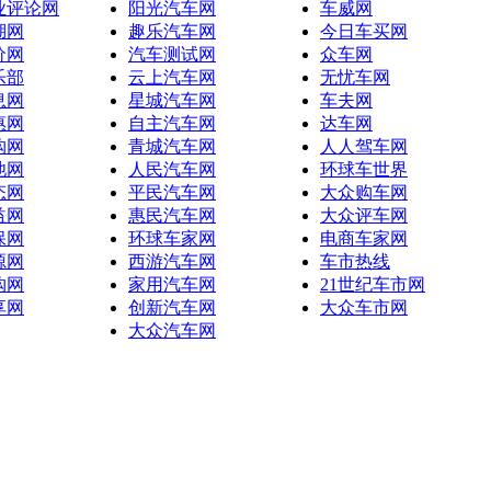
业评论网
阳光汽车网
车威网
湖网
趣乐汽车网
今日车买网
价网
汽车测试网
众车网
乐部
云上汽车网
无忧车网
息网
星城汽车网
车夫网
惠网
自主汽车网
达车网
购网
青城汽车网
人人驾车网
池网
人民汽车网
环球车世界
态网
平民汽车网
大众购车网
益网
惠民汽车网
大众评车网
保网
环球车家网
电商车家网
源网
西游汽车网
车市热线
购网
家用汽车网
21世纪车市网
享网
创新汽车网
大众车市网
大众汽车网