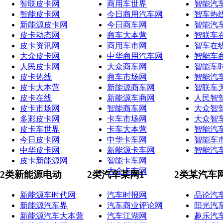
智联皮卡网
商用车世界
智能汽
智能皮卡网
今日商用汽车网
智车热
新能源皮卡网
今日商车网
智能汽
皮卡动态网
商车大本营
智联车
皮卡资讯网
商用车市网
智车在
大众皮卡网
中华商用汽车网
智能车
人民皮卡网
大众商车网
智能车
皮卡热线
商车市场网
智能汽
皮卡大本营
新能源商车网
智联车
皮卡在线
新能源车商网
人民智
皮卡市场网
智能商车网
大众智
多彩皮卡网
卡车市场网
大众智
皮卡车世界
卡车大本营
智能汽
今日皮卡网
中华卡车网
智能车
中华皮卡网
新能源卡车网
智能汽
皮卡新能源网
智能卡车网
大众卡车网
2类新能源电动
2类汽车某网1
2类某汽车
新能源车时代网
汽车时报网
品论汽
新能源汽车界
汽车商业评论网
阳光汽
新能源汽车大本营
汽车江湖网
趣乐汽