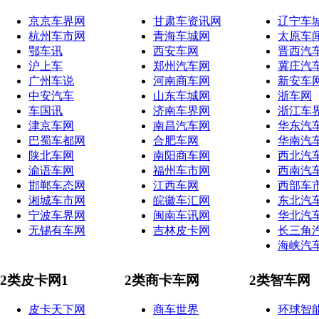
京京车界网
甘肃车资讯网
辽宁车
杭州车市网
青海车城网
太原车
鄂车讯
西安车网
晋西汽
沪上车
郑州汽车网
冀庄汽
广州车说
河南商车网
新安车
中安汽车
山东车城网
浙车网
车国讯
济南车界网
浙江车
津京车网
南昌汽车网
华东汽
巴蜀车都网
合肥车网
华南汽
陕北车网
南阳商车网
西北汽
渝语车网
福州车市网
西南汽
邯郸车态网
江西车网
西部车
湘城车市网
皖徽车汇网
东北汽
宁波车界网
闽南车讯网
华北汽
无锡有车网
吉林皮卡网
长三角
海峡汽
2类皮卡网1
2类商卡车网
2类智车网
皮卡天下网
商车世界
环球智