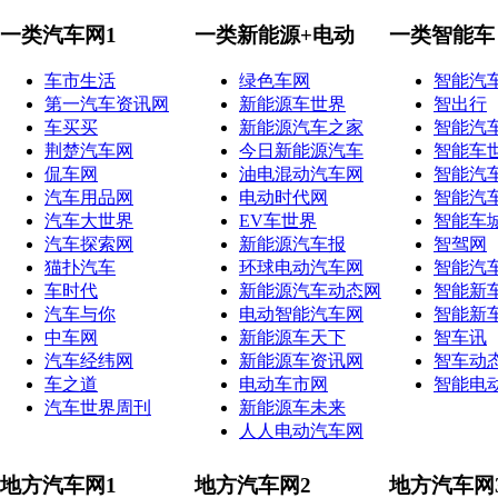
一类汽车网1
一类新能源+电动
一类智能车
车市生活
绿色车网
智能汽
第一汽车资讯网
新能源车世界
智出行
车买买
新能源汽车之家
智能汽
荆楚汽车网
今日新能源汽车
智能车
侃车网
油电混动汽车网
智能汽
汽车用品网
电动时代网
智能汽
汽车大世界
EV车世界
智能车
汽车探索网
新能源汽车报
智驾网
猫扑汽车
环球电动汽车网
智能汽
车时代
新能源汽车动态网
智能新
汽车与你
电动智能汽车网
智能新
中车网
新能源车天下
智车讯
汽车经纬网
新能源车资讯网
智车动
车之道
电动车市网
智能电
汽车世界周刊
新能源车未来
人人电动汽车网
地方汽车网1
地方汽车网2
地方汽车网