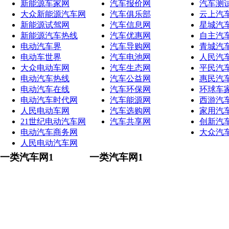
新能源车家网
汽车报价网
汽车测
大众新能源汽车网
汽车俱乐部
云上汽
新能源试驾网
汽车信息网
星城汽
新能源汽车热线
汽车优惠网
自主汽
电动汽车界
汽车导购网
青城汽
电动车世界
汽车电池网
人民汽
大众电动车网
汽车生态网
平民汽
电动汽车热线
汽车公益网
惠民汽
电动汽车在线
汽车环保网
环球车
电动汽车时代网
汽车能源网
西游汽
人民电动车网
汽车选购网
家用汽
21世纪电动汽车网
汽车共享网
创新汽
电动汽车商务网
大众汽
人民电动汽车网
一类汽车网1
一类汽车网1