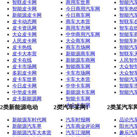
智联皮卡网
商用车世界
智能汽
智能皮卡网
今日商用汽车网
智车热
新能源皮卡网
今日商车网
智能汽
皮卡动态网
商车大本营
智联车
皮卡资讯网
商用车市网
智车在
大众皮卡网
中华商用汽车网
智能车
人民皮卡网
大众商车网
智能车
皮卡热线
商车市场网
智能汽
皮卡大本营
新能源商车网
智联车
皮卡在线
新能源车商网
人民智
皮卡市场网
智能商车网
大众智
多彩皮卡网
卡车市场网
大众智
皮卡车世界
卡车大本营
智能汽
今日皮卡网
中华卡车网
智能车
中华皮卡网
新能源卡车网
智能汽
皮卡新能源网
智能卡车网
大众卡车网
2类新能源电动
2类汽车某网1
2类某汽车
新能源车时代网
汽车时报网
品论汽
新能源汽车界
汽车商业评论网
阳光汽
新能源汽车大本营
汽车江湖网
趣乐汽