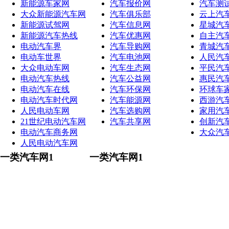
新能源车家网
汽车报价网
汽车测
大众新能源汽车网
汽车俱乐部
云上汽
新能源试驾网
汽车信息网
星城汽
新能源汽车热线
汽车优惠网
自主汽
电动汽车界
汽车导购网
青城汽
电动车世界
汽车电池网
人民汽
大众电动车网
汽车生态网
平民汽
电动汽车热线
汽车公益网
惠民汽
电动汽车在线
汽车环保网
环球车
电动汽车时代网
汽车能源网
西游汽
人民电动车网
汽车选购网
家用汽
21世纪电动汽车网
汽车共享网
创新汽
电动汽车商务网
大众汽
人民电动汽车网
一类汽车网1
一类汽车网1