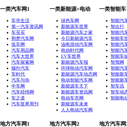
一类汽车网1
一类新能源+电动
一类智能车
车市生活
绿色车网
智能汽
第一汽车资讯网
新能源车世界
智出行
车买买
新能源汽车之家
智能汽
荆楚汽车网
今日新能源汽车
智能车
侃车网
油电混动汽车网
智能汽
汽车用品网
电动时代网
智能汽
汽车大世界
EV车世界
智能车
汽车探索网
新能源汽车报
智驾网
猫扑汽车
环球电动汽车网
智能汽
车时代
新能源汽车动态网
智能新
汽车与你
电动智能汽车网
智能新
中车网
新能源车天下
智车讯
汽车经纬网
新能源车资讯网
智车动
车之道
电动车市网
智能电
汽车世界周刊
新能源车未来
人人电动汽车网
地方汽车网1
地方汽车网2
地方汽车网