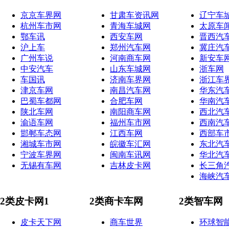
京京车界网
甘肃车资讯网
辽宁车
杭州车市网
青海车城网
太原车
鄂车讯
西安车网
晋西汽
沪上车
郑州汽车网
冀庄汽
广州车说
河南商车网
新安车
中安汽车
山东车城网
浙车网
车国讯
济南车界网
浙江车
津京车网
南昌汽车网
华东汽
巴蜀车都网
合肥车网
华南汽
陕北车网
南阳商车网
西北汽
渝语车网
福州车市网
西南汽
邯郸车态网
江西车网
西部车
湘城车市网
皖徽车汇网
东北汽
宁波车界网
闽南车讯网
华北汽
无锡有车网
吉林皮卡网
长三角
海峡汽
2类皮卡网1
2类商卡车网
2类智车网
皮卡天下网
商车世界
环球智