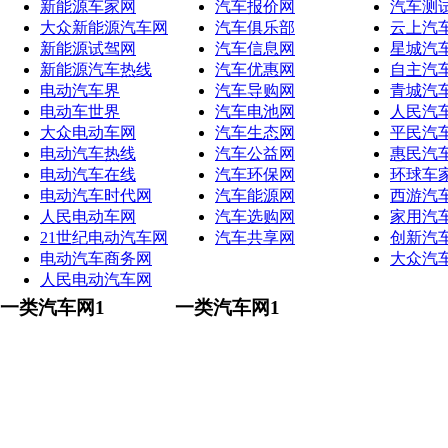
新能源车家网
汽车报价网
汽车测
大众新能源汽车网
汽车俱乐部
云上汽
新能源试驾网
汽车信息网
星城汽
新能源汽车热线
汽车优惠网
自主汽
电动汽车界
汽车导购网
青城汽
电动车世界
汽车电池网
人民汽
大众电动车网
汽车生态网
平民汽
电动汽车热线
汽车公益网
惠民汽
电动汽车在线
汽车环保网
环球车
电动汽车时代网
汽车能源网
西游汽
人民电动车网
汽车选购网
家用汽
21世纪电动汽车网
汽车共享网
创新汽
电动汽车商务网
大众汽
人民电动汽车网
一类汽车网1
一类汽车网1