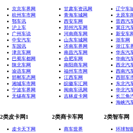
京京车界网
甘肃车资讯网
辽宁车
杭州车市网
青海车城网
太原车
鄂车讯
西安车网
晋西汽
沪上车
郑州汽车网
冀庄汽
广州车说
河南商车网
新安车
中安汽车
山东车城网
浙车网
车国讯
济南车界网
浙江车
津京车网
南昌汽车网
华东汽
巴蜀车都网
合肥车网
华南汽
陕北车网
南阳商车网
西北汽
渝语车网
福州车市网
西南汽
邯郸车态网
江西车网
西部车
湘城车市网
皖徽车汇网
东北汽
宁波车界网
闽南车讯网
华北汽
无锡有车网
吉林皮卡网
长三角
海峡汽
2类皮卡网1
2类商卡车网
2类智车网
皮卡天下网
商车世界
环球智