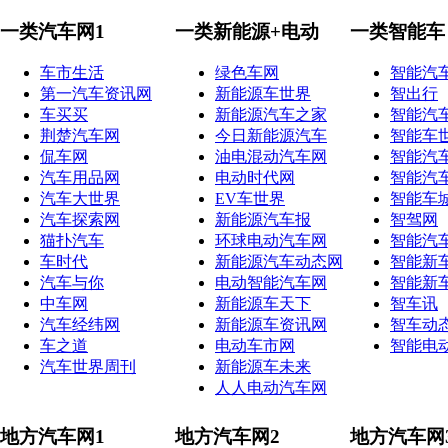
一类汽车网1
一类新能源+电动
一类智能车
车市生活
绿色车网
智能汽
第一汽车资讯网
新能源车世界
智出行
车买买
新能源汽车之家
智能汽
荆楚汽车网
今日新能源汽车
智能车
侃车网
油电混动汽车网
智能汽
汽车用品网
电动时代网
智能汽
汽车大世界
EV车世界
智能车
汽车探索网
新能源汽车报
智驾网
猫扑汽车
环球电动汽车网
智能汽
车时代
新能源汽车动态网
智能新
汽车与你
电动智能汽车网
智能新
中车网
新能源车天下
智车讯
汽车经纬网
新能源车资讯网
智车动
车之道
电动车市网
智能电
汽车世界周刊
新能源车未来
人人电动汽车网
地方汽车网1
地方汽车网2
地方汽车网