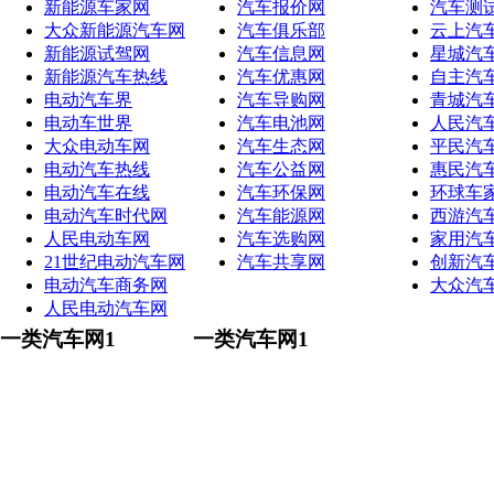
新能源车家网
汽车报价网
汽车测
大众新能源汽车网
汽车俱乐部
云上汽
新能源试驾网
汽车信息网
星城汽
新能源汽车热线
汽车优惠网
自主汽
电动汽车界
汽车导购网
青城汽
电动车世界
汽车电池网
人民汽
大众电动车网
汽车生态网
平民汽
电动汽车热线
汽车公益网
惠民汽
电动汽车在线
汽车环保网
环球车
电动汽车时代网
汽车能源网
西游汽
人民电动车网
汽车选购网
家用汽
21世纪电动汽车网
汽车共享网
创新汽
电动汽车商务网
大众汽
人民电动汽车网
一类汽车网1
一类汽车网1