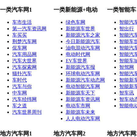
一类汽车网1
一类新能源+电动
一类智能车
车市生活
绿色车网
智能汽
第一汽车资讯网
新能源车世界
智出行
车买买
新能源汽车之家
智能汽
荆楚汽车网
今日新能源汽车
智能车
侃车网
油电混动汽车网
智能汽
汽车用品网
电动时代网
智能汽
汽车大世界
EV车世界
智能车
汽车探索网
新能源汽车报
智驾网
猫扑汽车
环球电动汽车网
智能汽
车时代
新能源汽车动态网
智能新
汽车与你
电动智能汽车网
智能新
中车网
新能源车天下
智车讯
汽车经纬网
新能源车资讯网
智车动
车之道
电动车市网
智能电
汽车世界周刊
新能源车未来
人人电动汽车网
地方汽车网1
地方汽车网2
地方汽车网