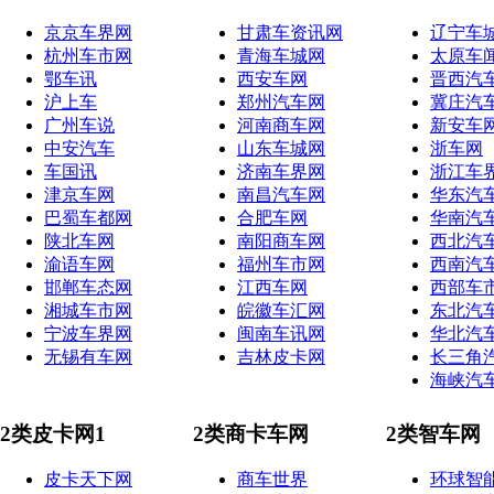
京京车界网
甘肃车资讯网
辽宁车
杭州车市网
青海车城网
太原车
鄂车讯
西安车网
晋西汽
沪上车
郑州汽车网
冀庄汽
广州车说
河南商车网
新安车
中安汽车
山东车城网
浙车网
车国讯
济南车界网
浙江车
津京车网
南昌汽车网
华东汽
巴蜀车都网
合肥车网
华南汽
陕北车网
南阳商车网
西北汽
渝语车网
福州车市网
西南汽
邯郸车态网
江西车网
西部车
湘城车市网
皖徽车汇网
东北汽
宁波车界网
闽南车讯网
华北汽
无锡有车网
吉林皮卡网
长三角
海峡汽
2类皮卡网1
2类商卡车网
2类智车网
皮卡天下网
商车世界
环球智