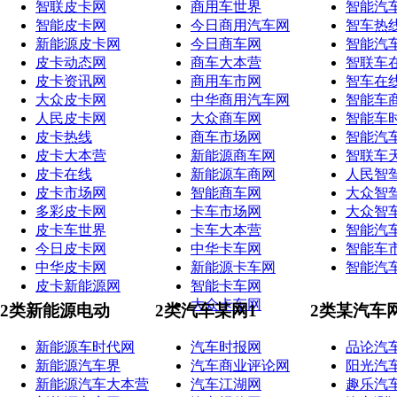
智联皮卡网
商用车世界
智能汽
智能皮卡网
今日商用汽车网
智车热
新能源皮卡网
今日商车网
智能汽
皮卡动态网
商车大本营
智联车
皮卡资讯网
商用车市网
智车在
大众皮卡网
中华商用汽车网
智能车
人民皮卡网
大众商车网
智能车
皮卡热线
商车市场网
智能汽
皮卡大本营
新能源商车网
智联车
皮卡在线
新能源车商网
人民智
皮卡市场网
智能商车网
大众智
多彩皮卡网
卡车市场网
大众智
皮卡车世界
卡车大本营
智能汽
今日皮卡网
中华卡车网
智能车
中华皮卡网
新能源卡车网
智能汽
皮卡新能源网
智能卡车网
大众卡车网
2类新能源电动
2类汽车某网1
2类某汽车
新能源车时代网
汽车时报网
品论汽
新能源汽车界
汽车商业评论网
阳光汽
新能源汽车大本营
汽车江湖网
趣乐汽