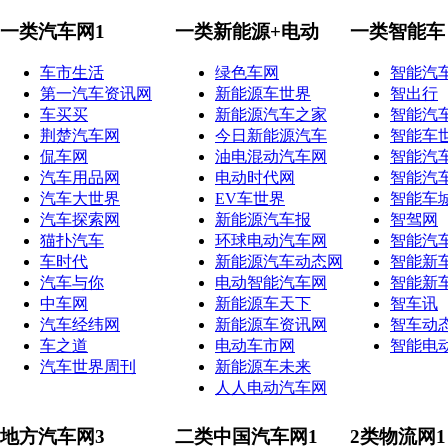
一类汽车网1
一类新能源+电动
一类智能车
车市生活
绿色车网
智能汽
第一汽车资讯网
新能源车世界
智出行
车买买
新能源汽车之家
智能汽
荆楚汽车网
今日新能源汽车
智能车
侃车网
油电混动汽车网
智能汽
汽车用品网
电动时代网
智能汽
汽车大世界
EV车世界
智能车
汽车探索网
新能源汽车报
智驾网
猫扑汽车
环球电动汽车网
智能汽
车时代
新能源汽车动态网
智能新
汽车与你
电动智能汽车网
智能新
中车网
新能源车天下
智车讯
汽车经纬网
新能源车资讯网
智车动
车之道
电动车市网
智能电
汽车世界周刊
新能源车未来
人人电动汽车网
地方汽车网3
二类中国汽车网1
2类物流网1