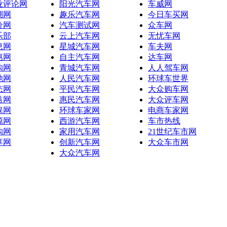
业评论网
阳光汽车网
车威网
湖网
趣乐汽车网
今日车买网
价网
汽车测试网
众车网
乐部
云上汽车网
无忧车网
息网
星城汽车网
车夫网
惠网
自主汽车网
达车网
购网
青城汽车网
人人驾车网
池网
人民汽车网
环球车世界
态网
平民汽车网
大众购车网
益网
惠民汽车网
大众评车网
保网
环球车家网
电商车家网
源网
西游汽车网
车市热线
购网
家用汽车网
21世纪车市网
享网
创新汽车网
大众车市网
大众汽车网