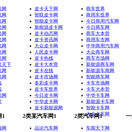
流网
皮卡天下网
商车世界
流网
智联皮卡网
商用车世界
流网
智能皮卡网
今日商用汽车网
流网
新能源皮卡网
今日商车网
流网
皮卡动态网
商车大本营
流网
皮卡资讯网
商用车市网
流网
大众皮卡网
中华商用汽车网
流网
人民皮卡网
大众商车网
流网
皮卡热线
商车市场网
流天下
皮卡大本营
新能源商车网
流网
皮卡在线
新能源车商网
流网
皮卡市场网
智能商车网
线
多彩皮卡网
卡车市场网
线
皮卡车世界
卡车大本营
流网
今日皮卡网
中华卡车网
家
中华皮卡网
新能源卡车网
皮卡新能源网
智能卡车网
大众卡车网
网1
2类某汽车网1
2类汽车网1
一
报网
品论汽车网
车闻天下网