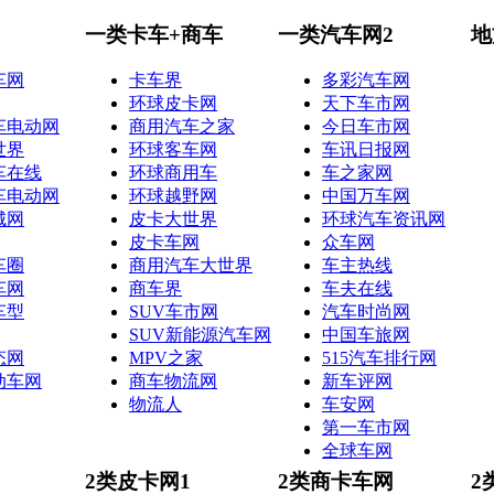
一类卡车+商车
一类汽车网2
地
车网
卡车界
多彩汽车网
环球皮卡网
天下车市网
车电动网
商用汽车之家
今日车市网
世界
环球客车网
车讯日报网
车在线
环球商用车
车之家网
车电动网
环球越野网
中国万车网
城网
皮卡大世界
环球汽车资讯网
皮卡车网
众车网
车圈
商用汽车大世界
车主热线
车网
商车界
车夫在线
车型
SUV车市网
汽车时尚网
SUV新能源汽车网
中国车旅网
态网
MPV之家
515汽车排行网
动车网
商车物流网
新车评网
物流人
车安网
第一车市网
全球车网
2类皮卡网1
2类商卡车网
2