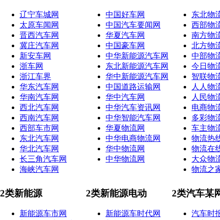
辽宁车城网
中国好车网
东北物
太原车闻网
中国汽车要闻网
西部物
晋西汽车网
华夏汽车网
南方物
冀庄汽车网
中国豪车网
北方物
新安车网
中华新能源汽车网
中部物
浙车网
东北新能源汽车网
今日物
浙江车界
华中新能源汽车网
智联物
华东汽车网
中国道路运输网
人人物
华南汽车网
华中汽车网
人民物
西北汽车网
中华汽车资讯网
电商物
西南汽车网
中华智能汽车网
多彩物
西部车市网
华夏物流网
车主物
东北汽车网
中华电商物流网
物流热
华北汽车网
华中物流网
物流在
长三角汽车网
中华物流网
大众物
海峡汽车网
物流之
2类新能源
2类新能源电动
2类汽车某
新能源车市网
新能源车时代网
汽车时