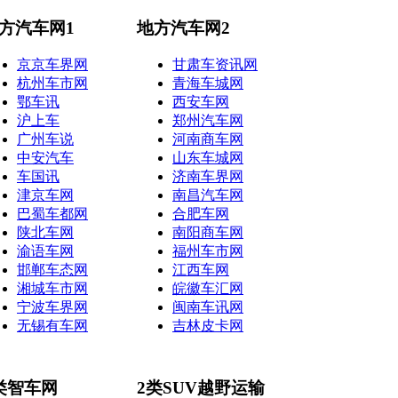
方汽车网1
地方汽车网2
京京车界网
甘肃车资讯网
杭州车市网
青海车城网
鄂车讯
西安车网
沪上车
郑州汽车网
广州车说
河南商车网
中安汽车
山东车城网
车国讯
济南车界网
津京车网
南昌汽车网
巴蜀车都网
合肥车网
陕北车网
南阳商车网
渝语车网
福州车市网
邯郸车态网
江西车网
湘城车市网
皖徽车汇网
宁波车界网
闽南车讯网
无锡有车网
吉林皮卡网
类智车网
2类SUV越野运输