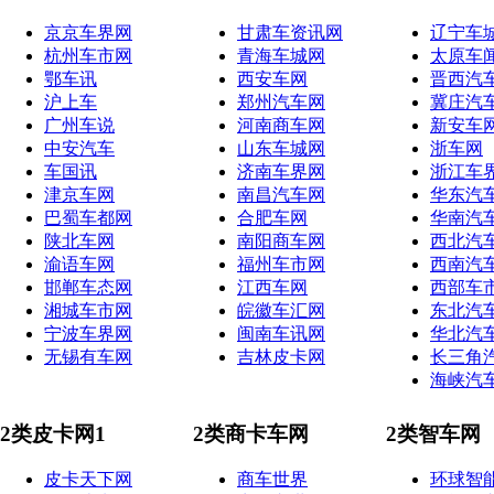
京京车界网
甘肃车资讯网
辽宁车
杭州车市网
青海车城网
太原车
鄂车讯
西安车网
晋西汽
沪上车
郑州汽车网
冀庄汽
广州车说
河南商车网
新安车
中安汽车
山东车城网
浙车网
车国讯
济南车界网
浙江车
津京车网
南昌汽车网
华东汽
巴蜀车都网
合肥车网
华南汽
陕北车网
南阳商车网
西北汽
渝语车网
福州车市网
西南汽
邯郸车态网
江西车网
西部车
湘城车市网
皖徽车汇网
东北汽
宁波车界网
闽南车讯网
华北汽
无锡有车网
吉林皮卡网
长三角
海峡汽
2类皮卡网1
2类商卡车网
2类智车网
皮卡天下网
商车世界
环球智