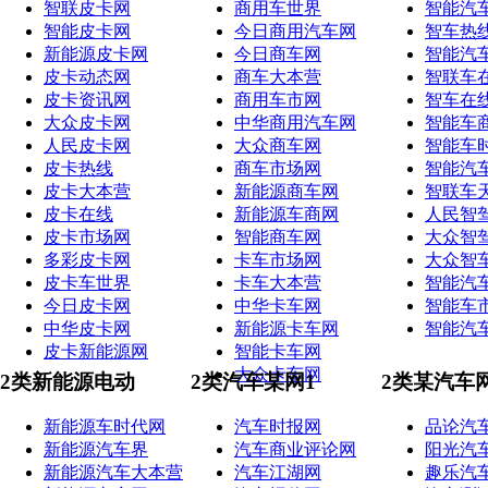
智联皮卡网
商用车世界
智能汽
智能皮卡网
今日商用汽车网
智车热
新能源皮卡网
今日商车网
智能汽
皮卡动态网
商车大本营
智联车
皮卡资讯网
商用车市网
智车在
大众皮卡网
中华商用汽车网
智能车
人民皮卡网
大众商车网
智能车
皮卡热线
商车市场网
智能汽
皮卡大本营
新能源商车网
智联车
皮卡在线
新能源车商网
人民智
皮卡市场网
智能商车网
大众智
多彩皮卡网
卡车市场网
大众智
皮卡车世界
卡车大本营
智能汽
今日皮卡网
中华卡车网
智能车
中华皮卡网
新能源卡车网
智能汽
皮卡新能源网
智能卡车网
大众卡车网
2类新能源电动
2类汽车某网1
2类某汽车
新能源车时代网
汽车时报网
品论汽
新能源汽车界
汽车商业评论网
阳光汽
新能源汽车大本营
汽车江湖网
趣乐汽