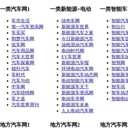
一类汽车网1
一类新能源+电动
一类智能车
车市生活
绿色车网
智能汽
第一汽车资讯网
新能源车世界
智出行
车买买
新能源汽车之家
智能汽
荆楚汽车网
今日新能源汽车
智能车
侃车网
油电混动汽车网
智能汽
汽车用品网
电动时代网
智能汽
汽车大世界
EV车世界
智能车
汽车探索网
新能源汽车报
智驾网
猫扑汽车
环球电动汽车网
智能汽
车时代
新能源汽车动态网
智能新
汽车与你
电动智能汽车网
智能新
中车网
新能源车天下
智车讯
汽车经纬网
新能源车资讯网
智车动
车之道
电动车市网
智能电
汽车世界周刊
新能源车未来
人人电动汽车网
地方汽车网1
地方汽车网2
地方汽车网