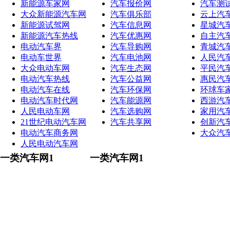
新能源车家网
汽车报价网
汽车测
大众新能源汽车网
汽车俱乐部
云上汽
新能源试驾网
汽车信息网
星城汽
新能源汽车热线
汽车优惠网
自主汽
电动汽车界
汽车导购网
青城汽
电动车世界
汽车电池网
人民汽
大众电动车网
汽车生态网
平民汽
电动汽车热线
汽车公益网
惠民汽
电动汽车在线
汽车环保网
环球车
电动汽车时代网
汽车能源网
西游汽
人民电动车网
汽车选购网
家用汽
21世纪电动汽车网
汽车共享网
创新汽
电动汽车商务网
大众汽
人民电动汽车网
一类汽车网1
一类汽车网1