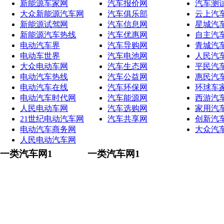
新能源车家网
汽车报价网
汽车测
大众新能源汽车网
汽车俱乐部
云上汽
新能源试驾网
汽车信息网
星城汽
新能源汽车热线
汽车优惠网
自主汽
电动汽车界
汽车导购网
青城汽
电动车世界
汽车电池网
人民汽
大众电动车网
汽车生态网
平民汽
电动汽车热线
汽车公益网
惠民汽
电动汽车在线
汽车环保网
环球车
电动汽车时代网
汽车能源网
西游汽
人民电动车网
汽车选购网
家用汽
21世纪电动汽车网
汽车共享网
创新汽
电动汽车商务网
大众汽
人民电动汽车网
一类汽车网1
一类汽车网1