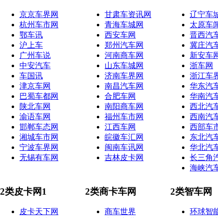
京京车界网
甘肃车资讯网
辽宁车
杭州车市网
青海车城网
太原车
鄂车讯
西安车网
晋西汽
沪上车
郑州汽车网
冀庄汽
广州车说
河南商车网
新安车
中安汽车
山东车城网
浙车网
车国讯
济南车界网
浙江车
津京车网
南昌汽车网
华东汽
巴蜀车都网
合肥车网
华南汽
陕北车网
南阳商车网
西北汽
渝语车网
福州车市网
西南汽
邯郸车态网
江西车网
西部车
湘城车市网
皖徽车汇网
东北汽
宁波车界网
闽南车讯网
华北汽
无锡有车网
吉林皮卡网
长三角
海峡汽
2类皮卡网1
2类商卡车网
2类智车网
皮卡天下网
商车世界
环球智