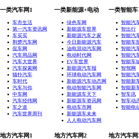
一类汽车网1
一类新能源+电动
一类智能车
车市生活
绿色车网
智能汽
第一汽车资讯网
新能源车世界
智出行
车买买
新能源汽车之家
智能汽
荆楚汽车网
今日新能源汽车
智能车
侃车网
油电混动汽车网
智能汽
汽车用品网
电动时代网
智能汽
汽车大世界
EV车世界
智能车
汽车探索网
新能源汽车报
智驾网
猫扑汽车
环球电动汽车网
智能汽
车时代
新能源汽车动态网
智能新
汽车与你
电动智能汽车网
智能新
中车网
新能源车天下
智车讯
汽车经纬网
新能源车资讯网
智车动
车之道
电动车市网
智能电
汽车世界周刊
新能源车未来
人人电动汽车网
地方汽车网1
地方汽车网2
地方汽车网