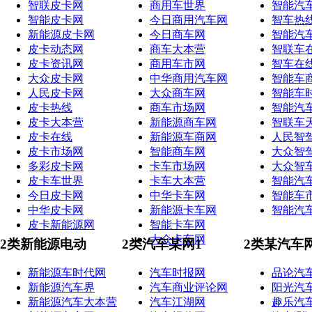
智联皮卡网
商用车世界
智能汽
智能皮卡网
今日商用汽车网
智车热
新能源皮卡网
今日商车网
智能汽
皮卡动态网
商车大本营
智联车
皮卡资讯网
商用车市网
智车在
大众皮卡网
中华商用汽车网
智能车
人民皮卡网
大众商车网
智能车
皮卡热线
商车市场网
智能汽
皮卡大本营
新能源商车网
智联车
皮卡在线
新能源车商网
人民智
皮卡市场网
智能商车网
大众智
多彩皮卡网
卡车市场网
大众智
皮卡车世界
卡车大本营
智能汽
今日皮卡网
中华卡车网
智能车
中华皮卡网
新能源卡车网
智能汽
皮卡新能源网
智能卡车网
大众卡车网
2类新能源电动
2类汽车某网1
2类某汽车
新能源车时代网
汽车时报网
品论汽
新能源汽车界
汽车商业评论网
阳光汽
新能源汽车大本营
汽车江湖网
趣乐汽