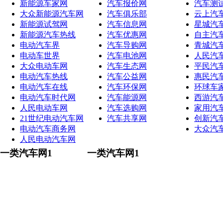
新能源车家网
汽车报价网
汽车测
大众新能源汽车网
汽车俱乐部
云上汽
新能源试驾网
汽车信息网
星城汽
新能源汽车热线
汽车优惠网
自主汽
电动汽车界
汽车导购网
青城汽
电动车世界
汽车电池网
人民汽
大众电动车网
汽车生态网
平民汽
电动汽车热线
汽车公益网
惠民汽
电动汽车在线
汽车环保网
环球车
电动汽车时代网
汽车能源网
西游汽
人民电动车网
汽车选购网
家用汽
21世纪电动汽车网
汽车共享网
创新汽
电动汽车商务网
大众汽
人民电动汽车网
一类汽车网1
一类汽车网1