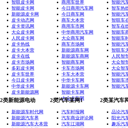
智联皮卡网
商用车世界
智能汽
智能皮卡网
今日商用汽车网
智车热
新能源皮卡网
今日商车网
智能汽
皮卡动态网
商车大本营
智联车
皮卡资讯网
商用车市网
智车在
大众皮卡网
中华商用汽车网
智能车
人民皮卡网
大众商车网
智能车
皮卡热线
商车市场网
智能汽
皮卡大本营
新能源商车网
智联车
皮卡在线
新能源车商网
人民智
皮卡市场网
智能商车网
大众智
多彩皮卡网
卡车市场网
大众智
皮卡车世界
卡车大本营
智能汽
今日皮卡网
中华卡车网
智能车
中华皮卡网
新能源卡车网
智能汽
皮卡新能源网
智能卡车网
大众卡车网
2类新能源电动
2类汽车某网1
2类某汽车
新能源车时代网
汽车时报网
品论汽
新能源汽车界
汽车商业评论网
阳光汽
新能源汽车大本营
汽车江湖网
趣乐汽