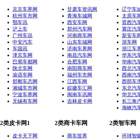
京京车界网
甘肃车资讯网
辽宁车
杭州车市网
青海车城网
太原车
鄂车讯
西安车网
晋西汽
沪上车
郑州汽车网
冀庄汽
广州车说
河南商车网
新安车
中安汽车
山东车城网
浙车网
车国讯
济南车界网
浙江车
津京车网
南昌汽车网
华东汽
巴蜀车都网
合肥车网
华南汽
陕北车网
南阳商车网
西北汽
渝语车网
福州车市网
西南汽
邯郸车态网
江西车网
西部车
湘城车市网
皖徽车汇网
东北汽
宁波车界网
闽南车讯网
华北汽
无锡有车网
吉林皮卡网
长三角
海峡汽
2类皮卡网1
2类商卡车网
2类智车网
皮卡天下网
商车世界
环球智