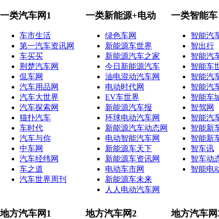
一类汽车网1
一类新能源+电动
一类智能车
车市生活
绿色车网
智能汽
第一汽车资讯网
新能源车世界
智出行
车买买
新能源汽车之家
智能汽
荆楚汽车网
今日新能源汽车
智能车
侃车网
油电混动汽车网
智能汽
汽车用品网
电动时代网
智能汽
汽车大世界
EV车世界
智能车
汽车探索网
新能源汽车报
智驾网
猫扑汽车
环球电动汽车网
智能汽
车时代
新能源汽车动态网
智能新
汽车与你
电动智能汽车网
智能新
中车网
新能源车天下
智车讯
汽车经纬网
新能源车资讯网
智车动
车之道
电动车市网
智能电
汽车世界周刊
新能源车未来
人人电动汽车网
地方汽车网1
地方汽车网2
地方汽车网