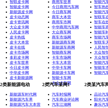
智联皮卡网
商用车世界
智能汽
智能皮卡网
今日商用汽车网
智车热
新能源皮卡网
今日商车网
智能汽
皮卡动态网
商车大本营
智联车
皮卡资讯网
商用车市网
智车在
大众皮卡网
中华商用汽车网
智能车
人民皮卡网
大众商车网
智能车
皮卡热线
商车市场网
智能汽
皮卡大本营
新能源商车网
智联车
皮卡在线
新能源车商网
人民智
皮卡市场网
智能商车网
大众智
多彩皮卡网
卡车市场网
大众智
皮卡车世界
卡车大本营
智能汽
今日皮卡网
中华卡车网
智能车
中华皮卡网
新能源卡车网
智能汽
皮卡新能源网
智能卡车网
大众卡车网
2类新能源电动
2类汽车某网1
2类某汽车
新能源车时代网
汽车时报网
品论汽
新能源汽车界
汽车商业评论网
阳光汽
新能源汽车大本营
汽车江湖网
趣乐汽