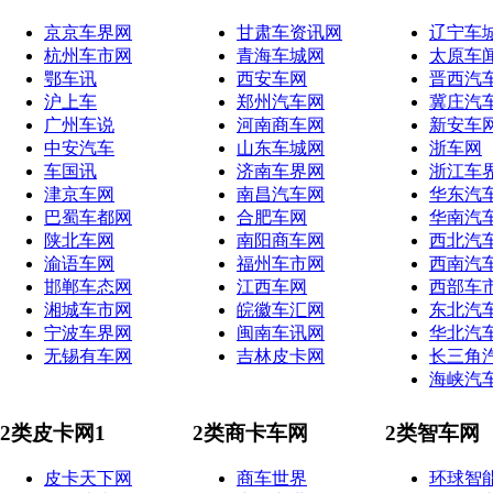
京京车界网
甘肃车资讯网
辽宁车
杭州车市网
青海车城网
太原车
鄂车讯
西安车网
晋西汽
沪上车
郑州汽车网
冀庄汽
广州车说
河南商车网
新安车
中安汽车
山东车城网
浙车网
车国讯
济南车界网
浙江车
津京车网
南昌汽车网
华东汽
巴蜀车都网
合肥车网
华南汽
陕北车网
南阳商车网
西北汽
渝语车网
福州车市网
西南汽
邯郸车态网
江西车网
西部车
湘城车市网
皖徽车汇网
东北汽
宁波车界网
闽南车讯网
华北汽
无锡有车网
吉林皮卡网
长三角
海峡汽
2类皮卡网1
2类商卡车网
2类智车网
皮卡天下网
商车世界
环球智