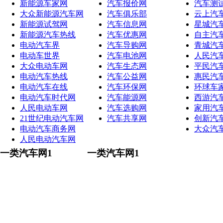
新能源车家网
汽车报价网
汽车测
大众新能源汽车网
汽车俱乐部
云上汽
新能源试驾网
汽车信息网
星城汽
新能源汽车热线
汽车优惠网
自主汽
电动汽车界
汽车导购网
青城汽
电动车世界
汽车电池网
人民汽
大众电动车网
汽车生态网
平民汽
电动汽车热线
汽车公益网
惠民汽
电动汽车在线
汽车环保网
环球车
电动汽车时代网
汽车能源网
西游汽
人民电动车网
汽车选购网
家用汽
21世纪电动汽车网
汽车共享网
创新汽
电动汽车商务网
大众汽
人民电动汽车网
一类汽车网1
一类汽车网1