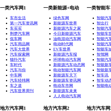
一类汽车网1
一类新能源+电动
一类智能车
车市生活
绿色车网
智能汽
第一汽车资讯网
新能源车世界
智出行
车买买
新能源汽车之家
智能汽
荆楚汽车网
今日新能源汽车
智能车
侃车网
油电混动汽车网
智能汽
汽车用品网
电动时代网
智能汽
汽车大世界
EV车世界
智能车
汽车探索网
新能源汽车报
智驾网
猫扑汽车
环球电动汽车网
智能汽
车时代
新能源汽车动态网
智能新
汽车与你
电动智能汽车网
智能新
中车网
新能源车天下
智车讯
汽车经纬网
新能源车资讯网
智车动
车之道
电动车市网
智能电
汽车世界周刊
新能源车未来
人人电动汽车网
地方汽车网1
地方汽车网2
地方汽车网