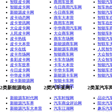
智联皮卡网
商用车世界
智能汽
智能皮卡网
今日商用汽车网
智车热
新能源皮卡网
今日商车网
智能汽
皮卡动态网
商车大本营
智联车
皮卡资讯网
商用车市网
智车在
大众皮卡网
中华商用汽车网
智能车
人民皮卡网
大众商车网
智能车
皮卡热线
商车市场网
智能汽
皮卡大本营
新能源商车网
智联车
皮卡在线
新能源车商网
人民智
皮卡市场网
智能商车网
大众智
多彩皮卡网
卡车市场网
大众智
皮卡车世界
卡车大本营
智能汽
今日皮卡网
中华卡车网
智能车
中华皮卡网
新能源卡车网
智能汽
皮卡新能源网
智能卡车网
大众卡车网
2类新能源电动
2类汽车某网1
2类某汽车
新能源车时代网
汽车时报网
品论汽
新能源汽车界
汽车商业评论网
阳光汽
新能源汽车大本营
汽车江湖网
趣乐汽