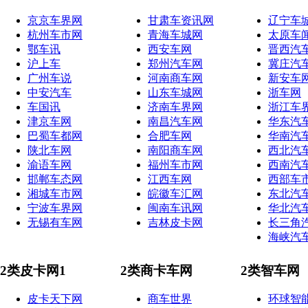
京京车界网
甘肃车资讯网
辽宁车
杭州车市网
青海车城网
太原车
鄂车讯
西安车网
晋西汽
沪上车
郑州汽车网
冀庄汽
广州车说
河南商车网
新安车
中安汽车
山东车城网
浙车网
车国讯
济南车界网
浙江车
津京车网
南昌汽车网
华东汽
巴蜀车都网
合肥车网
华南汽
陕北车网
南阳商车网
西北汽
渝语车网
福州车市网
西南汽
邯郸车态网
江西车网
西部车
湘城车市网
皖徽车汇网
东北汽
宁波车界网
闽南车讯网
华北汽
无锡有车网
吉林皮卡网
长三角
海峡汽
2类皮卡网1
2类商卡车网
2类智车网
皮卡天下网
商车世界
环球智