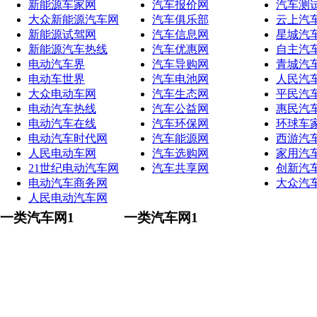
新能源车家网
汽车报价网
汽车测
大众新能源汽车网
汽车俱乐部
云上汽
新能源试驾网
汽车信息网
星城汽
新能源汽车热线
汽车优惠网
自主汽
电动汽车界
汽车导购网
青城汽
电动车世界
汽车电池网
人民汽
大众电动车网
汽车生态网
平民汽
电动汽车热线
汽车公益网
惠民汽
电动汽车在线
汽车环保网
环球车
电动汽车时代网
汽车能源网
西游汽
人民电动车网
汽车选购网
家用汽
21世纪电动汽车网
汽车共享网
创新汽
电动汽车商务网
大众汽
人民电动汽车网
一类汽车网1
一类汽车网1