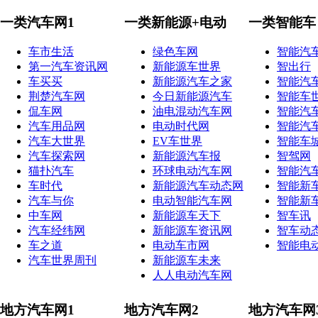
一类汽车网1
一类新能源+电动
一类智能车
车市生活
绿色车网
智能汽
第一汽车资讯网
新能源车世界
智出行
车买买
新能源汽车之家
智能汽
荆楚汽车网
今日新能源汽车
智能车
侃车网
油电混动汽车网
智能汽
汽车用品网
电动时代网
智能汽
汽车大世界
EV车世界
智能车
汽车探索网
新能源汽车报
智驾网
猫扑汽车
环球电动汽车网
智能汽
车时代
新能源汽车动态网
智能新
汽车与你
电动智能汽车网
智能新
中车网
新能源车天下
智车讯
汽车经纬网
新能源车资讯网
智车动
车之道
电动车市网
智能电
汽车世界周刊
新能源车未来
人人电动汽车网
地方汽车网1
地方汽车网2
地方汽车网