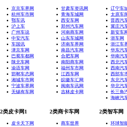
京京车界网
甘肃车资讯网
辽宁车
杭州车市网
青海车城网
太原车
鄂车讯
西安车网
晋西汽
沪上车
郑州汽车网
冀庄汽
广州车说
河南商车网
新安车
中安汽车
山东车城网
浙车网
车国讯
济南车界网
浙江车
津京车网
南昌汽车网
华东汽
巴蜀车都网
合肥车网
华南汽
陕北车网
南阳商车网
西北汽
渝语车网
福州车市网
西南汽
邯郸车态网
江西车网
西部车
湘城车市网
皖徽车汇网
东北汽
宁波车界网
闽南车讯网
华北汽
无锡有车网
吉林皮卡网
长三角
海峡汽
2类皮卡网1
2类商卡车网
2类智车网
皮卡天下网
商车世界
环球智