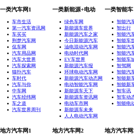
一类汽车网1
一类新能源+电动
一类智能车
车市生活
绿色车网
智能汽
第一汽车资讯网
新能源车世界
智出行
车买买
新能源汽车之家
智能汽
荆楚汽车网
今日新能源汽车
智能车
侃车网
油电混动汽车网
智能汽
汽车用品网
电动时代网
智能汽
汽车大世界
EV车世界
智能车
汽车探索网
新能源汽车报
智驾网
猫扑汽车
环球电动汽车网
智能汽
车时代
新能源汽车动态网
智能新
汽车与你
电动智能汽车网
智能新
中车网
新能源车天下
智车讯
汽车经纬网
新能源车资讯网
智车动
车之道
电动车市网
智能电
汽车世界周刊
新能源车未来
人人电动汽车网
地方汽车网1
地方汽车网2
地方汽车网