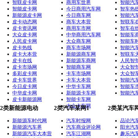
智联皮卡网
商用车世界
智能汽
智能皮卡网
今日商用汽车网
智车热
新能源皮卡网
今日商车网
智能汽
皮卡动态网
商车大本营
智联车
皮卡资讯网
商用车市网
智车在
大众皮卡网
中华商用汽车网
智能车
人民皮卡网
大众商车网
智能车
皮卡热线
商车市场网
智能汽
皮卡大本营
新能源商车网
智联车
皮卡在线
新能源车商网
人民智
皮卡市场网
智能商车网
大众智
多彩皮卡网
卡车市场网
大众智
皮卡车世界
卡车大本营
智能汽
今日皮卡网
中华卡车网
智能车
中华皮卡网
新能源卡车网
智能汽
皮卡新能源网
智能卡车网
大众卡车网
2类新能源电动
2类汽车某网1
2类某汽车
新能源车时代网
汽车时报网
品论汽
新能源汽车界
汽车商业评论网
阳光汽
新能源汽车大本营
汽车江湖网
趣乐汽