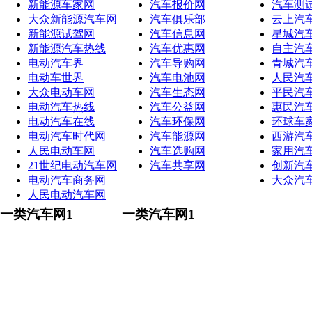
新能源车家网
汽车报价网
汽车测
大众新能源汽车网
汽车俱乐部
云上汽
新能源试驾网
汽车信息网
星城汽
新能源汽车热线
汽车优惠网
自主汽
电动汽车界
汽车导购网
青城汽
电动车世界
汽车电池网
人民汽
大众电动车网
汽车生态网
平民汽
电动汽车热线
汽车公益网
惠民汽
电动汽车在线
汽车环保网
环球车
电动汽车时代网
汽车能源网
西游汽
人民电动车网
汽车选购网
家用汽
21世纪电动汽车网
汽车共享网
创新汽
电动汽车商务网
大众汽
人民电动汽车网
一类汽车网1
一类汽车网1