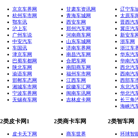
京京车界网
甘肃车资讯网
辽宁车
杭州车市网
青海车城网
太原车
鄂车讯
西安车网
晋西汽
沪上车
郑州汽车网
冀庄汽
广州车说
河南商车网
新安车
中安汽车
山东车城网
浙车网
车国讯
济南车界网
浙江车
津京车网
南昌汽车网
华东汽
巴蜀车都网
合肥车网
华南汽
陕北车网
南阳商车网
西北汽
渝语车网
福州车市网
西南汽
邯郸车态网
江西车网
西部车
湘城车市网
皖徽车汇网
东北汽
宁波车界网
闽南车讯网
华北汽
无锡有车网
吉林皮卡网
长三角
海峡汽
2类皮卡网1
2类商卡车网
2类智车网
皮卡天下网
商车世界
环球智