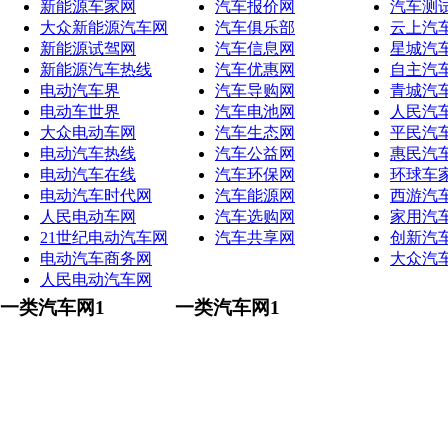
新能源车家网
汽车报价网
汽车测
大众新能源汽车网
汽车俱乐部
云上汽
新能源试驾网
汽车信息网
星城汽
新能源汽车热线
汽车优惠网
自主汽
电动汽车界
汽车导购网
青城汽
电动车世界
汽车电池网
人民汽
大众电动车网
汽车生态网
平民汽
电动汽车热线
汽车公益网
惠民汽
电动汽车在线
汽车环保网
环球车
电动汽车时代网
汽车能源网
西游汽
人民电动车网
汽车选购网
家用汽
21世纪电动汽车网
汽车共享网
创新汽
电动汽车商务网
大众汽
人民电动汽车网
一类汽车网1
一类汽车网1