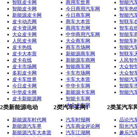
智联皮卡网
商用车世界
智能汽
智能皮卡网
今日商用汽车网
智车热
新能源皮卡网
今日商车网
智能汽
皮卡动态网
商车大本营
智联车
皮卡资讯网
商用车市网
智车在
大众皮卡网
中华商用汽车网
智能车
人民皮卡网
大众商车网
智能车
皮卡热线
商车市场网
智能汽
皮卡大本营
新能源商车网
智联车
皮卡在线
新能源车商网
人民智
皮卡市场网
智能商车网
大众智
多彩皮卡网
卡车市场网
大众智
皮卡车世界
卡车大本营
智能汽
今日皮卡网
中华卡车网
智能车
中华皮卡网
新能源卡车网
智能汽
皮卡新能源网
智能卡车网
大众卡车网
2类新能源电动
2类汽车某网1
2类某汽车
新能源车时代网
汽车时报网
品论汽
新能源汽车界
汽车商业评论网
阳光汽
新能源汽车大本营
汽车江湖网
趣乐汽