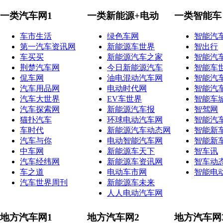
一类汽车网1
一类新能源+电动
一类智能车
车市生活
绿色车网
智能汽
第一汽车资讯网
新能源车世界
智出行
车买买
新能源汽车之家
智能汽
荆楚汽车网
今日新能源汽车
智能车
侃车网
油电混动汽车网
智能汽
汽车用品网
电动时代网
智能汽
汽车大世界
EV车世界
智能车
汽车探索网
新能源汽车报
智驾网
猫扑汽车
环球电动汽车网
智能汽
车时代
新能源汽车动态网
智能新
汽车与你
电动智能汽车网
智能新
中车网
新能源车天下
智车讯
汽车经纬网
新能源车资讯网
智车动
车之道
电动车市网
智能电
汽车世界周刊
新能源车未来
人人电动汽车网
地方汽车网1
地方汽车网2
地方汽车网