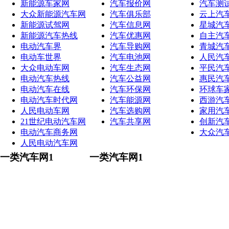
新能源车家网
汽车报价网
汽车测
大众新能源汽车网
汽车俱乐部
云上汽
新能源试驾网
汽车信息网
星城汽
新能源汽车热线
汽车优惠网
自主汽
电动汽车界
汽车导购网
青城汽
电动车世界
汽车电池网
人民汽
大众电动车网
汽车生态网
平民汽
电动汽车热线
汽车公益网
惠民汽
电动汽车在线
汽车环保网
环球车
电动汽车时代网
汽车能源网
西游汽
人民电动车网
汽车选购网
家用汽
21世纪电动汽车网
汽车共享网
创新汽
电动汽车商务网
大众汽
人民电动汽车网
一类汽车网1
一类汽车网1