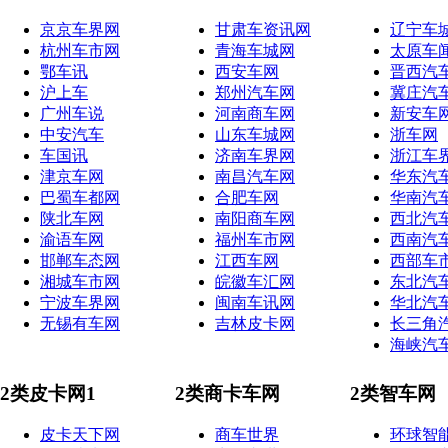
京京车界网
甘肃车资讯网
辽宁车
杭州车市网
青海车城网
太原车
鄂车讯
西安车网
晋西汽
沪上车
郑州汽车网
冀庄汽
广州车说
河南商车网
新安车
中安汽车
山东车城网
浙车网
车国讯
济南车界网
浙江车
津京车网
南昌汽车网
华东汽
巴蜀车都网
合肥车网
华南汽
陕北车网
南阳商车网
西北汽
渝语车网
福州车市网
西南汽
邯郸车态网
江西车网
西部车
湘城车市网
皖徽车汇网
东北汽
宁波车界网
闽南车讯网
华北汽
无锡有车网
吉林皮卡网
长三角
海峡汽
2类皮卡网1
2类商卡车网
2类智车网
皮卡天下网
商车世界
环球智