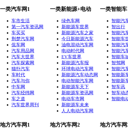
一类汽车网1
一类新能源+电动
一类智能车
车市生活
绿色车网
智能汽
第一汽车资讯网
新能源车世界
智出行
车买买
新能源汽车之家
智能汽
荆楚汽车网
今日新能源汽车
智能车
侃车网
油电混动汽车网
智能汽
汽车用品网
电动时代网
智能汽
汽车大世界
EV车世界
智能车
汽车探索网
新能源汽车报
智驾网
猫扑汽车
环球电动汽车网
智能汽
车时代
新能源汽车动态网
智能新
汽车与你
电动智能汽车网
智能新
中车网
新能源车天下
智车讯
汽车经纬网
新能源车资讯网
智车动
车之道
电动车市网
智能电
汽车世界周刊
新能源车未来
人人电动汽车网
地方汽车网1
地方汽车网2
地方汽车网