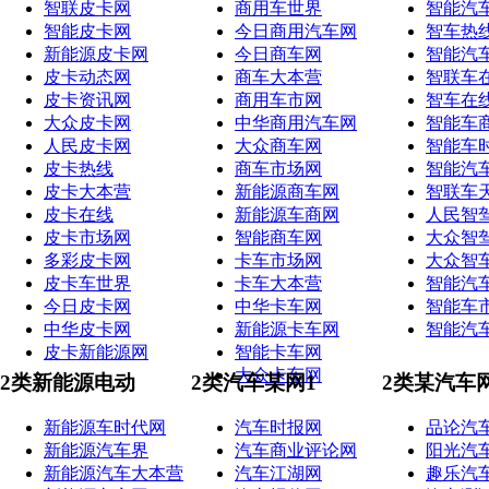
智联皮卡网
商用车世界
智能汽
智能皮卡网
今日商用汽车网
智车热
新能源皮卡网
今日商车网
智能汽
皮卡动态网
商车大本营
智联车
皮卡资讯网
商用车市网
智车在
大众皮卡网
中华商用汽车网
智能车
人民皮卡网
大众商车网
智能车
皮卡热线
商车市场网
智能汽
皮卡大本营
新能源商车网
智联车
皮卡在线
新能源车商网
人民智
皮卡市场网
智能商车网
大众智
多彩皮卡网
卡车市场网
大众智
皮卡车世界
卡车大本营
智能汽
今日皮卡网
中华卡车网
智能车
中华皮卡网
新能源卡车网
智能汽
皮卡新能源网
智能卡车网
大众卡车网
2类新能源电动
2类汽车某网1
2类某汽车
新能源车时代网
汽车时报网
品论汽
新能源汽车界
汽车商业评论网
阳光汽
新能源汽车大本营
汽车江湖网
趣乐汽