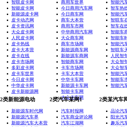
智联皮卡网
商用车世界
智能汽
智能皮卡网
今日商用汽车网
智车热
新能源皮卡网
今日商车网
智能汽
皮卡动态网
商车大本营
智联车
皮卡资讯网
商用车市网
智车在
大众皮卡网
中华商用汽车网
智能车
人民皮卡网
大众商车网
智能车
皮卡热线
商车市场网
智能汽
皮卡大本营
新能源商车网
智联车
皮卡在线
新能源车商网
人民智
皮卡市场网
智能商车网
大众智
多彩皮卡网
卡车市场网
大众智
皮卡车世界
卡车大本营
智能汽
今日皮卡网
中华卡车网
智能车
中华皮卡网
新能源卡车网
智能汽
皮卡新能源网
智能卡车网
大众卡车网
2类新能源电动
2类汽车某网1
2类某汽车
新能源车时代网
汽车时报网
品论汽
新能源汽车界
汽车商业评论网
阳光汽
新能源汽车大本营
汽车江湖网
趣乐汽