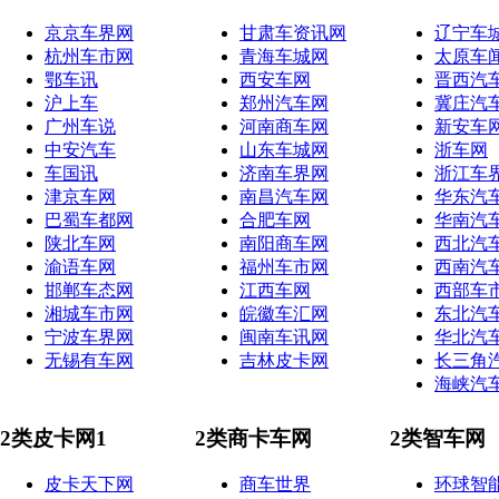
京京车界网
甘肃车资讯网
辽宁车
杭州车市网
青海车城网
太原车
鄂车讯
西安车网
晋西汽
沪上车
郑州汽车网
冀庄汽
广州车说
河南商车网
新安车
中安汽车
山东车城网
浙车网
车国讯
济南车界网
浙江车
津京车网
南昌汽车网
华东汽
巴蜀车都网
合肥车网
华南汽
陕北车网
南阳商车网
西北汽
渝语车网
福州车市网
西南汽
邯郸车态网
江西车网
西部车
湘城车市网
皖徽车汇网
东北汽
宁波车界网
闽南车讯网
华北汽
无锡有车网
吉林皮卡网
长三角
海峡汽
2类皮卡网1
2类商卡车网
2类智车网
皮卡天下网
商车世界
环球智