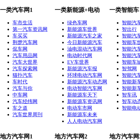
一类汽车网1
一类新能源+电动
一类智能车
车市生活
绿色车网
智能汽
第一汽车资讯网
新能源车世界
智出行
车买买
新能源汽车之家
智能汽
荆楚汽车网
今日新能源汽车
智能车
侃车网
油电混动汽车网
智能汽
汽车用品网
电动时代网
智能汽
汽车大世界
EV车世界
智能车
汽车探索网
新能源汽车报
智驾网
猫扑汽车
环球电动汽车网
智能汽
车时代
新能源汽车动态网
智能新
汽车与你
电动智能汽车网
智能新
中车网
新能源车天下
智车讯
汽车经纬网
新能源车资讯网
智车动
车之道
电动车市网
智能电
汽车世界周刊
新能源车未来
人人电动汽车网
地方汽车网1
地方汽车网2
地方汽车网