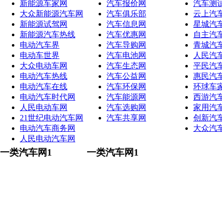
新能源车家网
汽车报价网
汽车测
大众新能源汽车网
汽车俱乐部
云上汽
新能源试驾网
汽车信息网
星城汽
新能源汽车热线
汽车优惠网
自主汽
电动汽车界
汽车导购网
青城汽
电动车世界
汽车电池网
人民汽
大众电动车网
汽车生态网
平民汽
电动汽车热线
汽车公益网
惠民汽
电动汽车在线
汽车环保网
环球车
电动汽车时代网
汽车能源网
西游汽
人民电动车网
汽车选购网
家用汽
21世纪电动汽车网
汽车共享网
创新汽
电动汽车商务网
大众汽
人民电动汽车网
一类汽车网1
一类汽车网1