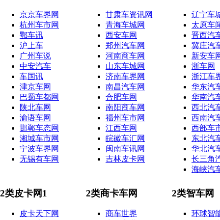
京京车界网
甘肃车资讯网
辽宁车
杭州车市网
青海车城网
太原车
鄂车讯
西安车网
晋西汽
沪上车
郑州汽车网
冀庄汽
广州车说
河南商车网
新安车
中安汽车
山东车城网
浙车网
车国讯
济南车界网
浙江车
津京车网
南昌汽车网
华东汽
巴蜀车都网
合肥车网
华南汽
陕北车网
南阳商车网
西北汽
渝语车网
福州车市网
西南汽
邯郸车态网
江西车网
西部车
湘城车市网
皖徽车汇网
东北汽
宁波车界网
闽南车讯网
华北汽
无锡有车网
吉林皮卡网
长三角
海峡汽
2类皮卡网1
2类商卡车网
2类智车网
皮卡天下网
商车世界
环球智