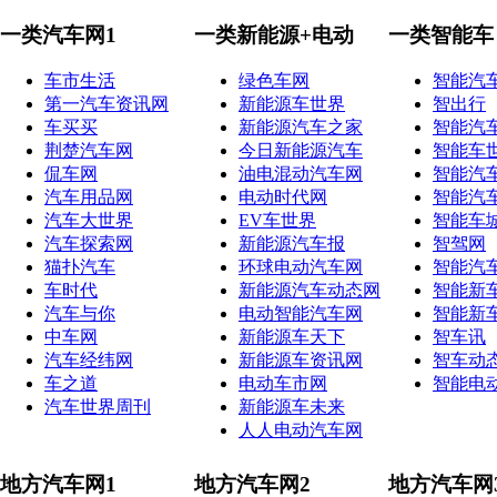
一类汽车网1
一类新能源+电动
一类智能车
车市生活
绿色车网
智能汽
第一汽车资讯网
新能源车世界
智出行
车买买
新能源汽车之家
智能汽
荆楚汽车网
今日新能源汽车
智能车
侃车网
油电混动汽车网
智能汽
汽车用品网
电动时代网
智能汽
汽车大世界
EV车世界
智能车
汽车探索网
新能源汽车报
智驾网
猫扑汽车
环球电动汽车网
智能汽
车时代
新能源汽车动态网
智能新
汽车与你
电动智能汽车网
智能新
中车网
新能源车天下
智车讯
汽车经纬网
新能源车资讯网
智车动
车之道
电动车市网
智能电
汽车世界周刊
新能源车未来
人人电动汽车网
地方汽车网1
地方汽车网2
地方汽车网