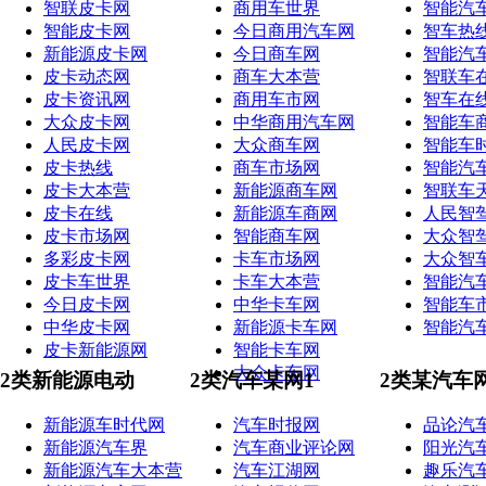
智联皮卡网
商用车世界
智能汽
智能皮卡网
今日商用汽车网
智车热
新能源皮卡网
今日商车网
智能汽
皮卡动态网
商车大本营
智联车
皮卡资讯网
商用车市网
智车在
大众皮卡网
中华商用汽车网
智能车
人民皮卡网
大众商车网
智能车
皮卡热线
商车市场网
智能汽
皮卡大本营
新能源商车网
智联车
皮卡在线
新能源车商网
人民智
皮卡市场网
智能商车网
大众智
多彩皮卡网
卡车市场网
大众智
皮卡车世界
卡车大本营
智能汽
今日皮卡网
中华卡车网
智能车
中华皮卡网
新能源卡车网
智能汽
皮卡新能源网
智能卡车网
大众卡车网
2类新能源电动
2类汽车某网1
2类某汽车
新能源车时代网
汽车时报网
品论汽
新能源汽车界
汽车商业评论网
阳光汽
新能源汽车大本营
汽车江湖网
趣乐汽