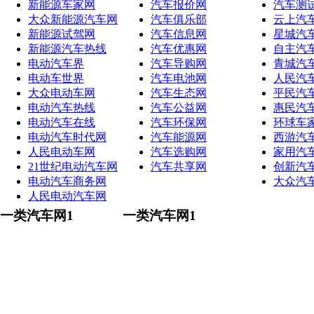
新能源车家网
汽车报价网
汽车测
大众新能源汽车网
汽车俱乐部
云上汽
新能源试驾网
汽车信息网
星城汽
新能源汽车热线
汽车优惠网
自主汽
电动汽车界
汽车导购网
青城汽
电动车世界
汽车电池网
人民汽
大众电动车网
汽车生态网
平民汽
电动汽车热线
汽车公益网
惠民汽
电动汽车在线
汽车环保网
环球车
电动汽车时代网
汽车能源网
西游汽
人民电动车网
汽车选购网
家用汽
21世纪电动汽车网
汽车共享网
创新汽
电动汽车商务网
大众汽
人民电动汽车网
一类汽车网1
一类汽车网1