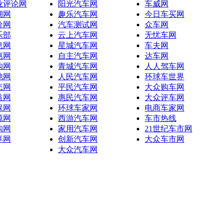
业评论网
阳光汽车网
车威网
湖网
趣乐汽车网
今日车买网
价网
汽车测试网
众车网
乐部
云上汽车网
无忧车网
息网
星城汽车网
车夫网
惠网
自主汽车网
达车网
购网
青城汽车网
人人驾车网
池网
人民汽车网
环球车世界
态网
平民汽车网
大众购车网
益网
惠民汽车网
大众评车网
保网
环球车家网
电商车家网
源网
西游汽车网
车市热线
购网
家用汽车网
21世纪车市网
享网
创新汽车网
大众车市网
大众汽车网