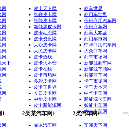
流网
皮卡天下网
商车世界
流网
智联皮卡网
商用车世界
流网
智能皮卡网
今日商用汽车网
流网
新能源皮卡网
今日商车网
流网
皮卡动态网
商车大本营
流网
皮卡资讯网
商用车市网
流网
大众皮卡网
中华商用汽车网
流网
人民皮卡网
大众商车网
流网
皮卡热线
商车市场网
流天下
皮卡大本营
新能源商车网
流网
皮卡在线
新能源车商网
流网
皮卡市场网
智能商车网
线
多彩皮卡网
卡车市场网
线
皮卡车世界
卡车大本营
流网
今日皮卡网
中华卡车网
家
中华皮卡网
新能源卡车网
皮卡新能源网
智能卡车网
大众卡车网
网1
2类某汽车网1
2类汽车网1
一
报网
品论汽车网
车闻天下网