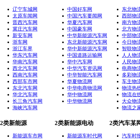
辽宁车城网
中国好车网
东北物
太原车闻网
中国汽车要闻网
西部物
晋西汽车网
华夏汽车网
南方物
冀庄汽车网
中国豪车网
北方物
新安车网
中华新能源汽车网
中部物
浙车网
东北新能源汽车网
今日物
浙江车界
华中新能源汽车网
智联物
华东汽车网
中国道路运输网
人人物
华南汽车网
华中汽车网
人民物
西北汽车网
中华汽车资讯网
电商物
西南汽车网
中华智能汽车网
多彩物
西部车市网
华夏物流网
车主物
东北汽车网
中华电商物流网
物流热
华北汽车网
华中物流网
物流在
长三角汽车网
中华物流网
大众物
海峡汽车网
物流之
2类新能源
2类新能源电动
2类汽车某
新能源车市网
新能源车时代网
汽车时