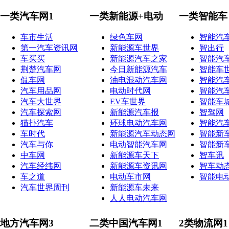
一类汽车网1
一类新能源+电动
一类智能车
车市生活
绿色车网
智能汽
第一汽车资讯网
新能源车世界
智出行
车买买
新能源汽车之家
智能汽
荆楚汽车网
今日新能源汽车
智能车
侃车网
油电混动汽车网
智能汽
汽车用品网
电动时代网
智能汽
汽车大世界
EV车世界
智能车
汽车探索网
新能源汽车报
智驾网
猫扑汽车
环球电动汽车网
智能汽
车时代
新能源汽车动态网
智能新
汽车与你
电动智能汽车网
智能新
中车网
新能源车天下
智车讯
汽车经纬网
新能源车资讯网
智车动
车之道
电动车市网
智能电
汽车世界周刊
新能源车未来
人人电动汽车网
地方汽车网3
二类中国汽车网1
2类物流网1