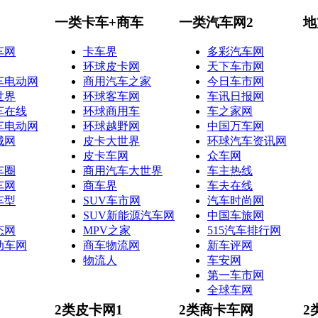
一类卡车+商车
一类汽车网2
地
车网
卡车界
多彩汽车网
环球皮卡网
天下车市网
车电动网
商用汽车之家
今日车市网
世界
环球客车网
车讯日报网
车在线
环球商用车
车之家网
车电动网
环球越野网
中国万车网
城网
皮卡大世界
环球汽车资讯网
皮卡车网
众车网
车圈
商用汽车大世界
车主热线
车网
商车界
车夫在线
车型
SUV车市网
汽车时尚网
SUV新能源汽车网
中国车旅网
态网
MPV之家
515汽车排行网
动车网
商车物流网
新车评网
物流人
车安网
第一车市网
全球车网
2类皮卡网1
2类商卡车网
2