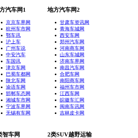
方汽车网1
地方汽车网2
京京车界网
甘肃车资讯网
杭州车市网
青海车城网
鄂车讯
西安车网
沪上车
郑州汽车网
广州车说
河南商车网
中安汽车
山东车城网
车国讯
济南车界网
津京车网
南昌汽车网
巴蜀车都网
合肥车网
陕北车网
南阳商车网
渝语车网
福州车市网
邯郸车态网
江西车网
湘城车市网
皖徽车汇网
宁波车界网
闽南车讯网
无锡有车网
吉林皮卡网
类智车网
2类SUV越野运输