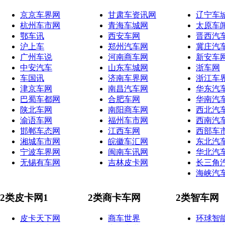
京京车界网
甘肃车资讯网
辽宁车
杭州车市网
青海车城网
太原车
鄂车讯
西安车网
晋西汽
沪上车
郑州汽车网
冀庄汽
广州车说
河南商车网
新安车
中安汽车
山东车城网
浙车网
车国讯
济南车界网
浙江车
津京车网
南昌汽车网
华东汽
巴蜀车都网
合肥车网
华南汽
陕北车网
南阳商车网
西北汽
渝语车网
福州车市网
西南汽
邯郸车态网
江西车网
西部车
湘城车市网
皖徽车汇网
东北汽
宁波车界网
闽南车讯网
华北汽
无锡有车网
吉林皮卡网
长三角
海峡汽
2类皮卡网1
2类商卡车网
2类智车网
皮卡天下网
商车世界
环球智