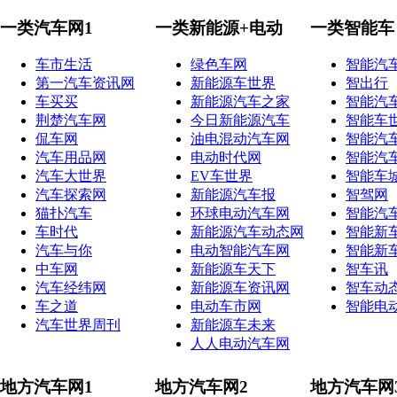
一类汽车网1
一类新能源+电动
一类智能车
车市生活
绿色车网
智能汽
第一汽车资讯网
新能源车世界
智出行
车买买
新能源汽车之家
智能汽
荆楚汽车网
今日新能源汽车
智能车
侃车网
油电混动汽车网
智能汽
汽车用品网
电动时代网
智能汽
汽车大世界
EV车世界
智能车
汽车探索网
新能源汽车报
智驾网
猫扑汽车
环球电动汽车网
智能汽
车时代
新能源汽车动态网
智能新
汽车与你
电动智能汽车网
智能新
中车网
新能源车天下
智车讯
汽车经纬网
新能源车资讯网
智车动
车之道
电动车市网
智能电
汽车世界周刊
新能源车未来
人人电动汽车网
地方汽车网1
地方汽车网2
地方汽车网