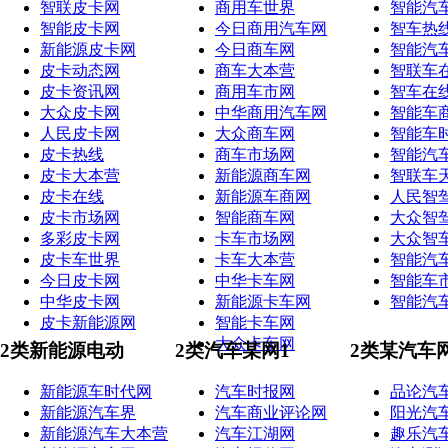
智联皮卡网
商用车世界
智能汽
智能皮卡网
今日商用汽车网
智车热
新能源皮卡网
今日商车网
智能汽
皮卡动态网
商车大本营
智联车
皮卡资讯网
商用车市网
智车在
大众皮卡网
中华商用汽车网
智能车
人民皮卡网
大众商车网
智能车
皮卡热线
商车市场网
智能汽
皮卡大本营
新能源商车网
智联车
皮卡在线
新能源车商网
人民智
皮卡市场网
智能商车网
大众智
多彩皮卡网
卡车市场网
大众智
皮卡车世界
卡车大本营
智能汽
今日皮卡网
中华卡车网
智能车
中华皮卡网
新能源卡车网
智能汽
皮卡新能源网
智能卡车网
大众卡车网
2类新能源电动
2类汽车某网1
2类某汽车
新能源车时代网
汽车时报网
品论汽
新能源汽车界
汽车商业评论网
阳光汽
新能源汽车大本营
汽车江湖网
趣乐汽