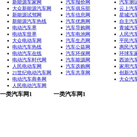
新能源车家网
汽车报价网
汽车测
大众新能源汽车网
汽车俱乐部
云上汽
新能源试驾网
汽车信息网
星城汽
新能源汽车热线
汽车优惠网
自主汽
电动汽车界
汽车导购网
青城汽
电动车世界
汽车电池网
人民汽
大众电动车网
汽车生态网
平民汽
电动汽车热线
汽车公益网
惠民汽
电动汽车在线
汽车环保网
环球车
电动汽车时代网
汽车能源网
西游汽
人民电动车网
汽车选购网
家用汽
21世纪电动汽车网
汽车共享网
创新汽
电动汽车商务网
大众汽
人民电动汽车网
一类汽车网1
一类汽车网1