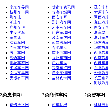
京京车界网
甘肃车资讯网
辽宁车
杭州车市网
青海车城网
太原车
鄂车讯
西安车网
晋西汽
沪上车
郑州汽车网
冀庄汽
广州车说
河南商车网
新安车
中安汽车
山东车城网
浙车网
车国讯
济南车界网
浙江车
津京车网
南昌汽车网
华东汽
巴蜀车都网
合肥车网
华南汽
陕北车网
南阳商车网
西北汽
渝语车网
福州车市网
西南汽
邯郸车态网
江西车网
西部车
湘城车市网
皖徽车汇网
东北汽
宁波车界网
闽南车讯网
华北汽
无锡有车网
吉林皮卡网
长三角
海峡汽
2类皮卡网1
2类商卡车网
2类智车网
皮卡天下网
商车世界
环球智