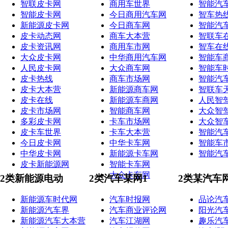
智联皮卡网
商用车世界
智能汽
智能皮卡网
今日商用汽车网
智车热
新能源皮卡网
今日商车网
智能汽
皮卡动态网
商车大本营
智联车
皮卡资讯网
商用车市网
智车在
大众皮卡网
中华商用汽车网
智能车
人民皮卡网
大众商车网
智能车
皮卡热线
商车市场网
智能汽
皮卡大本营
新能源商车网
智联车
皮卡在线
新能源车商网
人民智
皮卡市场网
智能商车网
大众智
多彩皮卡网
卡车市场网
大众智
皮卡车世界
卡车大本营
智能汽
今日皮卡网
中华卡车网
智能车
中华皮卡网
新能源卡车网
智能汽
皮卡新能源网
智能卡车网
大众卡车网
2类新能源电动
2类汽车某网1
2类某汽车
新能源车时代网
汽车时报网
品论汽
新能源汽车界
汽车商业评论网
阳光汽
新能源汽车大本营
汽车江湖网
趣乐汽