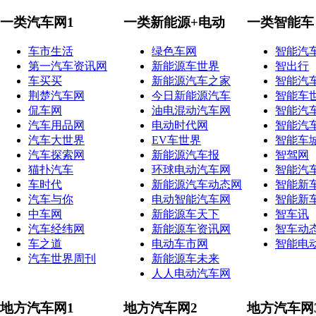
一类汽车网1
一类新能源+电动
一类智能车
车市生活
绿色车网
智能汽
第一汽车资讯网
新能源车世界
智出行
车买买
新能源汽车之家
智能汽
荆楚汽车网
今日新能源汽车
智能车
侃车网
油电混动汽车网
智能汽
汽车用品网
电动时代网
智能汽
汽车大世界
EV车世界
智能车
汽车探索网
新能源汽车报
智驾网
猫扑汽车
环球电动汽车网
智能汽
车时代
新能源汽车动态网
智能新
汽车与你
电动智能汽车网
智能新
中车网
新能源车天下
智车讯
汽车经纬网
新能源车资讯网
智车动
车之道
电动车市网
智能电
汽车世界周刊
新能源车未来
人人电动汽车网
地方汽车网1
地方汽车网2
地方汽车网