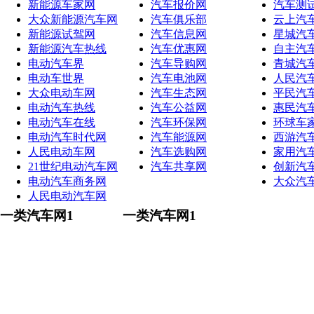
新能源车家网
汽车报价网
汽车测
大众新能源汽车网
汽车俱乐部
云上汽
新能源试驾网
汽车信息网
星城汽
新能源汽车热线
汽车优惠网
自主汽
电动汽车界
汽车导购网
青城汽
电动车世界
汽车电池网
人民汽
大众电动车网
汽车生态网
平民汽
电动汽车热线
汽车公益网
惠民汽
电动汽车在线
汽车环保网
环球车
电动汽车时代网
汽车能源网
西游汽
人民电动车网
汽车选购网
家用汽
21世纪电动汽车网
汽车共享网
创新汽
电动汽车商务网
大众汽
人民电动汽车网
一类汽车网1
一类汽车网1