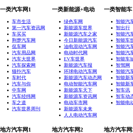
一类汽车网1
一类新能源+电动
一类智能车
车市生活
绿色车网
智能汽
第一汽车资讯网
新能源车世界
智出行
车买买
新能源汽车之家
智能汽
荆楚汽车网
今日新能源汽车
智能车
侃车网
油电混动汽车网
智能汽
汽车用品网
电动时代网
智能汽
汽车大世界
EV车世界
智能车
汽车探索网
新能源汽车报
智驾网
猫扑汽车
环球电动汽车网
智能汽
车时代
新能源汽车动态网
智能新
汽车与你
电动智能汽车网
智能新
中车网
新能源车天下
智车讯
汽车经纬网
新能源车资讯网
智车动
车之道
电动车市网
智能电
汽车世界周刊
新能源车未来
人人电动汽车网
地方汽车网1
地方汽车网2
地方汽车网