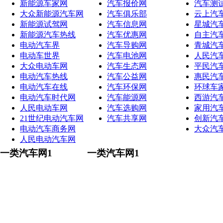
新能源车家网
汽车报价网
汽车测
大众新能源汽车网
汽车俱乐部
云上汽
新能源试驾网
汽车信息网
星城汽
新能源汽车热线
汽车优惠网
自主汽
电动汽车界
汽车导购网
青城汽
电动车世界
汽车电池网
人民汽
大众电动车网
汽车生态网
平民汽
电动汽车热线
汽车公益网
惠民汽
电动汽车在线
汽车环保网
环球车
电动汽车时代网
汽车能源网
西游汽
人民电动车网
汽车选购网
家用汽
21世纪电动汽车网
汽车共享网
创新汽
电动汽车商务网
大众汽
人民电动汽车网
一类汽车网1
一类汽车网1