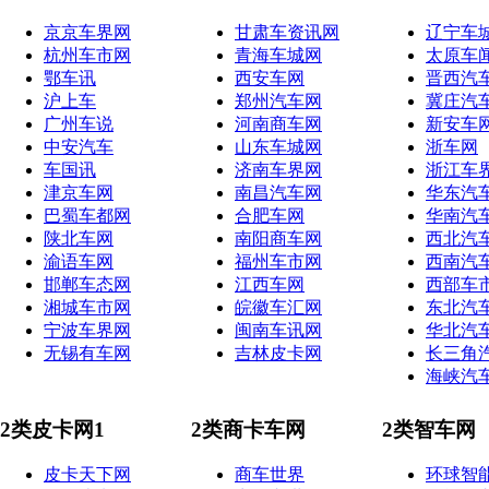
京京车界网
甘肃车资讯网
辽宁车
杭州车市网
青海车城网
太原车
鄂车讯
西安车网
晋西汽
沪上车
郑州汽车网
冀庄汽
广州车说
河南商车网
新安车
中安汽车
山东车城网
浙车网
车国讯
济南车界网
浙江车
津京车网
南昌汽车网
华东汽
巴蜀车都网
合肥车网
华南汽
陕北车网
南阳商车网
西北汽
渝语车网
福州车市网
西南汽
邯郸车态网
江西车网
西部车
湘城车市网
皖徽车汇网
东北汽
宁波车界网
闽南车讯网
华北汽
无锡有车网
吉林皮卡网
长三角
海峡汽
2类皮卡网1
2类商卡车网
2类智车网
皮卡天下网
商车世界
环球智