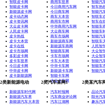
智联皮卡网
商用车世界
智能汽
智能皮卡网
今日商用汽车网
智车热
新能源皮卡网
今日商车网
智能汽
皮卡动态网
商车大本营
智联车
皮卡资讯网
商用车市网
智车在
大众皮卡网
中华商用汽车网
智能车
人民皮卡网
大众商车网
智能车
皮卡热线
商车市场网
智能汽
皮卡大本营
新能源商车网
智联车
皮卡在线
新能源车商网
人民智
皮卡市场网
智能商车网
大众智
多彩皮卡网
卡车市场网
大众智
皮卡车世界
卡车大本营
智能汽
今日皮卡网
中华卡车网
智能车
中华皮卡网
新能源卡车网
智能汽
皮卡新能源网
智能卡车网
大众卡车网
2类新能源电动
2类汽车某网1
2类某汽车
新能源车时代网
汽车时报网
品论汽
新能源汽车界
汽车商业评论网
阳光汽
新能源汽车大本营
汽车江湖网
趣乐汽