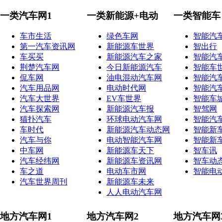
一类汽车网1
一类新能源+电动
一类智能车
车市生活
绿色车网
智能汽
第一汽车资讯网
新能源车世界
智出行
车买买
新能源汽车之家
智能汽
荆楚汽车网
今日新能源汽车
智能车
侃车网
油电混动汽车网
智能汽
汽车用品网
电动时代网
智能汽
汽车大世界
EV车世界
智能车
汽车探索网
新能源汽车报
智驾网
猫扑汽车
环球电动汽车网
智能汽
车时代
新能源汽车动态网
智能新
汽车与你
电动智能汽车网
智能新
中车网
新能源车天下
智车讯
汽车经纬网
新能源车资讯网
智车动
车之道
电动车市网
智能电
汽车世界周刊
新能源车未来
人人电动汽车网
地方汽车网1
地方汽车网2
地方汽车网