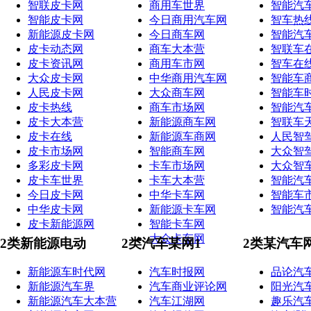
智联皮卡网
商用车世界
智能汽
智能皮卡网
今日商用汽车网
智车热
新能源皮卡网
今日商车网
智能汽
皮卡动态网
商车大本营
智联车
皮卡资讯网
商用车市网
智车在
大众皮卡网
中华商用汽车网
智能车
人民皮卡网
大众商车网
智能车
皮卡热线
商车市场网
智能汽
皮卡大本营
新能源商车网
智联车
皮卡在线
新能源车商网
人民智
皮卡市场网
智能商车网
大众智
多彩皮卡网
卡车市场网
大众智
皮卡车世界
卡车大本营
智能汽
今日皮卡网
中华卡车网
智能车
中华皮卡网
新能源卡车网
智能汽
皮卡新能源网
智能卡车网
大众卡车网
2类新能源电动
2类汽车某网1
2类某汽车
新能源车时代网
汽车时报网
品论汽
新能源汽车界
汽车商业评论网
阳光汽
新能源汽车大本营
汽车江湖网
趣乐汽