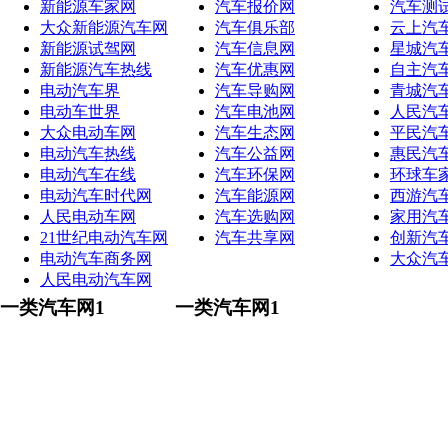
新能源车家网
汽车报价网
汽车测
大众新能源汽车网
汽车俱乐部
云上汽
新能源试驾网
汽车信息网
星城汽
新能源汽车热线
汽车优惠网
自主汽
电动汽车界
汽车导购网
青城汽
电动车世界
汽车电池网
人民汽
大众电动车网
汽车生态网
平民汽
电动汽车热线
汽车公益网
惠民汽
电动汽车在线
汽车环保网
环球车
电动汽车时代网
汽车能源网
西游汽
人民电动车网
汽车选购网
家用汽
21世纪电动汽车网
汽车共享网
创新汽
电动汽车商务网
大众汽
人民电动汽车网
一类汽车网1
一类汽车网1