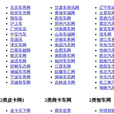
京京车界网
甘肃车资讯网
辽宁车
杭州车市网
青海车城网
太原车
鄂车讯
西安车网
晋西汽
沪上车
郑州汽车网
冀庄汽
广州车说
河南商车网
新安车
中安汽车
山东车城网
浙车网
车国讯
济南车界网
浙江车
津京车网
南昌汽车网
华东汽
巴蜀车都网
合肥车网
华南汽
陕北车网
南阳商车网
西北汽
渝语车网
福州车市网
西南汽
邯郸车态网
江西车网
西部车
湘城车市网
皖徽车汇网
东北汽
宁波车界网
闽南车讯网
华北汽
无锡有车网
吉林皮卡网
长三角
海峡汽
2类皮卡网1
2类商卡车网
2类智车网
皮卡天下网
商车世界
环球智