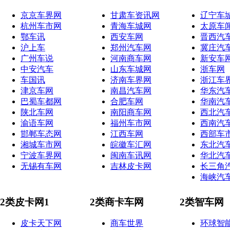
京京车界网
甘肃车资讯网
辽宁车
杭州车市网
青海车城网
太原车
鄂车讯
西安车网
晋西汽
沪上车
郑州汽车网
冀庄汽
广州车说
河南商车网
新安车
中安汽车
山东车城网
浙车网
车国讯
济南车界网
浙江车
津京车网
南昌汽车网
华东汽
巴蜀车都网
合肥车网
华南汽
陕北车网
南阳商车网
西北汽
渝语车网
福州车市网
西南汽
邯郸车态网
江西车网
西部车
湘城车市网
皖徽车汇网
东北汽
宁波车界网
闽南车讯网
华北汽
无锡有车网
吉林皮卡网
长三角
海峡汽
2类皮卡网1
2类商卡车网
2类智车网
皮卡天下网
商车世界
环球智