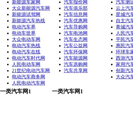
新能源车家网
汽车报价网
汽车测
大众新能源汽车网
汽车俱乐部
云上汽
新能源试驾网
汽车信息网
星城汽
新能源汽车热线
汽车优惠网
自主汽
电动汽车界
汽车导购网
青城汽
电动车世界
汽车电池网
人民汽
大众电动车网
汽车生态网
平民汽
电动汽车热线
汽车公益网
惠民汽
电动汽车在线
汽车环保网
环球车
电动汽车时代网
汽车能源网
西游汽
人民电动车网
汽车选购网
家用汽
21世纪电动汽车网
汽车共享网
创新汽
电动汽车商务网
大众汽
人民电动汽车网
一类汽车网1
一类汽车网1