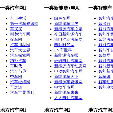
一类汽车网1
一类新能源+电动
一类智能车
车市生活
绿色车网
智能汽
第一汽车资讯网
新能源车世界
智出行
车买买
新能源汽车之家
智能汽
荆楚汽车网
今日新能源汽车
智能车
侃车网
油电混动汽车网
智能汽
汽车用品网
电动时代网
智能汽
汽车大世界
EV车世界
智能车
汽车探索网
新能源汽车报
智驾网
猫扑汽车
环球电动汽车网
智能汽
车时代
新能源汽车动态网
智能新
汽车与你
电动智能汽车网
智能新
中车网
新能源车天下
智车讯
汽车经纬网
新能源车资讯网
智车动
车之道
电动车市网
智能电
汽车世界周刊
新能源车未来
人人电动汽车网
地方汽车网1
地方汽车网2
地方汽车网