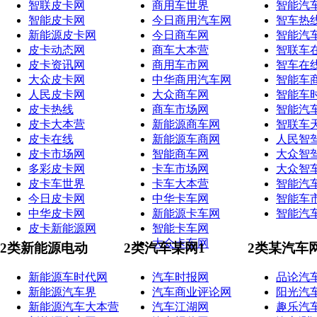
智联皮卡网
商用车世界
智能汽
智能皮卡网
今日商用汽车网
智车热
新能源皮卡网
今日商车网
智能汽
皮卡动态网
商车大本营
智联车
皮卡资讯网
商用车市网
智车在
大众皮卡网
中华商用汽车网
智能车
人民皮卡网
大众商车网
智能车
皮卡热线
商车市场网
智能汽
皮卡大本营
新能源商车网
智联车
皮卡在线
新能源车商网
人民智
皮卡市场网
智能商车网
大众智
多彩皮卡网
卡车市场网
大众智
皮卡车世界
卡车大本营
智能汽
今日皮卡网
中华卡车网
智能车
中华皮卡网
新能源卡车网
智能汽
皮卡新能源网
智能卡车网
大众卡车网
2类新能源电动
2类汽车某网1
2类某汽车
新能源车时代网
汽车时报网
品论汽
新能源汽车界
汽车商业评论网
阳光汽
新能源汽车大本营
汽车江湖网
趣乐汽