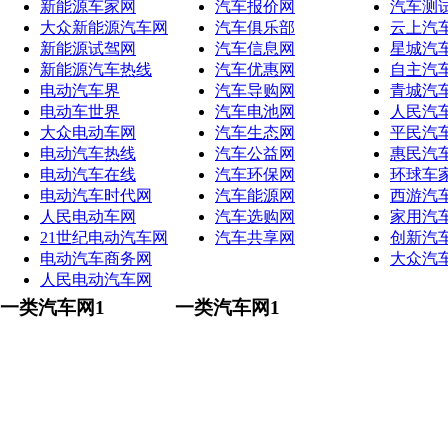
新能源车家网
汽车报价网
汽车测
大众新能源汽车网
汽车俱乐部
云上汽
新能源试驾网
汽车信息网
星城汽
新能源汽车热线
汽车优惠网
自主汽
电动汽车界
汽车导购网
青城汽
电动车世界
汽车电池网
人民汽
大众电动车网
汽车生态网
平民汽
电动汽车热线
汽车公益网
惠民汽
电动汽车在线
汽车环保网
环球车
电动汽车时代网
汽车能源网
西游汽
人民电动车网
汽车选购网
家用汽
21世纪电动汽车网
汽车共享网
创新汽
电动汽车商务网
大众汽
人民电动汽车网
一类汽车网1
一类汽车网1