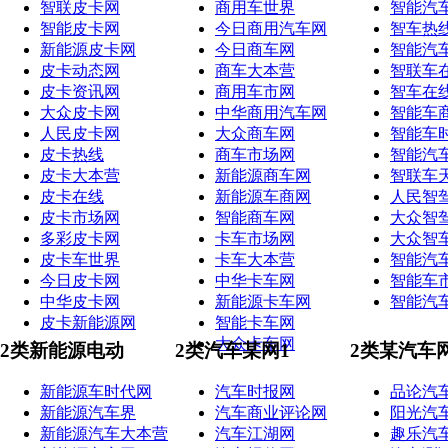
智联皮卡网
商用车世界
智能汽
智能皮卡网
今日商用汽车网
智车热
新能源皮卡网
今日商车网
智能汽
皮卡动态网
商车大本营
智联车
皮卡资讯网
商用车市网
智车在
大众皮卡网
中华商用汽车网
智能车
人民皮卡网
大众商车网
智能车
皮卡热线
商车市场网
智能汽
皮卡大本营
新能源商车网
智联车
皮卡在线
新能源车商网
人民智
皮卡市场网
智能商车网
大众智
多彩皮卡网
卡车市场网
大众智
皮卡车世界
卡车大本营
智能汽
今日皮卡网
中华卡车网
智能车
中华皮卡网
新能源卡车网
智能汽
皮卡新能源网
智能卡车网
大众卡车网
2类新能源电动
2类汽车某网1
2类某汽车
新能源车时代网
汽车时报网
品论汽
新能源汽车界
汽车商业评论网
阳光汽
新能源汽车大本营
汽车江湖网
趣乐汽