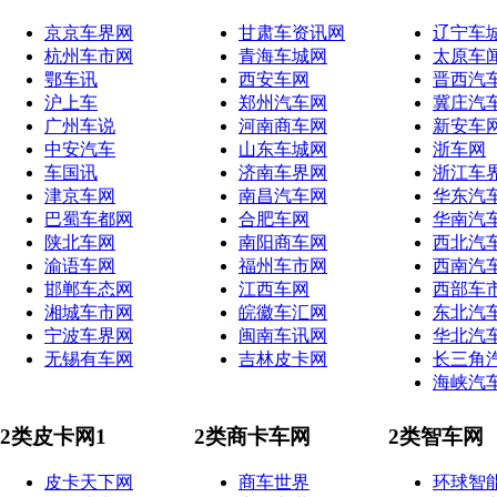
京京车界网
甘肃车资讯网
辽宁车
杭州车市网
青海车城网
太原车
鄂车讯
西安车网
晋西汽
沪上车
郑州汽车网
冀庄汽
广州车说
河南商车网
新安车
中安汽车
山东车城网
浙车网
车国讯
济南车界网
浙江车
津京车网
南昌汽车网
华东汽
巴蜀车都网
合肥车网
华南汽
陕北车网
南阳商车网
西北汽
渝语车网
福州车市网
西南汽
邯郸车态网
江西车网
西部车
湘城车市网
皖徽车汇网
东北汽
宁波车界网
闽南车讯网
华北汽
无锡有车网
吉林皮卡网
长三角
海峡汽
2类皮卡网1
2类商卡车网
2类智车网
皮卡天下网
商车世界
环球智