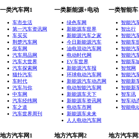
一类汽车网1
一类新能源+电动
一类智能车
车市生活
绿色车网
智能汽
第一汽车资讯网
新能源车世界
智出行
车买买
新能源汽车之家
智能汽
荆楚汽车网
今日新能源汽车
智能车
侃车网
油电混动汽车网
智能汽
汽车用品网
电动时代网
智能汽
汽车大世界
EV车世界
智能车
汽车探索网
新能源汽车报
智驾网
猫扑汽车
环球电动汽车网
智能汽
车时代
新能源汽车动态网
智能新
汽车与你
电动智能汽车网
智能新
中车网
新能源车天下
智车讯
汽车经纬网
新能源车资讯网
智车动
车之道
电动车市网
智能电
汽车世界周刊
新能源车未来
人人电动汽车网
地方汽车网1
地方汽车网2
地方汽车网