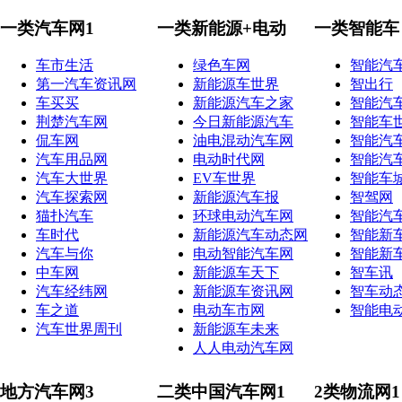
一类汽车网1
一类新能源+电动
一类智能车
车市生活
绿色车网
智能汽
第一汽车资讯网
新能源车世界
智出行
车买买
新能源汽车之家
智能汽
荆楚汽车网
今日新能源汽车
智能车
侃车网
油电混动汽车网
智能汽
汽车用品网
电动时代网
智能汽
汽车大世界
EV车世界
智能车
汽车探索网
新能源汽车报
智驾网
猫扑汽车
环球电动汽车网
智能汽
车时代
新能源汽车动态网
智能新
汽车与你
电动智能汽车网
智能新
中车网
新能源车天下
智车讯
汽车经纬网
新能源车资讯网
智车动
车之道
电动车市网
智能电
汽车世界周刊
新能源车未来
人人电动汽车网
地方汽车网3
二类中国汽车网1
2类物流网1