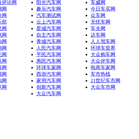
业评论网
阳光汽车网
车威网
湖网
趣乐汽车网
今日车买网
价网
汽车测试网
众车网
乐部
云上汽车网
无忧车网
息网
星城汽车网
车夫网
惠网
自主汽车网
达车网
购网
青城汽车网
人人驾车网
池网
人民汽车网
环球车世界
态网
平民汽车网
大众购车网
益网
惠民汽车网
大众评车网
保网
环球车家网
电商车家网
源网
西游汽车网
车市热线
购网
家用汽车网
21世纪车市网
享网
创新汽车网
大众车市网
大众汽车网