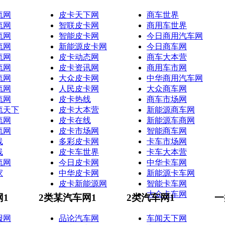
流网
皮卡天下网
商车世界
流网
智联皮卡网
商用车世界
流网
智能皮卡网
今日商用汽车网
流网
新能源皮卡网
今日商车网
流网
皮卡动态网
商车大本营
流网
皮卡资讯网
商用车市网
流网
大众皮卡网
中华商用汽车网
流网
人民皮卡网
大众商车网
流网
皮卡热线
商车市场网
流天下
皮卡大本营
新能源商车网
流网
皮卡在线
新能源车商网
流网
皮卡市场网
智能商车网
线
多彩皮卡网
卡车市场网
线
皮卡车世界
卡车大本营
流网
今日皮卡网
中华卡车网
家
中华皮卡网
新能源卡车网
皮卡新能源网
智能卡车网
大众卡车网
网1
2类某汽车网1
2类汽车网1
一
报网
品论汽车网
车闻天下网