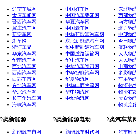
辽宁车城网
中国好车网
东北物
太原车闻网
中国汽车要闻网
西部物
晋西汽车网
华夏汽车网
南方物
冀庄汽车网
中国豪车网
北方物
新安车网
中华新能源汽车网
中部物
浙车网
东北新能源汽车网
今日物
浙江车界
华中新能源汽车网
智联物
华东汽车网
中国道路运输网
人人物
华南汽车网
华中汽车网
人民物
西北汽车网
中华汽车资讯网
电商物
西南汽车网
中华智能汽车网
多彩物
西部车市网
华夏物流网
车主物
东北汽车网
中华电商物流网
物流热
华北汽车网
华中物流网
物流在
长三角汽车网
中华物流网
大众物
海峡汽车网
物流之
2类新能源
2类新能源电动
2类汽车某
新能源车市网
新能源车时代网
汽车时