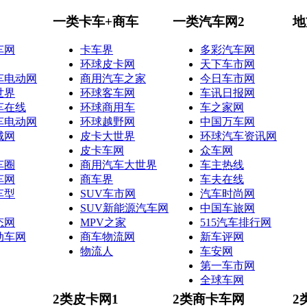
一类卡车+商车
一类汽车网2
地
车网
卡车界
多彩汽车网
环球皮卡网
天下车市网
车电动网
商用汽车之家
今日车市网
世界
环球客车网
车讯日报网
车在线
环球商用车
车之家网
车电动网
环球越野网
中国万车网
城网
皮卡大世界
环球汽车资讯网
皮卡车网
众车网
车圈
商用汽车大世界
车主热线
车网
商车界
车夫在线
车型
SUV车市网
汽车时尚网
SUV新能源汽车网
中国车旅网
态网
MPV之家
515汽车排行网
动车网
商车物流网
新车评网
物流人
车安网
第一车市网
全球车网
2类皮卡网1
2类商卡车网
2