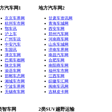
方汽车网1
地方汽车网2
京京车界网
甘肃车资讯网
杭州车市网
青海车城网
鄂车讯
西安车网
沪上车
郑州汽车网
广州车说
河南商车网
中安汽车
山东车城网
车国讯
济南车界网
津京车网
南昌汽车网
巴蜀车都网
合肥车网
陕北车网
南阳商车网
渝语车网
福州车市网
邯郸车态网
江西车网
湘城车市网
皖徽车汇网
宁波车界网
闽南车讯网
无锡有车网
吉林皮卡网
类智车网
2类SUV越野运输