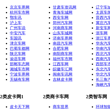
京京车界网
甘肃车资讯网
辽宁车
杭州车市网
青海车城网
太原车
鄂车讯
西安车网
晋西汽
沪上车
郑州汽车网
冀庄汽
广州车说
河南商车网
新安车
中安汽车
山东车城网
浙车网
车国讯
济南车界网
浙江车
津京车网
南昌汽车网
华东汽
巴蜀车都网
合肥车网
华南汽
陕北车网
南阳商车网
西北汽
渝语车网
福州车市网
西南汽
邯郸车态网
江西车网
西部车
湘城车市网
皖徽车汇网
东北汽
宁波车界网
闽南车讯网
华北汽
无锡有车网
吉林皮卡网
长三角
海峡汽
2类皮卡网1
2类商卡车网
2类智车网
皮卡天下网
商车世界
环球智