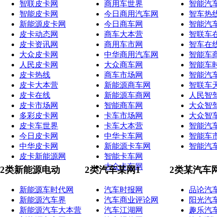
智联皮卡网
商用车世界
智能汽
智能皮卡网
今日商用汽车网
智车热
新能源皮卡网
今日商车网
智能汽
皮卡动态网
商车大本营
智联车
皮卡资讯网
商用车市网
智车在
大众皮卡网
中华商用汽车网
智能车
人民皮卡网
大众商车网
智能车
皮卡热线
商车市场网
智能汽
皮卡大本营
新能源商车网
智联车
皮卡在线
新能源车商网
人民智
皮卡市场网
智能商车网
大众智
多彩皮卡网
卡车市场网
大众智
皮卡车世界
卡车大本营
智能汽
今日皮卡网
中华卡车网
智能车
中华皮卡网
新能源卡车网
智能汽
皮卡新能源网
智能卡车网
大众卡车网
2类新能源电动
2类汽车某网1
2类某汽车
新能源车时代网
汽车时报网
品论汽
新能源汽车界
汽车商业评论网
阳光汽
新能源汽车大本营
汽车江湖网
趣乐汽