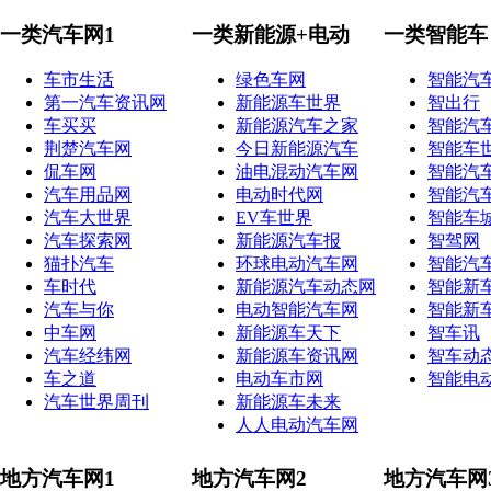
一类汽车网1
一类新能源+电动
一类智能车
车市生活
绿色车网
智能汽
第一汽车资讯网
新能源车世界
智出行
车买买
新能源汽车之家
智能汽
荆楚汽车网
今日新能源汽车
智能车
侃车网
油电混动汽车网
智能汽
汽车用品网
电动时代网
智能汽
汽车大世界
EV车世界
智能车
汽车探索网
新能源汽车报
智驾网
猫扑汽车
环球电动汽车网
智能汽
车时代
新能源汽车动态网
智能新
汽车与你
电动智能汽车网
智能新
中车网
新能源车天下
智车讯
汽车经纬网
新能源车资讯网
智车动
车之道
电动车市网
智能电
汽车世界周刊
新能源车未来
人人电动汽车网
地方汽车网1
地方汽车网2
地方汽车网