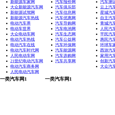
新能源车家网
汽车报价网
汽车测
大众新能源汽车网
汽车俱乐部
云上汽
新能源试驾网
汽车信息网
星城汽
新能源汽车热线
汽车优惠网
自主汽
电动汽车界
汽车导购网
青城汽
电动车世界
汽车电池网
人民汽
大众电动车网
汽车生态网
平民汽
电动汽车热线
汽车公益网
惠民汽
电动汽车在线
汽车环保网
环球车
电动汽车时代网
汽车能源网
西游汽
人民电动车网
汽车选购网
家用汽
21世纪电动汽车网
汽车共享网
创新汽
电动汽车商务网
大众汽
人民电动汽车网
一类汽车网1
一类汽车网1