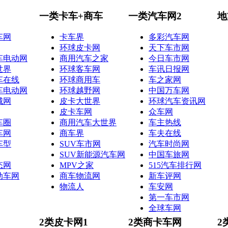
一类卡车+商车
一类汽车网2
地
车网
卡车界
多彩汽车网
环球皮卡网
天下车市网
车电动网
商用汽车之家
今日车市网
世界
环球客车网
车讯日报网
车在线
环球商用车
车之家网
车电动网
环球越野网
中国万车网
城网
皮卡大世界
环球汽车资讯网
皮卡车网
众车网
车圈
商用汽车大世界
车主热线
车网
商车界
车夫在线
车型
SUV车市网
汽车时尚网
SUV新能源汽车网
中国车旅网
态网
MPV之家
515汽车排行网
动车网
商车物流网
新车评网
物流人
车安网
第一车市网
全球车网
2类皮卡网1
2类商卡车网
2