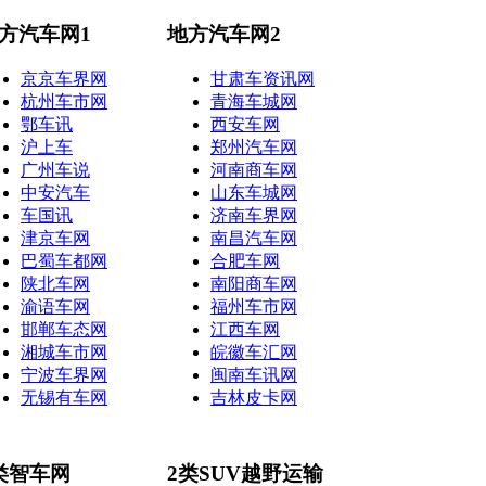
方汽车网1
地方汽车网2
京京车界网
甘肃车资讯网
杭州车市网
青海车城网
鄂车讯
西安车网
沪上车
郑州汽车网
广州车说
河南商车网
中安汽车
山东车城网
车国讯
济南车界网
津京车网
南昌汽车网
巴蜀车都网
合肥车网
陕北车网
南阳商车网
渝语车网
福州车市网
邯郸车态网
江西车网
湘城车市网
皖徽车汇网
宁波车界网
闽南车讯网
无锡有车网
吉林皮卡网
类智车网
2类SUV越野运输