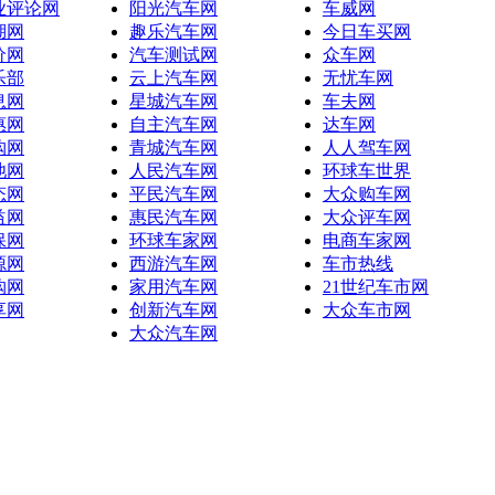
业评论网
阳光汽车网
车威网
湖网
趣乐汽车网
今日车买网
价网
汽车测试网
众车网
乐部
云上汽车网
无忧车网
息网
星城汽车网
车夫网
惠网
自主汽车网
达车网
购网
青城汽车网
人人驾车网
池网
人民汽车网
环球车世界
态网
平民汽车网
大众购车网
益网
惠民汽车网
大众评车网
保网
环球车家网
电商车家网
源网
西游汽车网
车市热线
购网
家用汽车网
21世纪车市网
享网
创新汽车网
大众车市网
大众汽车网