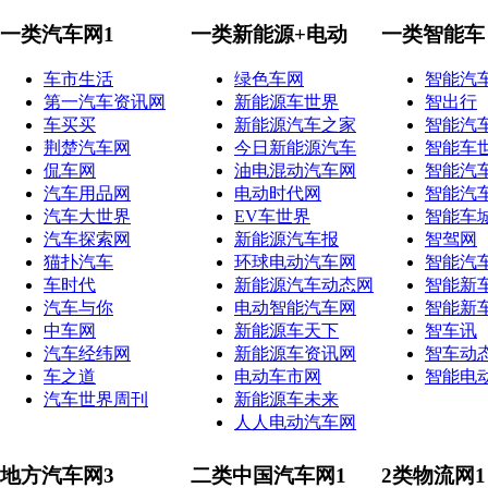
一类汽车网1
一类新能源+电动
一类智能车
车市生活
绿色车网
智能汽
第一汽车资讯网
新能源车世界
智出行
车买买
新能源汽车之家
智能汽
荆楚汽车网
今日新能源汽车
智能车
侃车网
油电混动汽车网
智能汽
汽车用品网
电动时代网
智能汽
汽车大世界
EV车世界
智能车
汽车探索网
新能源汽车报
智驾网
猫扑汽车
环球电动汽车网
智能汽
车时代
新能源汽车动态网
智能新
汽车与你
电动智能汽车网
智能新
中车网
新能源车天下
智车讯
汽车经纬网
新能源车资讯网
智车动
车之道
电动车市网
智能电
汽车世界周刊
新能源车未来
人人电动汽车网
地方汽车网3
二类中国汽车网1
2类物流网1