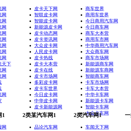
流网
皮卡天下网
商车世界
流网
智联皮卡网
商用车世界
流网
智能皮卡网
今日商用汽车网
流网
新能源皮卡网
今日商车网
流网
皮卡动态网
商车大本营
流网
皮卡资讯网
商用车市网
流网
大众皮卡网
中华商用汽车网
流网
人民皮卡网
大众商车网
流网
皮卡热线
商车市场网
流天下
皮卡大本营
新能源商车网
流网
皮卡在线
新能源车商网
流网
皮卡市场网
智能商车网
线
多彩皮卡网
卡车市场网
线
皮卡车世界
卡车大本营
流网
今日皮卡网
中华卡车网
家
中华皮卡网
新能源卡车网
皮卡新能源网
智能卡车网
大众卡车网
网1
2类某汽车网1
2类汽车网1
一
报网
品论汽车网
车闻天下网