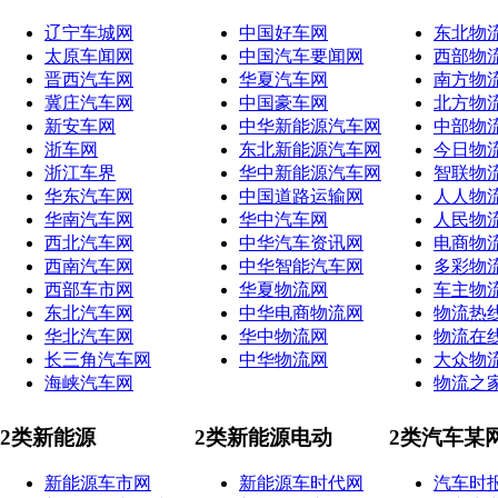
辽宁车城网
中国好车网
东北物
太原车闻网
中国汽车要闻网
西部物
晋西汽车网
华夏汽车网
南方物
冀庄汽车网
中国豪车网
北方物
新安车网
中华新能源汽车网
中部物
浙车网
东北新能源汽车网
今日物
浙江车界
华中新能源汽车网
智联物
华东汽车网
中国道路运输网
人人物
华南汽车网
华中汽车网
人民物
西北汽车网
中华汽车资讯网
电商物
西南汽车网
中华智能汽车网
多彩物
西部车市网
华夏物流网
车主物
东北汽车网
中华电商物流网
物流热
华北汽车网
华中物流网
物流在
长三角汽车网
中华物流网
大众物
海峡汽车网
物流之
2类新能源
2类新能源电动
2类汽车某
新能源车市网
新能源车时代网
汽车时