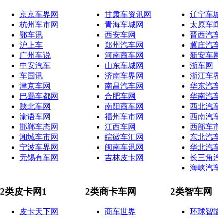
京京车界网
甘肃车资讯网
辽宁车
杭州车市网
青海车城网
太原车
鄂车讯
西安车网
晋西汽
沪上车
郑州汽车网
冀庄汽
广州车说
河南商车网
新安车
中安汽车
山东车城网
浙车网
车国讯
济南车界网
浙江车
津京车网
南昌汽车网
华东汽
巴蜀车都网
合肥车网
华南汽
陕北车网
南阳商车网
西北汽
渝语车网
福州车市网
西南汽
邯郸车态网
江西车网
西部车
湘城车市网
皖徽车汇网
东北汽
宁波车界网
闽南车讯网
华北汽
无锡有车网
吉林皮卡网
长三角
海峡汽
2类皮卡网1
2类商卡车网
2类智车网
皮卡天下网
商车世界
环球智