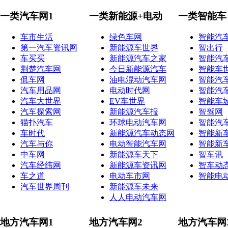
一类汽车网1
一类新能源+电动
一类智能车
车市生活
绿色车网
智能汽
第一汽车资讯网
新能源车世界
智出行
车买买
新能源汽车之家
智能汽
荆楚汽车网
今日新能源汽车
智能车
侃车网
油电混动汽车网
智能汽
汽车用品网
电动时代网
智能汽
汽车大世界
EV车世界
智能车
汽车探索网
新能源汽车报
智驾网
猫扑汽车
环球电动汽车网
智能汽
车时代
新能源汽车动态网
智能新
汽车与你
电动智能汽车网
智能新
中车网
新能源车天下
智车讯
汽车经纬网
新能源车资讯网
智车动
车之道
电动车市网
智能电
汽车世界周刊
新能源车未来
人人电动汽车网
地方汽车网1
地方汽车网2
地方汽车网