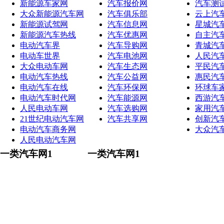
新能源车家网
汽车报价网
汽车测
大众新能源汽车网
汽车俱乐部
云上汽
新能源试驾网
汽车信息网
星城汽
新能源汽车热线
汽车优惠网
自主汽
电动汽车界
汽车导购网
青城汽
电动车世界
汽车电池网
人民汽
大众电动车网
汽车生态网
平民汽
电动汽车热线
汽车公益网
惠民汽
电动汽车在线
汽车环保网
环球车
电动汽车时代网
汽车能源网
西游汽
人民电动车网
汽车选购网
家用汽
21世纪电动汽车网
汽车共享网
创新汽
电动汽车商务网
大众汽
人民电动汽车网
一类汽车网1
一类汽车网1