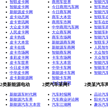
智联皮卡网
商用车世界
智能汽
智能皮卡网
今日商用汽车网
智车热
新能源皮卡网
今日商车网
智能汽
皮卡动态网
商车大本营
智联车
皮卡资讯网
商用车市网
智车在
大众皮卡网
中华商用汽车网
智能车
人民皮卡网
大众商车网
智能车
皮卡热线
商车市场网
智能汽
皮卡大本营
新能源商车网
智联车
皮卡在线
新能源车商网
人民智
皮卡市场网
智能商车网
大众智
多彩皮卡网
卡车市场网
大众智
皮卡车世界
卡车大本营
智能汽
今日皮卡网
中华卡车网
智能车
中华皮卡网
新能源卡车网
智能汽
皮卡新能源网
智能卡车网
大众卡车网
2类新能源电动
2类汽车某网1
2类某汽车
新能源车时代网
汽车时报网
品论汽
新能源汽车界
汽车商业评论网
阳光汽
新能源汽车大本营
汽车江湖网
趣乐汽