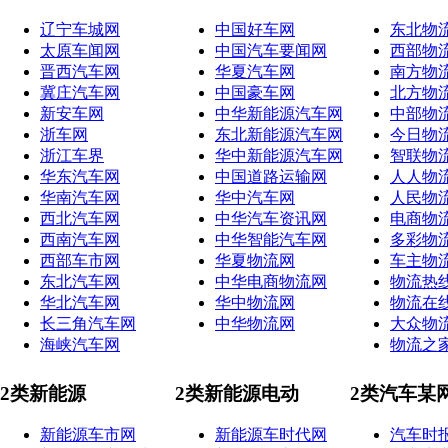
辽宁车城网
中国好车网
东北物
太原车闻网
中国汽车要闻网
西部物
晋西汽车网
华夏汽车网
南方物
冀庄汽车网
中国豪车网
北方物
新安车网
中华新能源汽车网
中部物
浙车网
东北新能源汽车网
今日物
浙江车界
华中新能源汽车网
智联物
华东汽车网
中国道路运输网
人人物
华南汽车网
华中汽车网
人民物
西北汽车网
中华汽车资讯网
电商物
西南汽车网
中华智能汽车网
多彩物
西部车市网
华夏物流网
车主物
东北汽车网
中华电商物流网
物流热
华北汽车网
华中物流网
物流在
长三角汽车网
中华物流网
大众物
海峡汽车网
物流之
2类新能源
2类新能源电动
2类汽车某
新能源车市网
新能源车时代网
汽车时