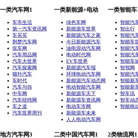
一类汽车网1
一类新能源+电动
一类智能车
车市生活
绿色车网
智能汽
第一汽车资讯网
新能源车世界
智出行
车买买
新能源汽车之家
智能汽
荆楚汽车网
今日新能源汽车
智能车
侃车网
油电混动汽车网
智能汽
汽车用品网
电动时代网
智能汽
汽车大世界
EV车世界
智能车
汽车探索网
新能源汽车报
智驾网
猫扑汽车
环球电动汽车网
智能汽
车时代
新能源汽车动态网
智能新
汽车与你
电动智能汽车网
智能新
中车网
新能源车天下
智车讯
汽车经纬网
新能源车资讯网
智车动
车之道
电动车市网
智能电
汽车世界周刊
新能源车未来
人人电动汽车网
地方汽车网3
二类中国汽车网1
2类物流网1