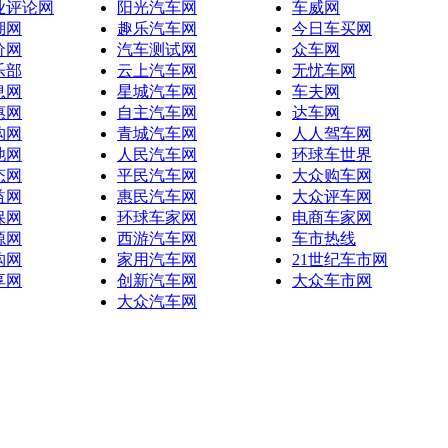
业评论网
阳光汽车网
车威网
湖网
趣乐汽车网
今日车买网
价网
汽车测试网
众车网
乐部
云上汽车网
无忧车网
息网
星城汽车网
车夫网
惠网
自主汽车网
达车网
购网
青城汽车网
人人驾车网
池网
人民汽车网
环球车世界
态网
平民汽车网
大众购车网
益网
惠民汽车网
大众评车网
保网
环球车家网
电商车家网
源网
西游汽车网
车市热线
购网
家用汽车网
21世纪车市网
享网
创新汽车网
大众车市网
大众汽车网