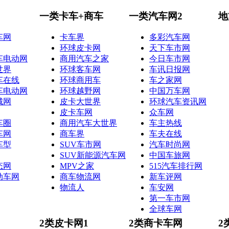
一类卡车+商车
一类汽车网2
地
车网
卡车界
多彩汽车网
环球皮卡网
天下车市网
车电动网
商用汽车之家
今日车市网
世界
环球客车网
车讯日报网
车在线
环球商用车
车之家网
车电动网
环球越野网
中国万车网
城网
皮卡大世界
环球汽车资讯网
皮卡车网
众车网
车圈
商用汽车大世界
车主热线
车网
商车界
车夫在线
车型
SUV车市网
汽车时尚网
SUV新能源汽车网
中国车旅网
态网
MPV之家
515汽车排行网
动车网
商车物流网
新车评网
物流人
车安网
第一车市网
全球车网
2类皮卡网1
2类商卡车网
2