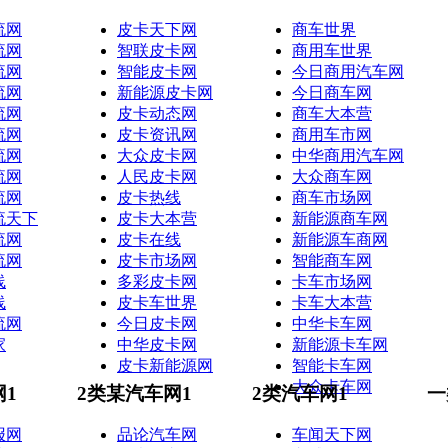
流网
皮卡天下网
商车世界
流网
智联皮卡网
商用车世界
流网
智能皮卡网
今日商用汽车网
流网
新能源皮卡网
今日商车网
流网
皮卡动态网
商车大本营
流网
皮卡资讯网
商用车市网
流网
大众皮卡网
中华商用汽车网
流网
人民皮卡网
大众商车网
流网
皮卡热线
商车市场网
流天下
皮卡大本营
新能源商车网
流网
皮卡在线
新能源车商网
流网
皮卡市场网
智能商车网
线
多彩皮卡网
卡车市场网
线
皮卡车世界
卡车大本营
流网
今日皮卡网
中华卡车网
家
中华皮卡网
新能源卡车网
皮卡新能源网
智能卡车网
大众卡车网
网1
2类某汽车网1
2类汽车网1
一
报网
品论汽车网
车闻天下网