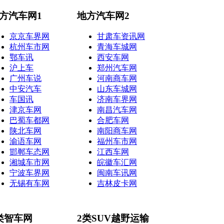
方汽车网1
地方汽车网2
京京车界网
甘肃车资讯网
杭州车市网
青海车城网
鄂车讯
西安车网
沪上车
郑州汽车网
广州车说
河南商车网
中安汽车
山东车城网
车国讯
济南车界网
津京车网
南昌汽车网
巴蜀车都网
合肥车网
陕北车网
南阳商车网
渝语车网
福州车市网
邯郸车态网
江西车网
湘城车市网
皖徽车汇网
宁波车界网
闽南车讯网
无锡有车网
吉林皮卡网
类智车网
2类SUV越野运输