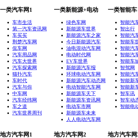
一类汽车网1
一类新能源+电动
一类智能车
车市生活
绿色车网
智能汽
第一汽车资讯网
新能源车世界
智出行
车买买
新能源汽车之家
智能汽
荆楚汽车网
今日新能源汽车
智能车
侃车网
油电混动汽车网
智能汽
汽车用品网
电动时代网
智能汽
汽车大世界
EV车世界
智能车
汽车探索网
新能源汽车报
智驾网
猫扑汽车
环球电动汽车网
智能汽
车时代
新能源汽车动态网
智能新
汽车与你
电动智能汽车网
智能新
中车网
新能源车天下
智车讯
汽车经纬网
新能源车资讯网
智车动
车之道
电动车市网
智能电
汽车世界周刊
新能源车未来
人人电动汽车网
地方汽车网1
地方汽车网2
地方汽车网