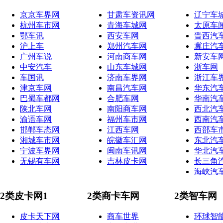
京京车界网
甘肃车资讯网
辽宁车
杭州车市网
青海车城网
太原车
鄂车讯
西安车网
晋西汽
沪上车
郑州汽车网
冀庄汽
广州车说
河南商车网
新安车
中安汽车
山东车城网
浙车网
车国讯
济南车界网
浙江车
津京车网
南昌汽车网
华东汽
巴蜀车都网
合肥车网
华南汽
陕北车网
南阳商车网
西北汽
渝语车网
福州车市网
西南汽
邯郸车态网
江西车网
西部车
湘城车市网
皖徽车汇网
东北汽
宁波车界网
闽南车讯网
华北汽
无锡有车网
吉林皮卡网
长三角
海峡汽
2类皮卡网1
2类商卡车网
2类智车网
皮卡天下网
商车世界
环球智