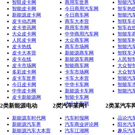
智联皮卡网
商用车世界
智能汽
智能皮卡网
今日商用汽车网
智车热
新能源皮卡网
今日商车网
智能汽
皮卡动态网
商车大本营
智联车
皮卡资讯网
商用车市网
智车在
大众皮卡网
中华商用汽车网
智能车
人民皮卡网
大众商车网
智能车
皮卡热线
商车市场网
智能汽
皮卡大本营
新能源商车网
智联车
皮卡在线
新能源车商网
人民智
皮卡市场网
智能商车网
大众智
多彩皮卡网
卡车市场网
大众智
皮卡车世界
卡车大本营
智能汽
今日皮卡网
中华卡车网
智能车
中华皮卡网
新能源卡车网
智能汽
皮卡新能源网
智能卡车网
大众卡车网
2类新能源电动
2类汽车某网1
2类某汽车
新能源车时代网
汽车时报网
品论汽
新能源汽车界
汽车商业评论网
阳光汽
新能源汽车大本营
汽车江湖网
趣乐汽