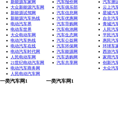
新能源车家网
汽车报价网
汽车测
大众新能源汽车网
汽车俱乐部
云上汽
新能源试驾网
汽车信息网
星城汽
新能源汽车热线
汽车优惠网
自主汽
电动汽车界
汽车导购网
青城汽
电动车世界
汽车电池网
人民汽
大众电动车网
汽车生态网
平民汽
电动汽车热线
汽车公益网
惠民汽
电动汽车在线
汽车环保网
环球车
电动汽车时代网
汽车能源网
西游汽
人民电动车网
汽车选购网
家用汽
21世纪电动汽车网
汽车共享网
创新汽
电动汽车商务网
大众汽
人民电动汽车网
一类汽车网1
一类汽车网1