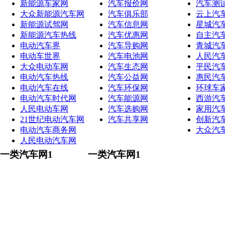
新能源车家网
汽车报价网
汽车测
大众新能源汽车网
汽车俱乐部
云上汽
新能源试驾网
汽车信息网
星城汽
新能源汽车热线
汽车优惠网
自主汽
电动汽车界
汽车导购网
青城汽
电动车世界
汽车电池网
人民汽
大众电动车网
汽车生态网
平民汽
电动汽车热线
汽车公益网
惠民汽
电动汽车在线
汽车环保网
环球车
电动汽车时代网
汽车能源网
西游汽
人民电动车网
汽车选购网
家用汽
21世纪电动汽车网
汽车共享网
创新汽
电动汽车商务网
大众汽
人民电动汽车网
一类汽车网1
一类汽车网1