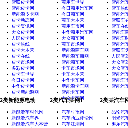
智联皮卡网
商用车世界
智能汽
智能皮卡网
今日商用汽车网
智车热
新能源皮卡网
今日商车网
智能汽
皮卡动态网
商车大本营
智联车
皮卡资讯网
商用车市网
智车在
大众皮卡网
中华商用汽车网
智能车
人民皮卡网
大众商车网
智能车
皮卡热线
商车市场网
智能汽
皮卡大本营
新能源商车网
智联车
皮卡在线
新能源车商网
人民智
皮卡市场网
智能商车网
大众智
多彩皮卡网
卡车市场网
大众智
皮卡车世界
卡车大本营
智能汽
今日皮卡网
中华卡车网
智能车
中华皮卡网
新能源卡车网
智能汽
皮卡新能源网
智能卡车网
大众卡车网
2类新能源电动
2类汽车某网1
2类某汽车
新能源车时代网
汽车时报网
品论汽
新能源汽车界
汽车商业评论网
阳光汽
新能源汽车大本营
汽车江湖网
趣乐汽