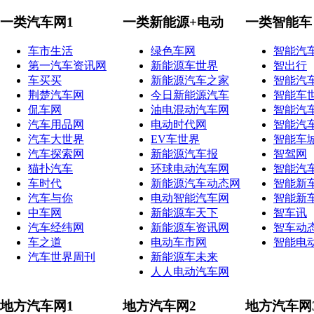
一类汽车网1
一类新能源+电动
一类智能车
车市生活
绿色车网
智能汽
第一汽车资讯网
新能源车世界
智出行
车买买
新能源汽车之家
智能汽
荆楚汽车网
今日新能源汽车
智能车
侃车网
油电混动汽车网
智能汽
汽车用品网
电动时代网
智能汽
汽车大世界
EV车世界
智能车
汽车探索网
新能源汽车报
智驾网
猫扑汽车
环球电动汽车网
智能汽
车时代
新能源汽车动态网
智能新
汽车与你
电动智能汽车网
智能新
中车网
新能源车天下
智车讯
汽车经纬网
新能源车资讯网
智车动
车之道
电动车市网
智能电
汽车世界周刊
新能源车未来
人人电动汽车网
地方汽车网1
地方汽车网2
地方汽车网