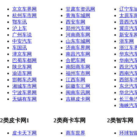
京京车界网
甘肃车资讯网
辽宁车
杭州车市网
青海车城网
太原车
鄂车讯
西安车网
晋西汽
沪上车
郑州汽车网
冀庄汽
广州车说
河南商车网
新安车
中安汽车
山东车城网
浙车网
车国讯
济南车界网
浙江车
津京车网
南昌汽车网
华东汽
巴蜀车都网
合肥车网
华南汽
陕北车网
南阳商车网
西北汽
渝语车网
福州车市网
西南汽
邯郸车态网
江西车网
西部车
湘城车市网
皖徽车汇网
东北汽
宁波车界网
闽南车讯网
华北汽
无锡有车网
吉林皮卡网
长三角
海峡汽
2类皮卡网1
2类商卡车网
2类智车网
皮卡天下网
商车世界
环球智