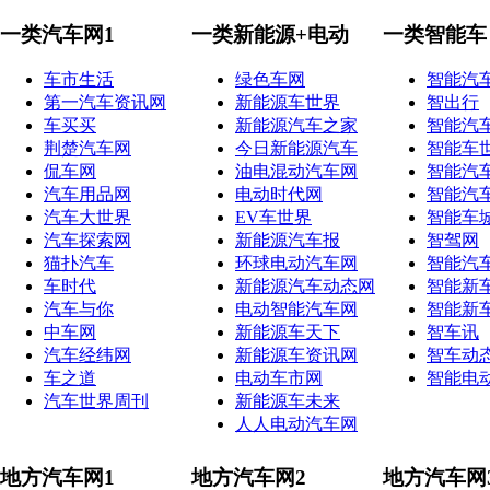
一类汽车网1
一类新能源+电动
一类智能车
车市生活
绿色车网
智能汽
第一汽车资讯网
新能源车世界
智出行
车买买
新能源汽车之家
智能汽
荆楚汽车网
今日新能源汽车
智能车
侃车网
油电混动汽车网
智能汽
汽车用品网
电动时代网
智能汽
汽车大世界
EV车世界
智能车
汽车探索网
新能源汽车报
智驾网
猫扑汽车
环球电动汽车网
智能汽
车时代
新能源汽车动态网
智能新
汽车与你
电动智能汽车网
智能新
中车网
新能源车天下
智车讯
汽车经纬网
新能源车资讯网
智车动
车之道
电动车市网
智能电
汽车世界周刊
新能源车未来
人人电动汽车网
地方汽车网1
地方汽车网2
地方汽车网