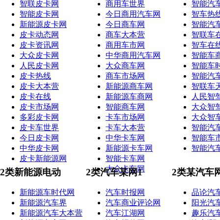
智联皮卡网
商用车世界
智能汽
智能皮卡网
今日商用汽车网
智车热
新能源皮卡网
今日商车网
智能汽
皮卡动态网
商车大本营
智联车
皮卡资讯网
商用车市网
智车在
大众皮卡网
中华商用汽车网
智能车
人民皮卡网
大众商车网
智能车
皮卡热线
商车市场网
智能汽
皮卡大本营
新能源商车网
智联车
皮卡在线
新能源车商网
人民智
皮卡市场网
智能商车网
大众智
多彩皮卡网
卡车市场网
大众智
皮卡车世界
卡车大本营
智能汽
今日皮卡网
中华卡车网
智能车
中华皮卡网
新能源卡车网
智能汽
皮卡新能源网
智能卡车网
大众卡车网
2类新能源电动
2类汽车某网1
2类某汽车
新能源车时代网
汽车时报网
品论汽
新能源汽车界
汽车商业评论网
阳光汽
新能源汽车大本营
汽车江湖网
趣乐汽