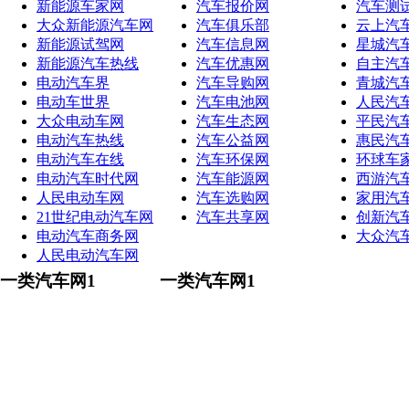
新能源车家网
汽车报价网
汽车测
大众新能源汽车网
汽车俱乐部
云上汽
新能源试驾网
汽车信息网
星城汽
新能源汽车热线
汽车优惠网
自主汽
电动汽车界
汽车导购网
青城汽
电动车世界
汽车电池网
人民汽
大众电动车网
汽车生态网
平民汽
电动汽车热线
汽车公益网
惠民汽
电动汽车在线
汽车环保网
环球车
电动汽车时代网
汽车能源网
西游汽
人民电动车网
汽车选购网
家用汽
21世纪电动汽车网
汽车共享网
创新汽
电动汽车商务网
大众汽
人民电动汽车网
一类汽车网1
一类汽车网1