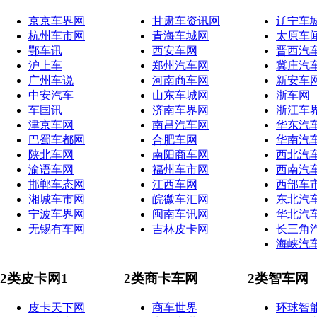
京京车界网
甘肃车资讯网
辽宁车
杭州车市网
青海车城网
太原车
鄂车讯
西安车网
晋西汽
沪上车
郑州汽车网
冀庄汽
广州车说
河南商车网
新安车
中安汽车
山东车城网
浙车网
车国讯
济南车界网
浙江车
津京车网
南昌汽车网
华东汽
巴蜀车都网
合肥车网
华南汽
陕北车网
南阳商车网
西北汽
渝语车网
福州车市网
西南汽
邯郸车态网
江西车网
西部车
湘城车市网
皖徽车汇网
东北汽
宁波车界网
闽南车讯网
华北汽
无锡有车网
吉林皮卡网
长三角
海峡汽
2类皮卡网1
2类商卡车网
2类智车网
皮卡天下网
商车世界
环球智