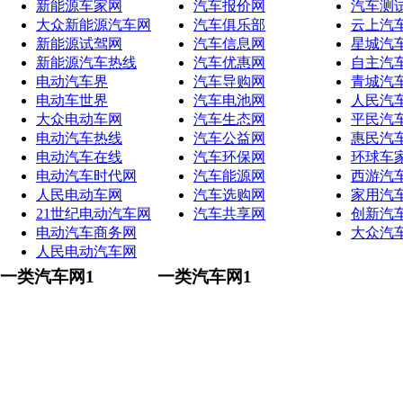
新能源车家网
汽车报价网
汽车测
大众新能源汽车网
汽车俱乐部
云上汽
新能源试驾网
汽车信息网
星城汽
新能源汽车热线
汽车优惠网
自主汽
电动汽车界
汽车导购网
青城汽
电动车世界
汽车电池网
人民汽
大众电动车网
汽车生态网
平民汽
电动汽车热线
汽车公益网
惠民汽
电动汽车在线
汽车环保网
环球车
电动汽车时代网
汽车能源网
西游汽
人民电动车网
汽车选购网
家用汽
21世纪电动汽车网
汽车共享网
创新汽
电动汽车商务网
大众汽
人民电动汽车网
一类汽车网1
一类汽车网1