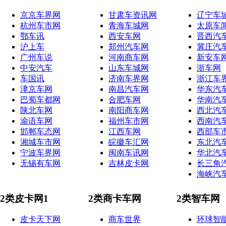
京京车界网
甘肃车资讯网
辽宁车
杭州车市网
青海车城网
太原车
鄂车讯
西安车网
晋西汽
沪上车
郑州汽车网
冀庄汽
广州车说
河南商车网
新安车
中安汽车
山东车城网
浙车网
车国讯
济南车界网
浙江车
津京车网
南昌汽车网
华东汽
巴蜀车都网
合肥车网
华南汽
陕北车网
南阳商车网
西北汽
渝语车网
福州车市网
西南汽
邯郸车态网
江西车网
西部车
湘城车市网
皖徽车汇网
东北汽
宁波车界网
闽南车讯网
华北汽
无锡有车网
吉林皮卡网
长三角
海峡汽
2类皮卡网1
2类商卡车网
2类智车网
皮卡天下网
商车世界
环球智