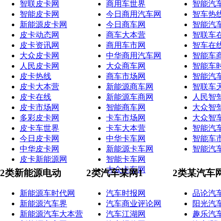
智联皮卡网
商用车世界
智能汽
智能皮卡网
今日商用汽车网
智车热
新能源皮卡网
今日商车网
智能汽
皮卡动态网
商车大本营
智联车
皮卡资讯网
商用车市网
智车在
大众皮卡网
中华商用汽车网
智能车
人民皮卡网
大众商车网
智能车
皮卡热线
商车市场网
智能汽
皮卡大本营
新能源商车网
智联车
皮卡在线
新能源车商网
人民智
皮卡市场网
智能商车网
大众智
多彩皮卡网
卡车市场网
大众智
皮卡车世界
卡车大本营
智能汽
今日皮卡网
中华卡车网
智能车
中华皮卡网
新能源卡车网
智能汽
皮卡新能源网
智能卡车网
大众卡车网
2类新能源电动
2类汽车某网1
2类某汽车
新能源车时代网
汽车时报网
品论汽
新能源汽车界
汽车商业评论网
阳光汽
新能源汽车大本营
汽车江湖网
趣乐汽