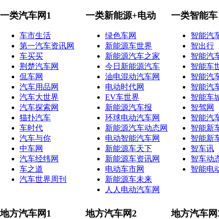
一类汽车网1
一类新能源+电动
一类智能车
车市生活
绿色车网
智能汽
第一汽车资讯网
新能源车世界
智出行
车买买
新能源汽车之家
智能汽
荆楚汽车网
今日新能源汽车
智能车
侃车网
油电混动汽车网
智能汽
汽车用品网
电动时代网
智能汽
汽车大世界
EV车世界
智能车
汽车探索网
新能源汽车报
智驾网
猫扑汽车
环球电动汽车网
智能汽
车时代
新能源汽车动态网
智能新
汽车与你
电动智能汽车网
智能新
中车网
新能源车天下
智车讯
汽车经纬网
新能源车资讯网
智车动
车之道
电动车市网
智能电
汽车世界周刊
新能源车未来
人人电动汽车网
地方汽车网1
地方汽车网2
地方汽车网