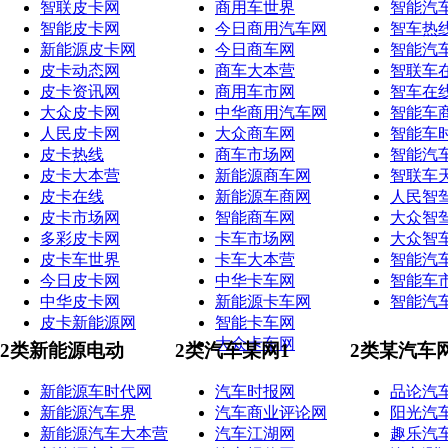
智联皮卡网
商用车世界
智能汽
智能皮卡网
今日商用汽车网
智车热
新能源皮卡网
今日商车网
智能汽
皮卡动态网
商车大本营
智联车
皮卡资讯网
商用车市网
智车在
大众皮卡网
中华商用汽车网
智能车
人民皮卡网
大众商车网
智能车
皮卡热线
商车市场网
智能汽
皮卡大本营
新能源商车网
智联车
皮卡在线
新能源车商网
人民智
皮卡市场网
智能商车网
大众智
多彩皮卡网
卡车市场网
大众智
皮卡车世界
卡车大本营
智能汽
今日皮卡网
中华卡车网
智能车
中华皮卡网
新能源卡车网
智能汽
皮卡新能源网
智能卡车网
大众卡车网
2类新能源电动
2类汽车某网1
2类某汽车
新能源车时代网
汽车时报网
品论汽
新能源汽车界
汽车商业评论网
阳光汽
新能源汽车大本营
汽车江湖网
趣乐汽