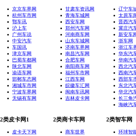
京京车界网
甘肃车资讯网
辽宁车
杭州车市网
青海车城网
太原车
鄂车讯
西安车网
晋西汽
沪上车
郑州汽车网
冀庄汽
广州车说
河南商车网
新安车
中安汽车
山东车城网
浙车网
车国讯
济南车界网
浙江车
津京车网
南昌汽车网
华东汽
巴蜀车都网
合肥车网
华南汽
陕北车网
南阳商车网
西北汽
渝语车网
福州车市网
西南汽
邯郸车态网
江西车网
西部车
湘城车市网
皖徽车汇网
东北汽
宁波车界网
闽南车讯网
华北汽
无锡有车网
吉林皮卡网
长三角
海峡汽
2类皮卡网1
2类商卡车网
2类智车网
皮卡天下网
商车世界
环球智