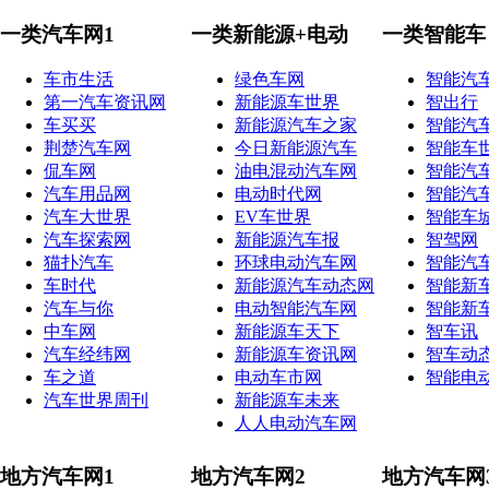
一类汽车网1
一类新能源+电动
一类智能车
车市生活
绿色车网
智能汽
第一汽车资讯网
新能源车世界
智出行
车买买
新能源汽车之家
智能汽
荆楚汽车网
今日新能源汽车
智能车
侃车网
油电混动汽车网
智能汽
汽车用品网
电动时代网
智能汽
汽车大世界
EV车世界
智能车
汽车探索网
新能源汽车报
智驾网
猫扑汽车
环球电动汽车网
智能汽
车时代
新能源汽车动态网
智能新
汽车与你
电动智能汽车网
智能新
中车网
新能源车天下
智车讯
汽车经纬网
新能源车资讯网
智车动
车之道
电动车市网
智能电
汽车世界周刊
新能源车未来
人人电动汽车网
地方汽车网1
地方汽车网2
地方汽车网