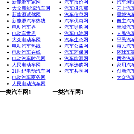
新能源车家网
汽车报价网
汽车测
大众新能源汽车网
汽车俱乐部
云上汽
新能源试驾网
汽车信息网
星城汽
新能源汽车热线
汽车优惠网
自主汽
电动汽车界
汽车导购网
青城汽
电动车世界
汽车电池网
人民汽
大众电动车网
汽车生态网
平民汽
电动汽车热线
汽车公益网
惠民汽
电动汽车在线
汽车环保网
环球车
电动汽车时代网
汽车能源网
西游汽
人民电动车网
汽车选购网
家用汽
21世纪电动汽车网
汽车共享网
创新汽
电动汽车商务网
大众汽
人民电动汽车网
一类汽车网1
一类汽车网1