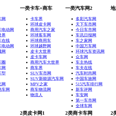
一类卡车+商车
一类汽车网2
地
车网
卡车界
多彩汽车网
环球皮卡网
天下车市网
车电动网
商用汽车之家
今日车市网
世界
环球客车网
车讯日报网
车在线
环球商用车
车之家网
车电动网
环球越野网
中国万车网
城网
皮卡大世界
环球汽车资讯网
皮卡车网
众车网
车圈
商用汽车大世界
车主热线
车网
商车界
车夫在线
车型
SUV车市网
汽车时尚网
SUV新能源汽车网
中国车旅网
态网
MPV之家
515汽车排行网
动车网
商车物流网
新车评网
物流人
车安网
第一车市网
全球车网
2类皮卡网1
2类商卡车网
2