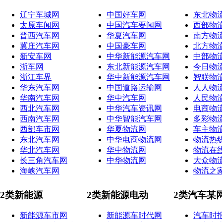
辽宁车城网
中国好车网
东北物
太原车闻网
中国汽车要闻网
西部物
晋西汽车网
华夏汽车网
南方物
冀庄汽车网
中国豪车网
北方物
新安车网
中华新能源汽车网
中部物
浙车网
东北新能源汽车网
今日物
浙江车界
华中新能源汽车网
智联物
华东汽车网
中国道路运输网
人人物
华南汽车网
华中汽车网
人民物
西北汽车网
中华汽车资讯网
电商物
西南汽车网
中华智能汽车网
多彩物
西部车市网
华夏物流网
车主物
东北汽车网
中华电商物流网
物流热
华北汽车网
华中物流网
物流在
长三角汽车网
中华物流网
大众物
海峡汽车网
物流之
2类新能源
2类新能源电动
2类汽车某
新能源车市网
新能源车时代网
汽车时