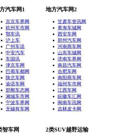
方汽车网1
地方汽车网2
京京车界网
甘肃车资讯网
杭州车市网
青海车城网
鄂车讯
西安车网
沪上车
郑州汽车网
广州车说
河南商车网
中安汽车
山东车城网
车国讯
济南车界网
津京车网
南昌汽车网
巴蜀车都网
合肥车网
陕北车网
南阳商车网
渝语车网
福州车市网
邯郸车态网
江西车网
湘城车市网
皖徽车汇网
宁波车界网
闽南车讯网
无锡有车网
吉林皮卡网
类智车网
2类SUV越野运输