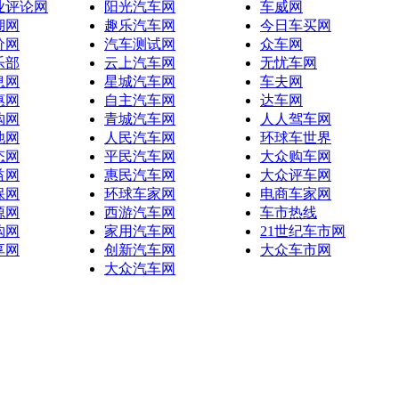
业评论网
阳光汽车网
车威网
湖网
趣乐汽车网
今日车买网
价网
汽车测试网
众车网
乐部
云上汽车网
无忧车网
息网
星城汽车网
车夫网
惠网
自主汽车网
达车网
购网
青城汽车网
人人驾车网
池网
人民汽车网
环球车世界
态网
平民汽车网
大众购车网
益网
惠民汽车网
大众评车网
保网
环球车家网
电商车家网
源网
西游汽车网
车市热线
购网
家用汽车网
21世纪车市网
享网
创新汽车网
大众车市网
大众汽车网