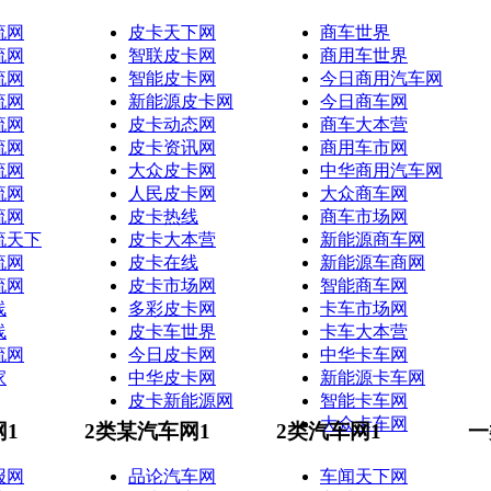
流网
皮卡天下网
商车世界
流网
智联皮卡网
商用车世界
流网
智能皮卡网
今日商用汽车网
流网
新能源皮卡网
今日商车网
流网
皮卡动态网
商车大本营
流网
皮卡资讯网
商用车市网
流网
大众皮卡网
中华商用汽车网
流网
人民皮卡网
大众商车网
流网
皮卡热线
商车市场网
流天下
皮卡大本营
新能源商车网
流网
皮卡在线
新能源车商网
流网
皮卡市场网
智能商车网
线
多彩皮卡网
卡车市场网
线
皮卡车世界
卡车大本营
流网
今日皮卡网
中华卡车网
家
中华皮卡网
新能源卡车网
皮卡新能源网
智能卡车网
大众卡车网
网1
2类某汽车网1
2类汽车网1
一
报网
品论汽车网
车闻天下网