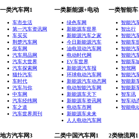
一类汽车网1
一类新能源+电动
一类智能车
车市生活
绿色车网
智能汽
第一汽车资讯网
新能源车世界
智出行
车买买
新能源汽车之家
智能汽
荆楚汽车网
今日新能源汽车
智能车
侃车网
油电混动汽车网
智能汽
汽车用品网
电动时代网
智能汽
汽车大世界
EV车世界
智能车
汽车探索网
新能源汽车报
智驾网
猫扑汽车
环球电动汽车网
智能汽
车时代
新能源汽车动态网
智能新
汽车与你
电动智能汽车网
智能新
中车网
新能源车天下
智车讯
汽车经纬网
新能源车资讯网
智车动
车之道
电动车市网
智能电
汽车世界周刊
新能源车未来
人人电动汽车网
地方汽车网3
二类中国汽车网1
2类物流网1