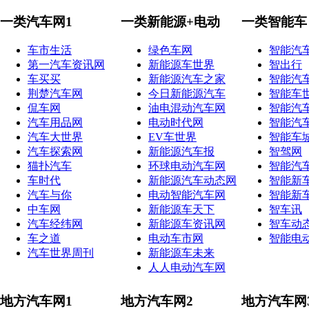
一类汽车网1
一类新能源+电动
一类智能车
车市生活
绿色车网
智能汽
第一汽车资讯网
新能源车世界
智出行
车买买
新能源汽车之家
智能汽
荆楚汽车网
今日新能源汽车
智能车
侃车网
油电混动汽车网
智能汽
汽车用品网
电动时代网
智能汽
汽车大世界
EV车世界
智能车
汽车探索网
新能源汽车报
智驾网
猫扑汽车
环球电动汽车网
智能汽
车时代
新能源汽车动态网
智能新
汽车与你
电动智能汽车网
智能新
中车网
新能源车天下
智车讯
汽车经纬网
新能源车资讯网
智车动
车之道
电动车市网
智能电
汽车世界周刊
新能源车未来
人人电动汽车网
地方汽车网1
地方汽车网2
地方汽车网