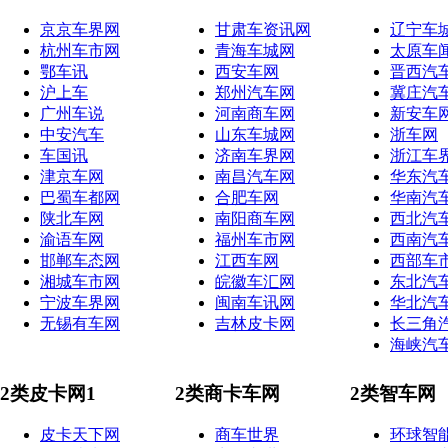
京京车界网
甘肃车资讯网
辽宁车
杭州车市网
青海车城网
太原车
鄂车讯
西安车网
晋西汽
沪上车
郑州汽车网
冀庄汽
广州车说
河南商车网
新安车
中安汽车
山东车城网
浙车网
车国讯
济南车界网
浙江车
津京车网
南昌汽车网
华东汽
巴蜀车都网
合肥车网
华南汽
陕北车网
南阳商车网
西北汽
渝语车网
福州车市网
西南汽
邯郸车态网
江西车网
西部车
湘城车市网
皖徽车汇网
东北汽
宁波车界网
闽南车讯网
华北汽
无锡有车网
吉林皮卡网
长三角
海峡汽
2类皮卡网1
2类商卡车网
2类智车网
皮卡天下网
商车世界
环球智