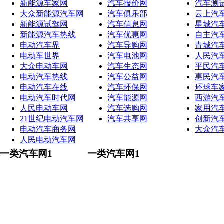
新能源车家网
汽车报价网
汽车测
大众新能源汽车网
汽车俱乐部
云上汽
新能源试驾网
汽车信息网
星城汽
新能源汽车热线
汽车优惠网
自主汽
电动汽车界
汽车导购网
青城汽
电动车世界
汽车电池网
人民汽
大众电动车网
汽车生态网
平民汽
电动汽车热线
汽车公益网
惠民汽
电动汽车在线
汽车环保网
环球车
电动汽车时代网
汽车能源网
西游汽
人民电动车网
汽车选购网
家用汽
21世纪电动汽车网
汽车共享网
创新汽
电动汽车商务网
大众汽
人民电动汽车网
一类汽车网1
一类汽车网1